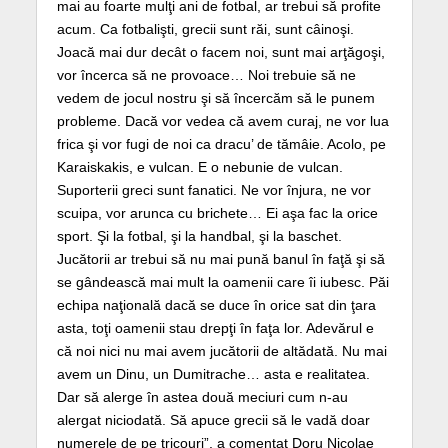
mai au foarte mulţi ani de fotbal, ar trebui să profite
acum. Ca fotbalişti, grecii sunt răi, sunt câinoşi.
Joacă mai dur decât o facem noi, sunt mai arţăgoşi,
vor încerca să ne provoace… Noi trebuie să ne
vedem de jocul nostru şi să încercăm să le punem
probleme. Dacă vor vedea că avem curaj, ne vor lua
frica şi vor fugi de noi ca dracu’ de tămâie. Acolo, pe
Karaiskakis, e vulcan. E o nebunie de vulcan.
Suporterii greci sunt fanatici. Ne vor înjura, ne vor
scuipa, vor arunca cu brichete… Ei aşa fac la orice
sport. Şi la fotbal, şi la handbal, şi la baschet.
Jucătorii ar trebui să nu mai pună banul în faţă şi să
se gândească mai mult la oamenii care îi iubesc. Păi
echipa naţională dacă se duce în orice sat din ţara
asta, toţi oamenii stau drepţi în faţa lor. Adevărul e
că noi nici nu mai avem jucătorii de altădată. Nu mai
avem un Dinu, un Dumitrache… asta e realitatea.
Dar să alerge în astea două meciuri cum n-au
alergat niciodată. Să apuce grecii să le vadă doar
numerele de pe tricouri”, a comentat Doru Nicolae