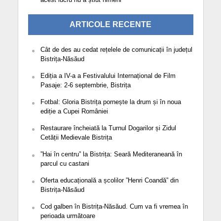
ARTICOLE RECENTE
Cât de des au cedat rețelele de comunicații în județul
Bistrița-Năsăud
Ediția a IV-a a Festivalului Internațional de Film
Pasaje: 2-6 septembrie, Bistrița
Fotbal: Gloria Bistrița pornește la drum și în noua
ediție a Cupei României
Restaurare încheiată la Turnul Dogarilor și Zidul
Cetății Medievale Bistrița
”Hai în centru” la Bistrița: Seară Mediteraneană în
parcul cu castani
Oferta educațională a școlilor ”Henri Coandă” din
Bistrița-Năsăud
Cod galben în Bistrița-Năsăud. Cum va fi vremea în
perioada următoare