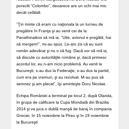
poreclit ”Colombo”, deoarece are un ochi mai mic
decât celălalt.
”Ţin minte că eram cu naţionala la un turneu de
pregătire în Franţa şi au venit cei de la
Panathinaikos să mă ia. ”Uite, avionul e pregătit, hai
să mergem!”, mi-au spus. Le-am zis că eu sunt
român adevărat şi nu o să fug. Dacă vor să mă ia,
să discute cu autorităţile române şi, dacă primesc
acordul lor, eu n-am nicio problemă. Au venit la
Bucureşti, s-au dus la Federaţie, s-au dus la partid,
cum era pe vremuri, şi au rezolvat. M-au pus să
semnez şi am plecat”, îşi aminteşte Doru Nicolae.
Echipa României a terminat pe locul 2, după Olanda,
în grupa de calificare la Cupa Mondială din Brazilia
2014 şi va juca o dublă manşă de baraj în compania
Greciei, în 15 noiembrie la Pireu şi în 19 noiembrie
la Bucureşti.