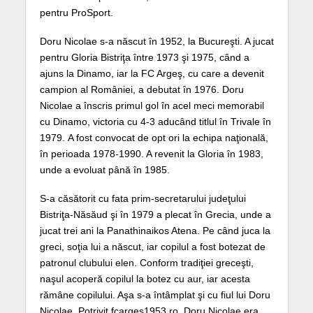
pentru ProSport.
Doru Nicolae s-a născut în 1952, la Bucureşti. A jucat
pentru Gloria Bistriţa între 1973 şi 1975, când a
ajuns la Dinamo, iar la FC Argeş, cu care a devenit
campion al României, a debutat în 1976. Doru
Nicolae a înscris primul gol în acel meci memorabil
cu Dinamo, victoria cu 4-3 aducând titlul în Trivale în
1979. A fost convocat de opt ori la echipa naţională,
în perioada 1978-1990. A revenit la Gloria în 1983,
unde a evoluat până în 1985.
S-a căsătorit cu fata prim-secretarului judeţului
Bistriţa-Năsăud şi în 1979 a plecat în Grecia, unde a
jucat trei ani la Panathinaikos Atena. Pe când juca la
greci, soţia lui a născut, iar copilul a fost botezat de
patronul clubului elen. Conform tradiţiei greceşti,
naşul acoperă copilul la botez cu aur, iar acesta
rămâne copilului. Aşa s-a întâmplat şi cu fiul lui Doru
Nicolae. Potrivit fcarges1953.ro, Doru Nicolae era