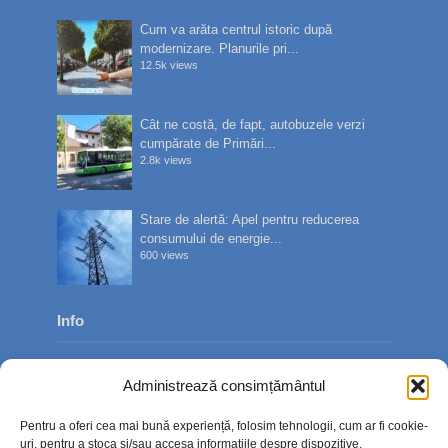
Cum va arăta centrul istoric după
modernizare. Planurile pri...
12.5k views
Cât ne costă, de fapt, autobuzele verzi
cumpărate de Primări...
2.8k views
Stare de alertă: Apel pentru reducerea
consumului de energie...
600 views
Info
Despre noi
Administrează consimțământul
Publicitate
Pentru a oferi cea mai bună experiență, folosim tehnologii, cum ar fi cookie-
Contact
uri, pentru a stoca și/sau accesa informațiile despre dispozitive.