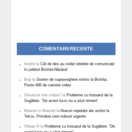
COMENTARII RECENTE
Andrei
la
Cât de des au cedat rețelele de comunicații
în județul Bistrița-Năsăud
Bug
la
Sistem de supraveghere extins la Bistrița.
Peste 485 de camere video
Ghiveciul tine umbra?
la
Probleme cu trotuarul de la
Sugălete. ”De acest lucru nu a știut nimeni”
Balanel si Miaunel
la
Atacuri repetate ale urșilor la
Telciu. Primăria cere măsuri urgente
Oltean R
la
Probleme cu trotuarul de la Sugălete. ”De
acest lucru nu a știut nimeni”