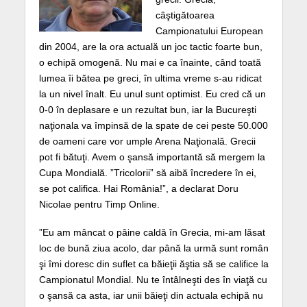
câştigătoarea
Campionatului European
din 2004, are la ora actuală un joc tactic foarte bun,
o echipă omogenă. Nu mai e ca înainte, când toată
lumea îi bătea pe greci, în ultima vreme s-au ridicat
la un nivel înalt. Eu unul sunt optimist. Eu cred că un
0-0 în deplasare e un rezultat bun, iar la Bucureşti
naţionala va împinsă de la spate de cei peste 50.000
de oameni care vor umple Arena Naţională. Grecii
pot fi bătuţi. Avem o şansă importantă să mergem la
Cupa Mondială. ”Tricolorii” să aibă încredere în ei,
se pot califica. Hai România!”, a declarat Doru
Nicolae pentru Timp Online.
”Eu am mâncat o pâine caldă în Grecia, mi-am lăsat
loc de bună ziua acolo, dar până la urmă sunt român
şi îmi doresc din suflet ca băieţii ăştia să se califice la
Campionatul Mondial. Nu te întâlneşti des în viaţă cu
o şansă ca asta, iar unii băieţi din actuala echipă nu