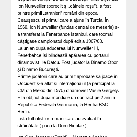
Ion Nunweiller (poreclit şi „câinele roşu”), a fost
printre primii „stranieri” români din epoca
Ceauşescu şi primul care a ajuns în Turcia. În
1968, Ion Nunweiller (fundaş central de meserie) s-
a transferat la Fenerbahce Istanbul, care tocmai
câştigase campionatul după ediţia 1967/68.
La un an după aducerea lui Nunweiller III,
Fenerbahce îşi blindează apărarea cu portarul
dinamovist Ilie Datcu. Fost jucător la Dinamo Obor
şi Dinamo Bucureşti.
Printre jucătorii care au primit aprobare să joace în
Occident s-a aflat şi internaţionalul (a participat la
CM din Mexic din 1970) dinamovist Vasile Gergely.
El a obţinut după mondiale un contract pe 2 ani în
Republica Federală Germania, la Hertha BSC
Berlin.
Lista fotbaliştilor români care au evoluat în
străinătate ( pana la Doru Nicolae )