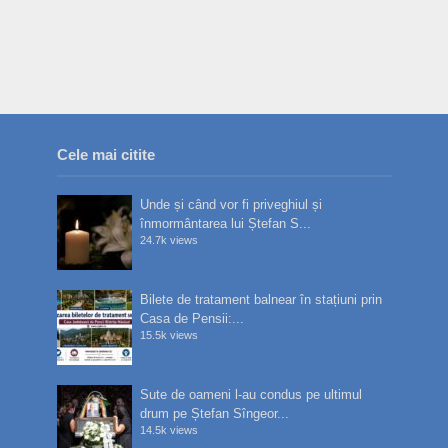
Cele mai citite
Unde și când vor fi priveghiul și
înmormântarea lui Ștefan S...
24.7k views
Bilete de tratament balnear în stațiuni prin
Casa de Pensii:...
15.5k views
Sute de oameni l-au condus pe ultimul
drum pe Ștefan Sîngeor...
14.5k views