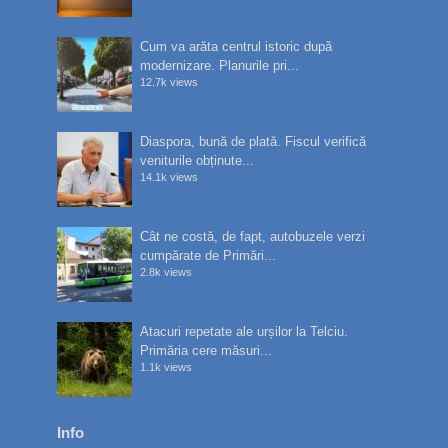
Cum va arăta centrul istoric după
modernizare. Planurile pri...
12.7k views
Diaspora, bună de plată. Fiscul verifică
veniturile obținute...
14.1k views
Cât ne costă, de fapt, autobuzele verzi
cumpărate de Primări...
2.8k views
Atacuri repetate ale urșilor la Telciu.
Primăria cere măsuri...
1.1k views
Info