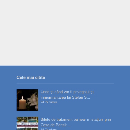
Cele mai citite
Unde și când vor fi priveghiul și
înmormântarea lui Ștefan S...
24.7k views
Bilete de tratament balnear în stațiuni prin
Casa de Pensii:...
15.7k views