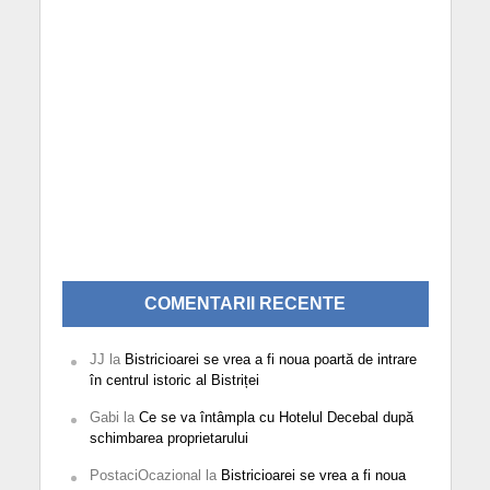
COMENTARII RECENTE
JJ
la
Bistricioarei se vrea a fi noua poartă de intrare
în centrul istoric al Bistriței
Gabi
la
Ce se va întâmpla cu Hotelul Decebal după
schimbarea proprietarului
PostaciOcazional
la
Bistricioarei se vrea a fi noua