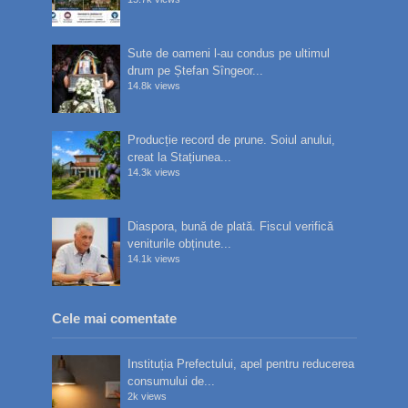
Sute de oameni l-au condus pe ultimul
drum pe Ștefan Sîngeor...
14.8k views
Producție record de prune. Soiul anului,
creat la Stațiunea...
14.3k views
Diaspora, bună de plată. Fiscul verifică
veniturile obținute...
14.1k views
Cele mai comentate
Instituția Prefectului, apel pentru reducerea
consumului de...
2k views