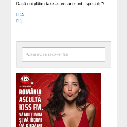
Dacă noi plătim taxe ..samsarii sunt ,,speciali “?
19
1
Apasă aici ca să comentezi