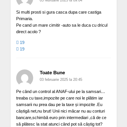
03 februarie 2025 la 09:04
Si multi prosti si gura casca dupa care castiga
Primaria.
Pe cand un mare cimitir -auto sa le duca cu dricul
direct acolo ?
19
19
Toate Bune
03 februarie 2025 la 20:45
Pe când un control al ANAF-ului pe la samsari…
treaba cu taxe,impozite pe care noi le plătim iar
samsarii nu prea dau pe la taxe și impozite .Eu
câștigă net,nu brut! Unii nici măcar nu au conturi
bancare,schimbă euro prin intermediari ,că de ce
să plătesc la stat atunci când pot să câștig tot?