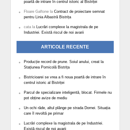
poartă de intrare în centrul istoric al Bistriței
Floare Gaftone
la
Contract de proiectare semnat
pentru Linia Albastră Bistrița
cata
la
Lucrări complexe la magistrala de pe
Industriei. Există riscul de noi avarii
ARTICOLE RECENTE
Producție record de prune. Soiul anului, creat la
Stațiunea Pomicolă Bistrița
Bistricioarei se vrea a fi noua poartă de intrare în
centrul istoric al Bistriței
Parcul de specializare inteligentă, blocat. Firmele nu
pot obține avize de mediu
Un ochi râde, altul plânge pe strada Dornei. Situația
care îl revoltă pe primar
Lucrări complexe la magistrala de pe Industriei.
Există riscul de noi avarii