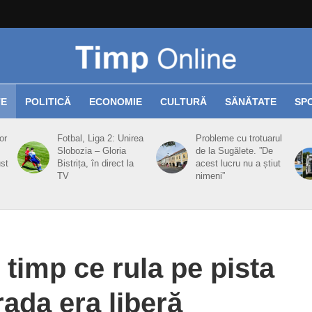
TE
POLITICĂ
ECONOMIE
CULTURĂ
SĂNĂTATE
SP
or
Fotbal, Liga 2: Unirea
Probleme cu trotuarul
Slobozia – Gloria
de la Sugălete. ”De
ust
Bistrița, în direct la
acest lucru nu a știut
TV
nimeni”
n timp ce rula pe pista
rada era liberă