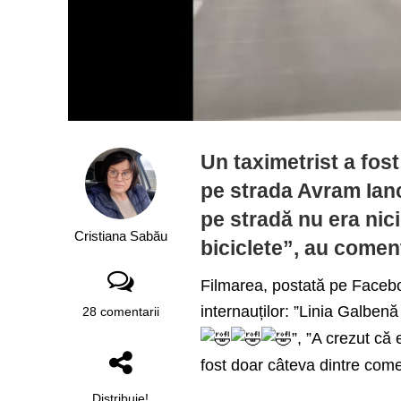
Un taximetrist a fost 
pe strada Avram Iancu
pe stradă nu era nic
Cristiana Sabău
biciclete”, au coment
Filmarea, postată pe Facebo
internauților: ”Linia Galben
28 comentarii
”, ”A crezut că e
fost doar câteva dintre comen
Distribuie!