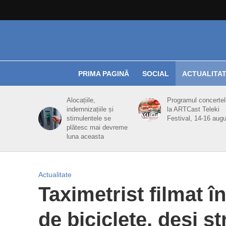
PRIMA PAGINĂ
SOCIAL
ACTUALITA
Alocațiile,
Programul concertel
indemnizațiile și
la ARTCast Teleki
stimulentele se
Festival, 14-16 aug
plătesc mai devreme
luna aceasta
Actualitate
Taximetrist filmat î
de biciclete, deși st