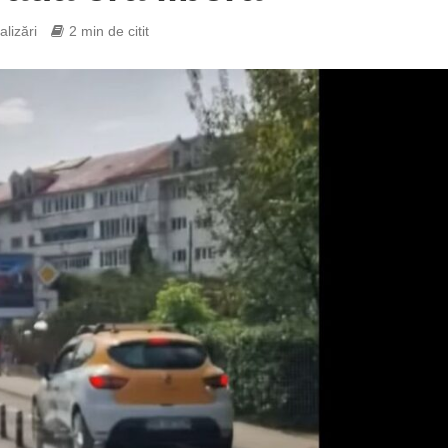
alizări
2 min de citit