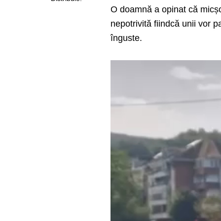
O doamnă a opinat că micșora
nepotrivită fiindcă unii vor p
înguste.