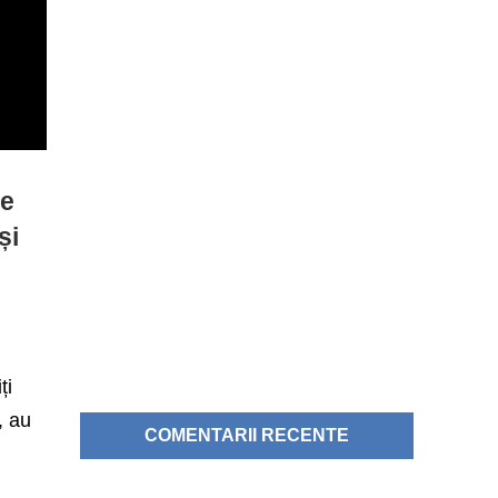
de
și
2
iți
, au
COMENTARII RECENTE