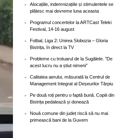
Alocațiile, indemnizațiile și stimulentele se
plătesc mai devreme luna aceasta
Programul concertelor la ARTCast Teleki
Festival, 14-16 august
Fotbal, Liga 2: Unirea Slobozia – Gloria
Bistrița, în direct la TV
Probleme cu trotuarul de la Sugălete. ”De
acest lucru nu a știut nimeni”
Calitatea aerului, măsurată la Centrul de
Management Integrat al Deșeurilor Tărpiu
Pe două roți pentru o faptă bună. Copiii din
Bistrița pedalează și donează
Nouă comune din județ riscă să nu mai
primească bani de la Guvern