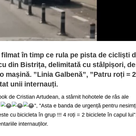
filmat în timp ce rula pe pista de cicliști 
 din Bistrița, delimitată cu stâlpișori, de
io mașină. ”Linia Galbenă”, ”Patru roți = 
at unii internauți.
ok de Cristian Artudean, a stârnit hohotele de râs ale
ă
”, ”Asta e banda de urgență pentru nesimț
ste cu bicicleta în grup !!! 4 roți = 2 biciclete în capul lui”
tariile internauților.