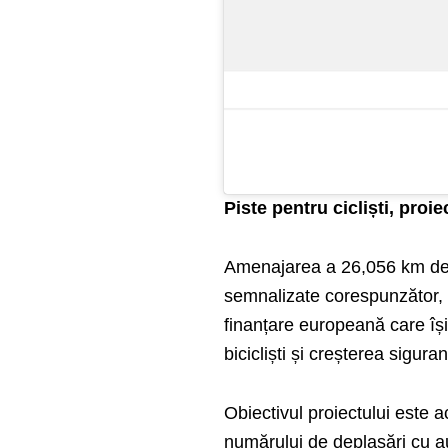
Piste pentru cicliști, proi
Amenajarea a 26,056 km de pis
semnalizate corespunzător, p
finanțare europeană care își
bicicliști și creșterea siguran
Obiectivul proiectului este a
numărului de deplasări cu au