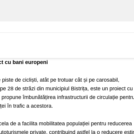
ect cu bani europeni
te de cicliști, atât pe trotuar cât și pe carosabil,
e 28 de străzi din municipiul Bistrița, este un proiect cu
 propune îmbunătățirea infrastructurii de circulație pentr
ței în trafic a acestora.
cela de a facilita mobilitatea populației pentru reducerea
toturismele private, contribuind astfel la o reducere est