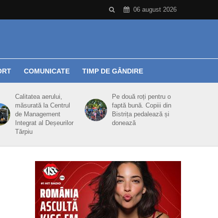
06 august 2026
ORT
COMUNICATE
TIMP DE GÂNDIRE
Calitatea aerului,
Pe două roți pentru o
măsurată la Centrul
faptă bună. Copiii din
de Management
Bistrița pedalează și
Integrat al Deșeurilor
donează
Tărpiu