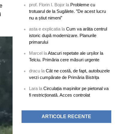
prof. Florin I. Bojor
la
Probleme cu
te
trotuarul de la Sugălete. ”De acest lucru
i
nu a știut nimeni”
asta e explicatia
la
Cum va arăta centrul
istoric după modernizare. Planurile
primarului
Marcel
la
Atacuri repetate ale urșilor la
Telciu. Primăria cere măsuri urgente
dracu
la
Cât ne costă, de fapt, autobuzele
verzi cumpărate de Primăria Bistrița
Lara
la
Circulația mașinilor pe pietonal va
fi restricționată. Acces controlat
ARTICOLE RECENTE