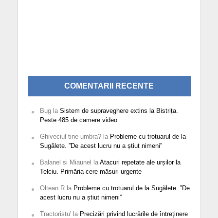
COMENTARII RECENTE
Bug
la
Sistem de supraveghere extins la Bistrița.
Peste 485 de camere video
Ghiveciul tine umbra?
la
Probleme cu trotuarul de la
Sugălete. ”De acest lucru nu a știut nimeni”
Balanel si Miaunel
la
Atacuri repetate ale urșilor la
Telciu. Primăria cere măsuri urgente
Oltean R
la
Probleme cu trotuarul de la Sugălete. ”De
acest lucru nu a știut nimeni”
Tractoristu'
la
Precizări privind lucrările de întreținere