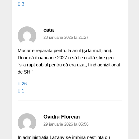
3
cata
28 ianuarie 2026 la 21:27
Măcar e reparată pentru la anul (și la mulți ani).
Doar că în ianuarie 2027 o să fie o altă știre gen –
“s-a rupt cablul pentru că era uzat, fiind achiziționat
de SH.”
26
1
Ovidiu Florean
29 ianuarie 2026 la 05:56
În administrația Lazany se îmbină neștiința cu