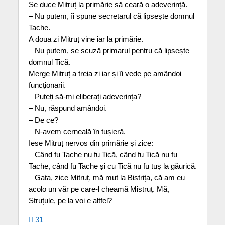
Se duce Mitruț la primărie să ceară o adeverință.
– Nu putem, îi spune secretarul că lipsește domnul
Tache.
A doua zi Mitruț vine iar la primărie.
– Nu putem, se scuză primarul pentru că lipsește
domnul Tică.
Merge Mitruț a treia zi iar și îi vede pe amândoi
funcționarii.
– Puteți să-mi eliberați adeverința?
– Nu, răspund amândoi.
– De ce?
– N-avem cerneală în tușieră.
Iese Mitruț nervos din primărie și zice:
– Când fu Tache nu fu Tică, când fu Tică nu fu
Tache, când fu Tache și cu Tică nu fu tuș la găurică.
– Gata, zice Mitruț, mă mut la Bistrița, că am eu
acolo un văr pe care-l cheamă Mistruț. Mă,
Struțule, pe la voi e altfel?
31