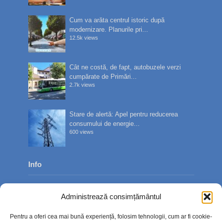
Cum va arăta centrul istoric după
modernizare. Planurile pri...
12.5k views
Cât ne costă, de fapt, autobuzele verzi
cumpărate de Primări...
2.7k views
Stare de alertă: Apel pentru reducerea
consumului de energie...
600 views
Info
Despre noi
Administrează consimțământul
Publicitate
Pentru a oferi cea mai bună experiență, folosim tehnologii, cum ar fi cookie-