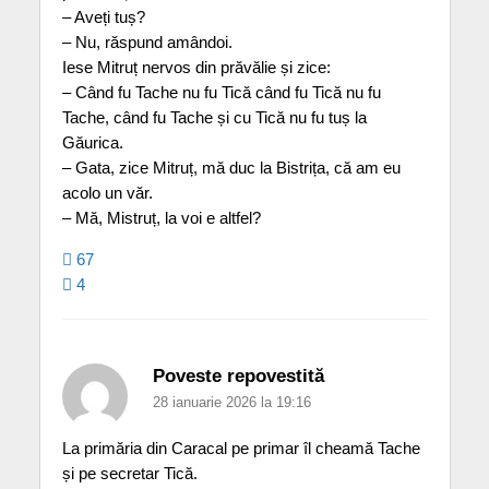
– Aveți tuș?
– Nu, răspund amândoi.
Iese Mitruț nervos din prăvălie și zice:
– Când fu Tache nu fu Tică când fu Tică nu fu
Tache, când fu Tache și cu Tică nu fu tuș la
Găurica.
– Gata, zice Mitruț, mă duc la Bistrița, că am eu
acolo un văr.
– Mă, Mistruț, la voi e altfel?
67
4
Poveste repovestită
28 ianuarie 2026 la 19:16
La primăria din Caracal pe primar îl cheamă Tache
și pe secretar Tică.