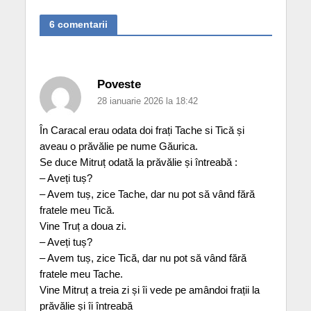
6 comentarii
Poveste
28 ianuarie 2026 la 18:42
În Caracal erau odata doi frați Tache si Tică și
aveau o prăvălie pe nume Găurica.
Se duce Mitruț odată la prăvălie și întreabă :
– Aveți tuș?
– Avem tuș, zice Tache, dar nu pot să vând fără
fratele meu Tică.
Vine Truț a doua zi.
– Aveți tuș?
– Avem tuș, zice Tică, dar nu pot să vând fără
fratele meu Tache.
Vine Mitruț a treia zi și îi vede pe amândoi frații la
prăvălie și îi întreabă