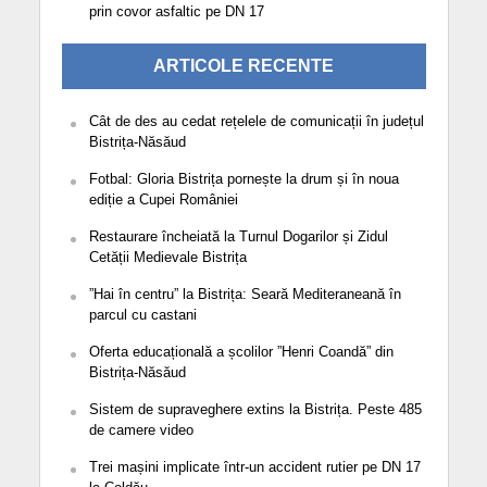
prin covor asfaltic pe DN 17
ARTICOLE RECENTE
Cât de des au cedat rețelele de comunicații în județul
Bistrița-Năsăud
Fotbal: Gloria Bistrița pornește la drum și în noua
ediție a Cupei României
Restaurare încheiată la Turnul Dogarilor și Zidul
Cetății Medievale Bistrița
”Hai în centru” la Bistrița: Seară Mediteraneană în
parcul cu castani
Oferta educațională a școlilor ”Henri Coandă” din
Bistrița-Năsăud
Sistem de supraveghere extins la Bistrița. Peste 485
de camere video
Trei mașini implicate într-un accident rutier pe DN 17