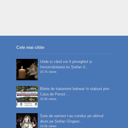
Cele mai citite
Unde și când vor fi priveghiul și
înmormântarea lui Ștefan S...
24.7k views
Bilete de tratament balnear în stațiuni prin
Casa de Pensii:...
15.5k views
Sute de oameni l-au condus pe ultimul
drum pe Ștefan Sîngeor...
14.5k views