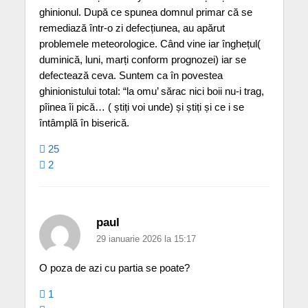
ghinionul. După ce spunea domnul primar că se
remediază într-o zi defecțiunea, au apărut
problemele meteorologice. Când vine iar înghețul(
duminică, luni, marți conform prognozei) iar se
defectează ceva. Suntem ca în povestea
ghinionistului total: “la omu’ sărac nici boii nu-i trag,
pîinea îi pică… ( știți voi unde) și știți și ce i se
întâmplă în biserică.
25
2
paul
29 ianuarie 2026 la 15:17
O poza de azi cu partia se poate?
1