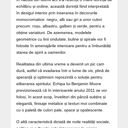
echilibru și ordine, această dorință fiind interpretată
în desigul interior prin inserarea în decorurile
monocromatice: negru, alb sau gri a unor culori
precum: roșu, albastru, galben și verde, pentru a
obține variatiuni. De asemenea, modelele
geometrice cu linii ondulate, buline și spirale vor fi
folosite în amenajările interioare pentru a îmbunătăți
starea de spirit a oamenilor.
Realitatea din ultima vreme a devenit un pic cam
dură, astfel că evadarea într-o lume de vis, plină de
speranță și optimism reprezintă o soluție pentru
eliberarea spiritului. Echipa lui Benjamin Moore
previzionează că în interioarele anului 2011 se vor
folosi, în acest scop, învelitori din pânză subțire și
elegantă, finisaje metalice și texturi moi combinate
cu o paletă de culori pale, opace și opalescente.
O altă caracteristică dictată de noile realități sociale,