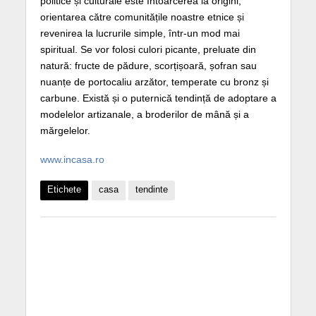
politice și culturale este întoarcerea la origini,
orientarea către comunitățile noastre etnice și
revenirea la lucrurile simple, într-un mod mai
spiritual. Se vor folosi culori picante, preluate din
natură: fructe de pădure, scorțișoară, șofran sau
nuanțe de portocaliu arzător, temperate cu bronz și
carbune. Există și o puternică tendință de adoptare a
modelelor artizanale, a broderilor de mână și a
mărgelelor.
www.incasa.ro
Etichete
casa
tendinte