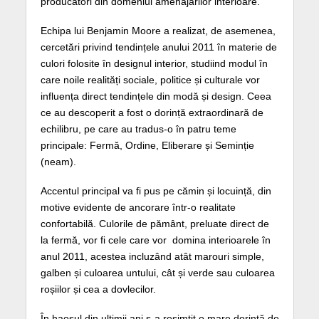
producători din domeniul amenajărilor interioare.
Echipa lui Benjamin Moore a realizat, de asemenea,
cercetări privind tendințele anului 2011 în materie de
culori folosite în designul interior, studiind modul în
care noile realități sociale, politice și culturale vor
influența direct tendințele din modă și design. Ceea
ce au descoperit a fost o dorință extraordinară de
echilibru, pe care au tradus-o în patru teme
principale: Fermă, Ordine, Eliberare și Seminție
(neam).
Accentul principal va fi pus pe cămin și locuință, din
motive evidente de ancorare într-o realitate
confortabilă. Culorile de pământ, preluate direct de
la fermă, vor fi cele care vor domina interioarele în
anul 2011, acestea incluzând atât marouri simple,
galben și culoarea untului, cât și verde sau culoarea
roșiilor și cea a dovlecilor.
În haosul din ultimii ani s-a resimțit o mare dorință de