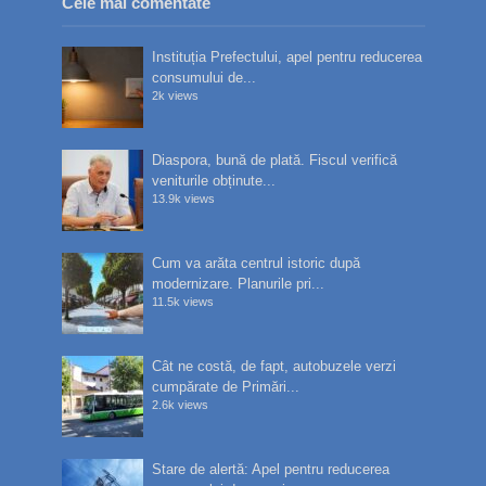
Cele mai comentate
Instituția Prefectului, apel pentru reducerea
consumului de...
2k views
Diaspora, bună de plată. Fiscul verifică
veniturile obținute...
13.9k views
Cum va arăta centrul istoric după
modernizare. Planurile pri...
11.5k views
Cât ne costă, de fapt, autobuzele verzi
cumpărate de Primări...
2.6k views
Stare de alertă: Apel pentru reducerea