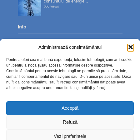
consumului de energie...
600 views
Info
Despre noi
Administrează consimțământul
Publicitate
Pentru a oferi cea mai bună experiență, folosim tehnologii, cum ar fi cookie-
Contact
uri, pentru a stoca și/sau accesa informațiile despre dispozitive.
Consimțământul pentru aceste tehnologii ne permite să procesăm date,
Politica de confidențialitate
cum ar fi comportamentul de navigare sau ID-uri unice pe acest site. Dacă
nu îți dai consimțământul sau îți retragi consimțământul dat poate avea
Politică cookie-uri (UE)
afecte negative asupra unor anumite funcționalități și funcții.
Acceptă
Refuză
Vezi preferințele