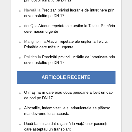
prin covor asfaltic pe DN 17
Navetă
la
Precizări privind lucrările de întreținere prin
covor asfaltic pe DN 17
donQ
la
Atacuri repetate ale urșilor la Telciu. Primăria
cere măsuri urgente
Manglitorii
la
Atacuri repetate ale urșilor la Telciu.
Primăria cere măsuri urgente
Politico
la
Precizări privind lucrările de întreținere prin
covor asfaltic pe DN 17
ARTICOLE RECENTE
O mașină în care erau două persoane a lovit un cap
de pod pe DN 17
Alocațiile, indemnizațiile și stimulentele se plătesc
mai devreme luna aceasta
Două familii au dat o șansă la viață unor pacienți
care așteptau un transplant