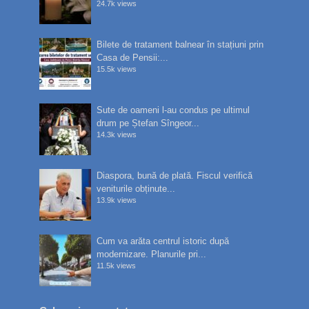
24.7k views
Bilete de tratament balnear în stațiuni prin
Casa de Pensii:...
15.5k views
Sute de oameni l-au condus pe ultimul
drum pe Ștefan Sîngeor...
14.3k views
Diaspora, bună de plată. Fiscul verifică
veniturile obținute...
13.9k views
Cum va arăta centrul istoric după
modernizare. Planurile pri...
11.5k views