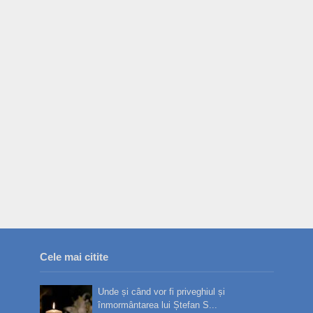
Cele mai citite
Unde și când vor fi priveghiul și
înmormântarea lui Ștefan S...