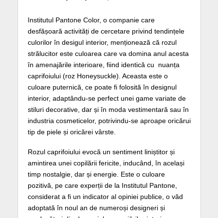
Institutul Pantone Color, o companie care
desfășoară activități de cercetare privind tendințele
culorilor în desigul interior, menționează că rozul
strălucitor este culoarea care va domina anul acesta
în amenajările interioare, fiind identică cu nuanța
caprifoiului (roz Honeysuckle). Aceasta este o
culoare puternică, ce poate fi folosită în designul
interior, adaptându-se perfect unei game variate de
stiluri decorative, dar și în moda vestimentară sau în
industria cosmeticelor, potrivindu-se aproape oricărui
tip de piele și oricărei vârste.
Rozul caprifoiului evocă un sentiment liniștitor și
amintirea unei copilării fericite, inducând, în același
timp nostalgie, dar și energie. Este o culoare
pozitivă, pe care experții de la Institutul Pantone,
considerat a fi un indicator al opiniei publice, o văd
adoptată în noul an de numeroși designeri și