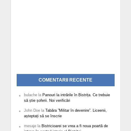
COMENTARII RECENTE
bulache
la
Panouri la intrările în Bistrița. Ce trebuie
să știe șoferii. Noi verificări
John Doe
la
Tabăra ”Militar în devenire”. Liceenii,
așteptați să se înscrie
mesaje
la
Bistricioarei se vrea a fi noua poartă de