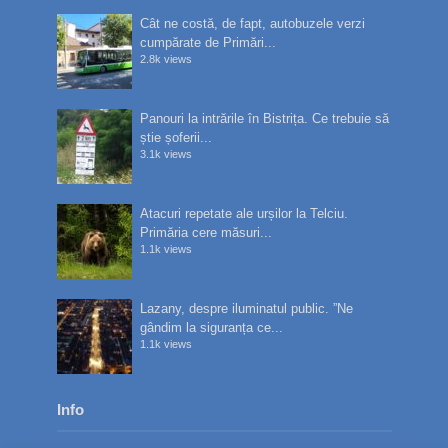
Cât ne costă, de fapt, autobuzele verzi
cumpărate de Primări...
2.8k views
Panouri la intrările în Bistrița. Ce trebuie să
știe șoferii...
3.1k views
Atacuri repetate ale urșilor la Telciu.
Primăria cere măsuri...
1.1k views
Lazany, despre iluminatul public. ”Ne
gândim la siguranța ce...
1.1k views
Info