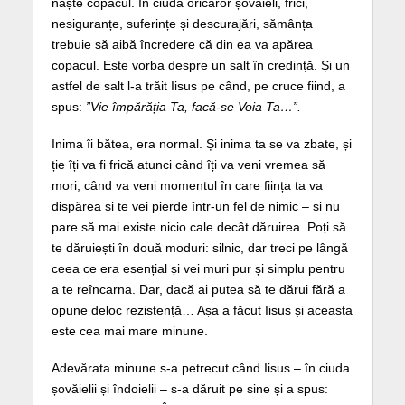
naște copacul. În ciuda oricăror șovăieli, frici,
nesiguranțe, suferințe și descurajări, sămânța
trebuie să aibă încredere că din ea va apărea
copacul. Este vorba despre un salt în credință. Și un
astfel de salt l-a trăit Iisus pe când, pe cruce fiind, a
spus:
”Vie împărăția Ta, facă-se Voia Ta…”.
Inima îi bătea, era normal. Și inima ta se va zbate, și
ție îți va fi frică atunci când îți va veni vremea să
mori, când va veni momentul în care ființa ta va
dispărea și te vei pierde într-un fel de nimic – și nu
pare să mai existe nicio cale decât dăruirea. Poți să
te dăruiești în două moduri: silnic, dar treci pe lângă
ceea ce era esențial și vei muri pur și simplu pentru
a te reîncarna. Dar, dacă ai putea să te dărui fără a
opune deloc rezistență… Așa a făcut Iisus și aceasta
este cea mai mare minune.
Adevărata minune s-a petrecut când Iisus – în ciuda
șovăielii și îndoielii – s-a dăruit pe sine și a spus: