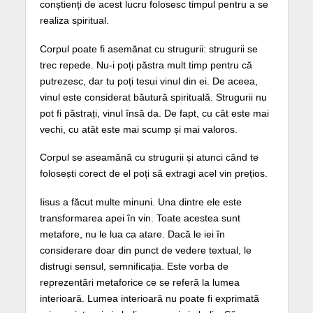
conștienți de acest lucru folosesc timpul pentru a se
realiza spiritual.
Corpul poate fi asemănat cu strugurii: strugurii se
trec repede. Nu-i poți păstra mult timp pentru că
putrezesc, dar tu poți tesui vinul din ei. De aceea,
vinul este considerat băutură spirituală. Strugurii nu
pot fi păstrați, vinul însă da. De fapt, cu cât este mai
vechi, cu atât este mai scump și mai valoros.
Corpul se aseamănă cu strugurii și atunci când te
folosești corect de el poți să extragi acel vin prețios.
Iisus a făcut multe minuni. Una dintre ele este
transformarea apei în vin. Toate acestea sunt
metafore, nu le lua ca atare. Dacă le iei în
considerare doar din punct de vedere textual, le
distrugi sensul, semnificația. Este vorba de
reprezentări metaforice ce se referă la lumea
interioară. Lumea interioară nu poate fi exprimată