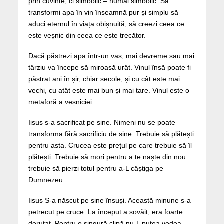
prin cuvinte, ci simbolic – numai simbolic. Să
transformi apa în vin înseamnă pur și simplu să
aduci eternul în viața obișnuită, să creezi ceea ce
este veșnic din ceea ce este trecător.
Dacă păstrezi apa într-un vas, mai devreme sau mai
târziu va începe să miroasă urât. Vinul însă poate fi
păstrat ani în șir, chiar secole, și cu cât este mai
vechi, cu atât este mai bun și mai tare. Vinul este o
metaforă a veșniciei.
Iisus s-a sacrificat pe sine. Nimeni nu se poate
transforma fără sacrificiu de sine. Trebuie să plătești
pentru asta. Crucea este prețul pe care trebuie să îl
plătești. Trebuie să mori pentru a te naște din nou:
trebuie să pierzi totul pentru a-L câștiga pe
Dumnezeu.
Iisus S-a născut pe sine însuși. Această minune s-a
petrecut pe cruce. La început a șovăit, era foarte
derutat. Pentru o singură clipă nu-L putea vedea