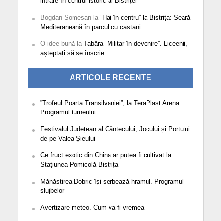
intrare în centrul istoric al Bistriței
Bogdan Somesan
la
”Hai în centru” la Bistrița: Seară
Mediteraneană în parcul cu castani
O idee bună
la
Tabăra ”Militar în devenire”. Liceenii,
așteptați să se înscrie
ARTICOLE RECENTE
”Trofeul Poarta Transilvaniei”, la TeraPlast Arena:
Programul turneului
Festivalul Județean al Cântecului, Jocului și Portului
de pe Valea Șieului
Ce fruct exotic din China ar putea fi cultivat la
Stațiunea Pomicolă Bistrița
Mănăstirea Dobric își serbează hramul. Programul
slujbelor
Avertizare meteo. Cum va fi vremea