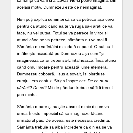
sămânță că va fi și altceva? Nu-și poate imagina. Din
același motiv, Dumnezeu este de neimaginat.
Nu-i poți explica seminței că se va petrece așa ceva
pentru că atunci când ea te va ruga să-i arăți ce va
face, nu vei putea. Totul se va petrece în viitor și
atunci când se va petrece, sămânța nu va mai fi.
Sămânța nu va întâlni niciodată copacul. Omul nu-L
întâlnește niciodată pe Dumnezeu așa cum își
imaginează că ar trebui să-L întâlnească. Însă atunci
când omul moare pentru această lume efemeră,
Dumnezeu coboară. Iisus a șovăit, își pierduse
curajul, era confuz. Striga înspre cer:
De ce m-ai
părăsit? De ce?
Mii de gânduri trebuie să îi fi trecut
prin minte.
Sămânța moare și nu știe absolut nimic din ce va
urma. Îi este imposibil să se imagineze făcând
următorul pas. De aceea, este necesară credința.
Sămânța trebuie să aibă încredere că din ea se va