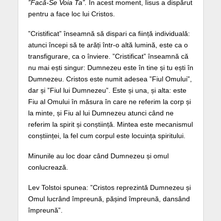
”Facă-Se Voia Ta”.
În acest moment, Iisus a dispărut
pentru a face loc lui Cristos.
”Cristificat” înseamnă să dispari ca ființă individuală:
atunci începi să te arăți într-o altă lumină, este ca o
transfigurare, ca o înviere. ”Cristificat” înseamnă că
nu mai ești singur: Dumnezeu este în tine și tu ești în
Dumnezeu. Cristos este numit adesea ”Fiul Omului”,
dar și ”Fiul lui Dumnezeu”. Este și una, și alta: este
Fiu al Omului în măsura în care ne referim la corp și
la minte, și Fiu al lui Dumnezeu atunci când ne
referim la spirit și conștiință. Mintea este mecanismul
conștiinței, la fel cum corpul este locuința spiritului.
Minunile au loc doar când Dumnezeu și omul
conlucrează.
Lev Tolstoi spunea: ”Cristos reprezintă Dumnezeu și
Omul lucrând împreună, pășind împreună, dansând
împreună”.