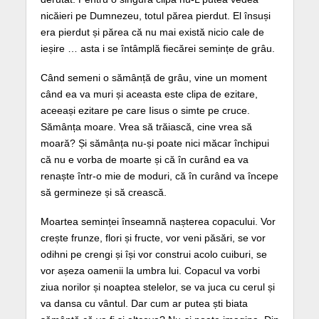
nicăieri pe Dumnezeu, totul părea pierdut. El însuși
era pierdut și părea că nu mai există nicio cale de
ieșire … asta i se întâmplă fiecărei semințe de grâu.
Când semeni o sămânță de grâu, vine un moment
când ea va muri și aceasta este clipa de ezitare,
aceeași ezitare pe care Iisus o simte pe cruce.
Sămânța moare. Vrea să trăiască, cine vrea să
moară? Și sămânța nu-și poate nici măcar închipui
că nu e vorba de moarte și că în curând ea va
renaște într-o mie de moduri, că în curând va începe
să germineze și să crească.
Moartea seminței înseamnă nașterea copacului. Vor
crește frunze, flori și fructe, vor veni păsări, se vor
odihni pe crengi și își vor construi acolo cuiburi, se
vor așeza oamenii la umbra lui. Copacul va vorbi
ziua norilor și noaptea stelelor, se va juca cu cerul și
va dansa cu vântul. Dar cum ar putea ști biata