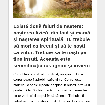
Există două feluri de naștere:
nașterea fizică, din tată și mamă,
și nașterea spirituală. Tu trebuie
să mori ca trecut și să te naști
ca viitor. Trebuie să te naști pe
tine însuți. Aceasta este
semnificația răstignirii și învierii.
Corpul fizic a fost cel crucificat, nu spiritul. Doar
corpul poate fi zdrobit, sufletul nu. Corpul este
material: o sabie îl poate despica în bucăți, otrava îl
poate ucide. Și chiar dacă nu ar fi nimicit, moartea
tot ar veni, căci corpul îmbătrânește. Trebuie să
îmbătrânească pentru că este trecător. Cei care sunt