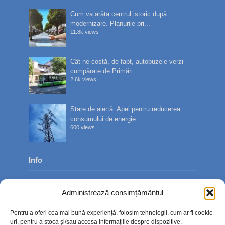
Cum va arăta centrul istoric după
modernizare. Planurile pri...
11.8k views
Cât ne costă, de fapt, autobuzele verzi
cumpărate de Primări...
2.6k views
Stare de alertă: Apel pentru reducerea
consumului de energie...
600 views
Info
Despre noi
Administrează consimțământul
Publicitate
Pentru a oferi cea mai bună experiență, folosim tehnologii, cum ar fi cookie-
Contact
uri, pentru a stoca și/sau accesa informațiile despre dispozitive.