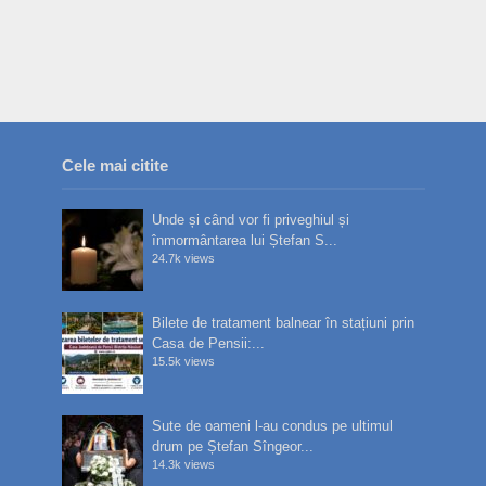
Cele mai citite
Unde și când vor fi priveghiul și
înmormântarea lui Ștefan S...
24.7k views
Bilete de tratament balnear în stațiuni prin
Casa de Pensii:...
15.5k views
Sute de oameni l-au condus pe ultimul
drum pe Ștefan Sîngeor...
14.3k views