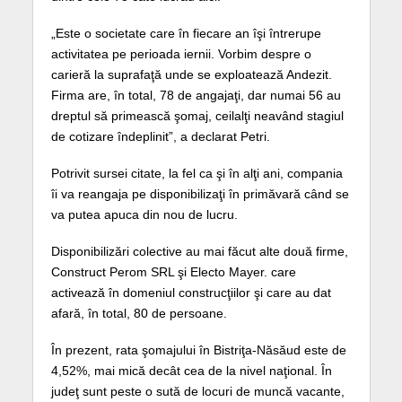
„Este o societate care în fiecare an îşi întrerupe
activitatea pe perioada iernii. Vorbim despre o
carieră la suprafaţă unde se exploatează Andezit.
Firma are, în total, 78 de angajaţi, dar numai 56 au
dreptul să primească şomaj, ceilalţi neavând stagiul
de cotizare îndeplinit”, a declarat Petri.
Potrivit sursei citate, la fel ca şi în alţi ani, compania
îi va reangaja pe disponibilizaţi în primăvară când se
va putea apuca din nou de lucru.
Disponibilizări colective au mai făcut alte două firme,
Construct Perom SRL şi Electo Mayer. care
activează în domeniul construcţiilor şi care au dat
afară, în total, 80 de persoane.
În prezent, rata şomajului în Bistriţa-Năsăud este de
4,52%, mai mică decât cea de la nivel naţional. În
judeţ sunt peste o sută de locuri de muncă vacante,