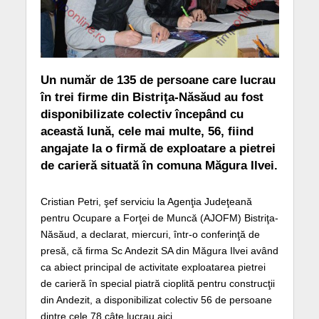
Un număr de 135 de persoane care lucrau
în trei firme din Bistriţa-Năsăud au fost
disponibilizate colectiv începând cu
această lună, cele mai multe, 56, fiind
angajate la o firmă de exploatare a pietrei
de carieră situată în comuna Măgura Ilvei.
Cristian Petri, şef serviciu la Agenţia Judeţeană
pentru Ocupare a Forţei de Muncă (AJOFM) Bistriţa-
Năsăud, a declarat, miercuri, într-o conferinţă de
presă, că firma Sc Andezit SA din Măgura Ilvei având
ca abiect principal de activitate exploatarea pietrei
de carieră în special piatră cioplită pentru construcţii
din Andezit, a disponibilizat colectiv 56 de persoane
dintre cele 78 câte lucrau aici.