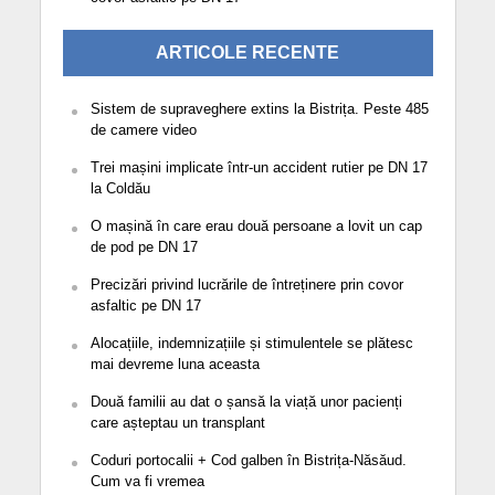
ARTICOLE RECENTE
Sistem de supraveghere extins la Bistrița. Peste 485
de camere video
Trei mașini implicate într-un accident rutier pe DN 17
la Coldău
O mașină în care erau două persoane a lovit un cap
de pod pe DN 17
Precizări privind lucrările de întreținere prin covor
asfaltic pe DN 17
Alocațiile, indemnizațiile și stimulentele se plătesc
mai devreme luna aceasta
Două familii au dat o șansă la viață unor pacienți
care așteptau un transplant
Coduri portocalii + Cod galben în Bistrița-Năsăud.
Cum va fi vremea