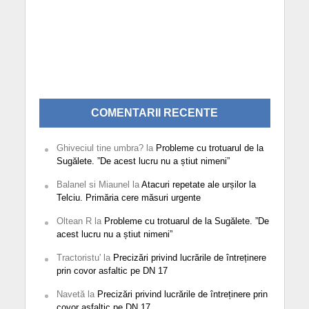
COMENTARII RECENTE
Ghiveciul tine umbra?
la
Probleme cu trotuarul de la
Sugălete. ”De acest lucru nu a știut nimeni”
Balanel si Miaunel
la
Atacuri repetate ale urșilor la
Telciu. Primăria cere măsuri urgente
Oltean R
la
Probleme cu trotuarul de la Sugălete. ”De
acest lucru nu a știut nimeni”
Tractoristu'
la
Precizări privind lucrările de întreținere
prin covor asfaltic pe DN 17
Navetă
la
Precizări privind lucrările de întreținere prin
covor asfaltic pe DN 17