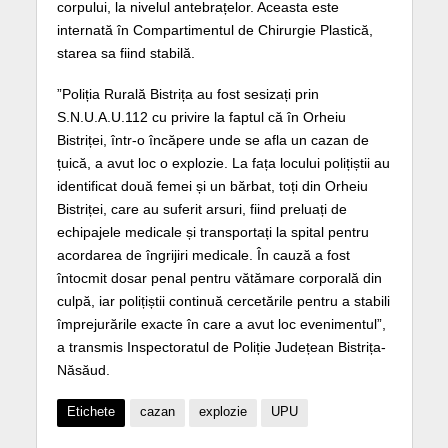
corpului, la nivelul antebrațelor. Aceasta este
internată în Compartimentul de Chirurgie Plastică,
starea sa fiind stabilă.
”Poliția Rurală Bistrița au fost sesizați prin
S.N.U.A.U.112 cu privire la faptul că în Orheiu
Bistriței, într-o încăpere unde se afla un cazan de
țuică, a avut loc o explozie. La fața locului polițiștii au
identificat două femei și un bărbat, toți din Orheiu
Bistriței, care au suferit arsuri, fiind preluați de
echipajele medicale și transportați la spital pentru
acordarea de îngrijiri medicale. În cauză a fost
întocmit dosar penal pentru vătămare corporală din
culpă, iar polițiștii continuă cercetările pentru a stabili
împrejurările exacte în care a avut loc evenimentul”,
a transmis Inspectoratul de Poliție Județean Bistrița-
Năsăud.
Etichete
cazan
explozie
UPU