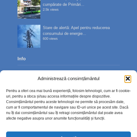
cumpărate de Primări...
2.5k views
Stare de alertă: Apel pentru reducerea
consumului de energie...
600 views
Info
Despre noi
Administrează consimțământul
Publicitate
Pentru a oferi cea mai bună experiență, folosim tehnologii, cum ar fi cookie-
Contact
uri, pentru a stoca și/sau accesa informațiile despre dispozitive.
Consimțământul pentru aceste tehnologii ne permite să procesăm date,
Politica de confidențialitate
cum ar fi comportamentul de navigare sau ID-uri unice pe acest site. Dacă
nu îți dai consimțământul sau îți retragi consimțământul dat poate avea
Politică cookie-uri (UE)
afecte negative asupra unor anumite funcționalități și funcții.