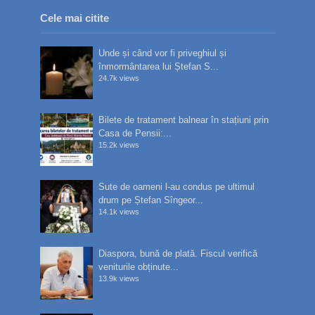
Cele mai citite
Unde și când vor fi priveghiul și
înmormântarea lui Ștefan S...
24.7k views
Bilete de tratament balnear în stațiuni prin
Casa de Pensii:...
15.2k views
Sute de oameni l-au condus pe ultimul
drum pe Ștefan Sîngeor...
14.1k views
Diaspora, bună de plată. Fiscul verifică
veniturile obținute...
13.9k views