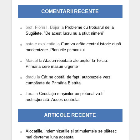
COMENTARII RECENTE
prof. Florin I. Bojor
la
Probleme cu trotuarul de la
Sugălete. ”De acest lucru nu a știut nimeni”
asta e explicatia
la
Cum va arăta centrul istoric după
modernizare. Planurile primarului
Marcel
la
Atacuri repetate ale urșilor la Telciu.
Primăria cere măsuri urgente
dracu
la
Cât ne costă, de fapt, autobuzele verzi
cumpărate de Primăria Bistrița
Lara
la
Circulația mașinilor pe pietonal va fi
restricționată. Acces controlat
ARTICOLE RECENTE
Alocațiile, indemnizațiile și stimulentele se plătesc
mai devreme luna aceasta