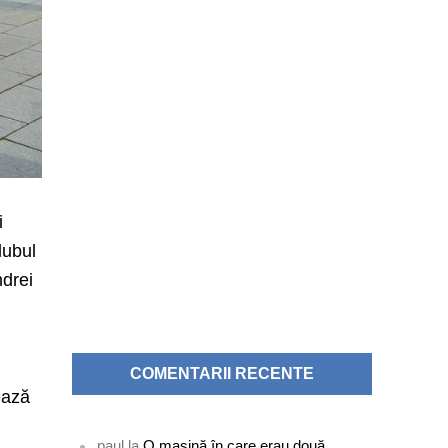
i
lubul
ndrei
COMENTARII RECENTE
ează
paul
la
O mașină în care erau două