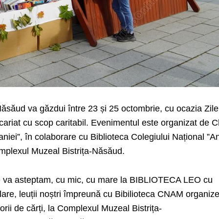
ăsăud va găzdui între 23 și 25 octombrie, cu ocazia Zile
icariat cu scop caritabil. Evenimentul este organizat de C
aniei”, în colaborare cu Biblioteca Colegiului Național ”A
omplexul Muzeal Bistrița-Năsăud.
e va asteptam, cu mic, cu mare la BIBLIOTECA LEO cu
colare, leuții noștri împreună cu Bibilioteca CNAM organiz
ii de cărți, la Complexul Muzeal Bistrița-