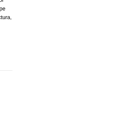
or
 pe
tura,