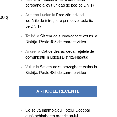
persoane a lovit un cap de pod pe DN 17
Armean Lucian
la
Precizări privind
00 și
lucrările de întreținere prin covor asfaltic
pe DN 17
Totikő
la
Sistem de supraveghere extins la
Bistrița. Peste 485 de camere video
Andrei
la
Cât de des au cedat rețelele de
comunicații în județul Bistrița-Năsăud
Vultur
la
Sistem de supraveghere extins la
Bistrița. Peste 485 de camere video
ARTICOLE RECENTE
Ce se va întâmpla cu Hotelul Decebal
după schimbarea proprietarului