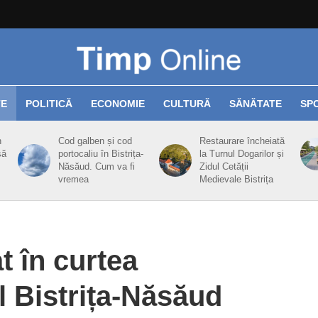
TE
POLITICĂ
ECONOMIE
CULTURĂ
SĂNĂTATE
SP
n
Cod galben și cod
Restaurare încheiată
să
portocaliu în Bistrița-
la Turnul Dogarilor și
Năsăud. Cum va fi
Zidul Cetății
vremea
Medievale Bistrița
at în curtea
 Bistrița-Năsăud