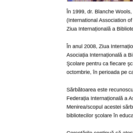
În 1999, dr. Blanche Wools, p
(International Association o
Ziua Interna­țională a Bibliot
În anul 2008, Ziua Internațio
Asociația Internațională a Bi
Şcolare pentru ca fiecare şco
octombrie, în perioada pe ca
Sărbătoarea este recunoscută
Federația Internațională a Aso
Menirea/scopul acestei sărbă
bibliotecilor şcolare în educa