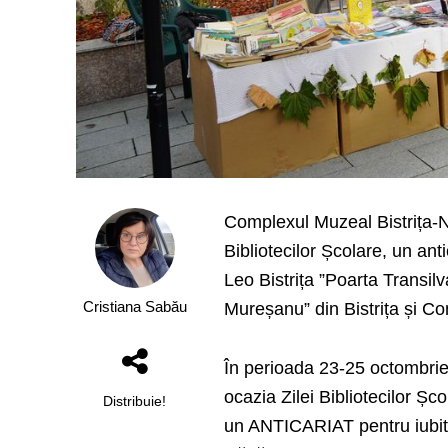
Complexul Muzeal Bistrița-N
Bibliotecilor Școlare, un ant
Leo Bistrița ”Poarta Transilv
Cristiana Sabău
Mureșanu” din Bistrița și C
În perioada 23-25 octombri
ocazia Zilei Bibliotecilor Ș
Distribuie!
un ANTICARIAT pentru iubitor