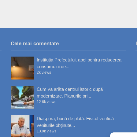
Cele mai comentate
Instituția Prefectului, apel pentru reducerea
consumului de...
2k views
Cum va arăta centrul istoric după
modernizare. Planurile pri...
12.6k views
Diaspora, bună de plată. Fiscul verifică
veniturile obținute...
13.9k views