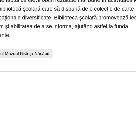
e faptul că elevii obțin rezultate mai bune în activitatea l
ibliotecă şcolară care să dispună de o colecție de carte
ționale diversificate. Biblioteca şcolară promovează lec
m şi abilitatea de a se informa, ajutând astfel la funda­
ente.
l Muzeal Bistriţa-Năsăud