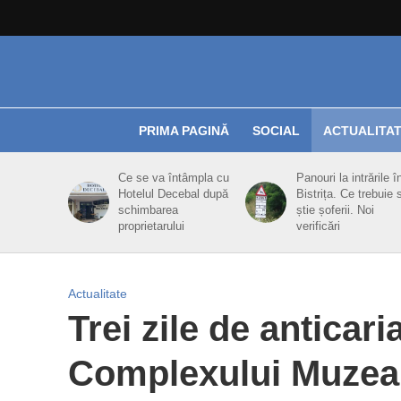
PRIMA PAGINĂ
SOCIAL
ACTUALITA
Ce se va întâmpla cu
Panouri la intrările î
Hotelul Decebal după
Bistrița. Ce trebuie 
schimbarea
știe șoferii. Noi
proprietarului
verificări
Actualitate
Trei zile de anticari
Complexului Muzeal