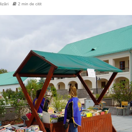
izări
2 min de citit