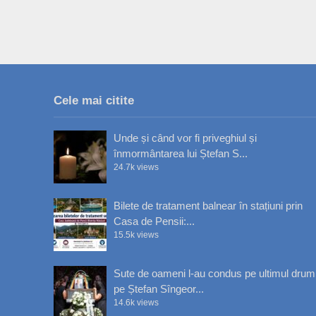
Cele mai citite
Unde și când vor fi priveghiul și
înmormântarea lui Ștefan S...
24.7k views
Bilete de tratament balnear în stațiuni prin
Casa de Pensii:...
15.5k views
Sute de oameni l-au condus pe ultimul drum
pe Ștefan Sîngeor...
14.6k views