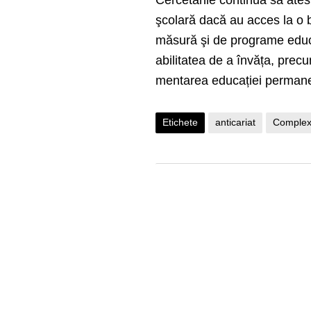
Cercetările continuă să atest
şcolară dacă au acces la o b
măsură şi de programe educa
abilitatea de a învăța, precu
mentarea educației perman
Etichete
anticariat
Complexu