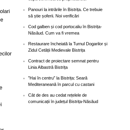
Panouri la intrările în Bistrița. Ce trebuie
olari
să știe șoferii. Noi verificări
ie
Cod galben și cod portocaliu în Bistrița-
Năsăud. Cum va fi vremea
Restaurare încheiată la Turnul Dogarilor și
Zidul Cetății Medievale Bistrița
ecilor
Contract de proiectare semnat pentru
Linia Albastră Bistrița
”Hai în centru” la Bistrița: Seară
Mediteraneană în parcul cu castani
de
Cât de des au cedat rețelele de
comunicații în județul Bistrița-Năsăud
i