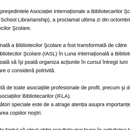
reşedintele Asociației Internaționale a Bibliotecarilor Şc
f School Librarianship), a proclamat ultima zi din octombr
ecilor Şcolare.
nală a Bibliotecilor Şcolare a fost transformată de către
bliotecilor Şcolare (IASL) în Luna Internațională a Bibliot
ală să îşi poată organiza acțiunile în cursul întregii luni
re o consideră potrivită.
 de toate asociațiile profesionale de profil, precum şi 
ciațiilor Bibliote­carilor (IFLA).
tori speciale este de a atrage atenția asupra importanțe
rea copiilor noştri.