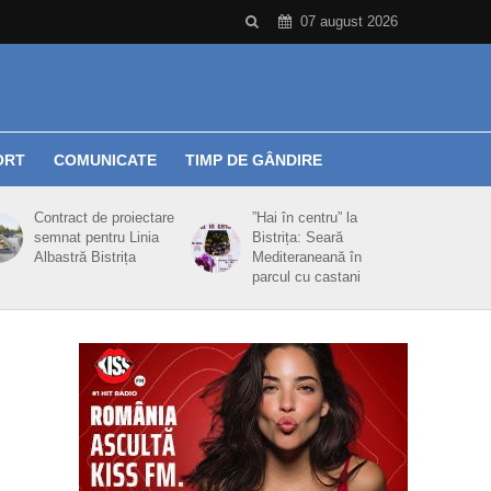
07 august 2026
ORT
COMUNICATE
TIMP DE GÂNDIRE
Contract de proiectare
”Hai în centru” la
semnat pentru Linia
Bistrița: Seară
Albastră Bistrița
Mediteraneană în
parcul cu castani