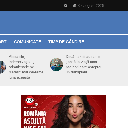
07 august 2026
ORT
COMUNICATE
TIMP DE GÂNDIRE
Alocațiile,
Două familii au dat o
indemnizațiile și
șansă la viață unor
stimulentele se
pacienți care așteptau
plătesc mai devreme
un transplant
luna aceasta