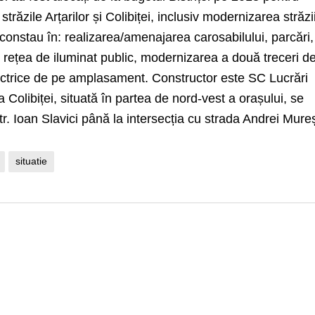
trăzile Arțarilor și Colibiței, inclusiv modernizarea străzi
 constau în: realizarea/amenajarea carosabilului, parcări,
ti, rețea de iluminat public, modernizarea a două treceri d
lectrice de pe amplasament. Constructor este SC Lucrări
 Colibiței, situată în partea de nord-vest a orașului, se
str. Ioan Slavici până la intersecția cu strada Andrei Mur
situatie