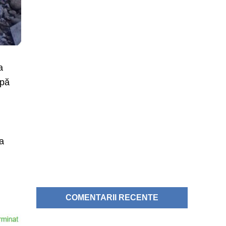
a
upă
sa
COMENTARII RECENTE