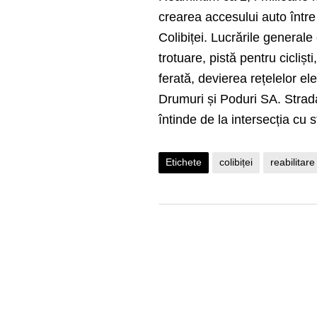
crearea accesului auto între s
Colibiței. Lucrările generale
trotuare, pistă pentru cicliș
ferată, devierea rețelelor e
Drumuri și Poduri SA. Strada
întinde de la intersecția cu 
Etichete
colibiței
reabilitare