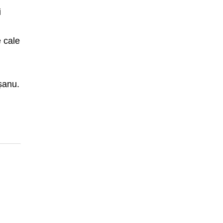
i
e cale
eșanu.