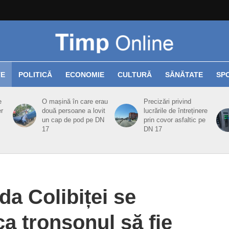
TE
POLITICĂ
ECONOMIE
CULTURĂ
SĂNĂTATE
SP
e
O mașină în care erau
Precizări privind
er
două persoane a lovit
lucrările de întreținere
un cap de pod pe DN
prin covor asfaltic pe
17
DN 17
da Colibiței se
ca tronsonul să fie