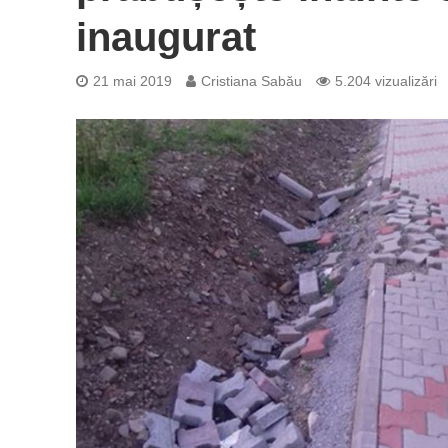
inaugurat
21 mai 2019
Cristiana Sabău
5.204 vizualizări