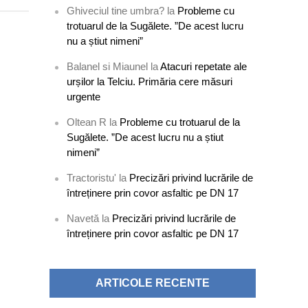
Ghiveciul tine umbra?
la
Probleme cu
trotuarul de la Sugălete. ”De acest lucru
nu a știut nimeni”
Balanel si Miaunel
la
Atacuri repetate ale
urșilor la Telciu. Primăria cere măsuri
urgente
Oltean R
la
Probleme cu trotuarul de la
Sugălete. ”De acest lucru nu a știut
nimeni”
Tractoristu'
la
Precizări privind lucrările de
întreținere prin covor asfaltic pe DN 17
Navetă
la
Precizări privind lucrările de
întreținere prin covor asfaltic pe DN 17
ARTICOLE RECENTE