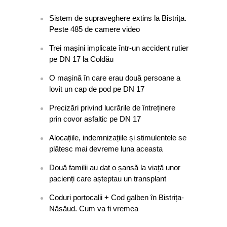
Sistem de supraveghere extins la Bistrița.
Peste 485 de camere video
Trei mașini implicate într-un accident rutier
pe DN 17 la Coldău
O mașină în care erau două persoane a
lovit un cap de pod pe DN 17
Precizări privind lucrările de întreținere
prin covor asfaltic pe DN 17
Alocațiile, indemnizațiile și stimulentele se
plătesc mai devreme luna aceasta
Două familii au dat o șansă la viață unor
pacienți care așteptau un transplant
Coduri portocalii + Cod galben în Bistrița-
Năsăud. Cum va fi vremea