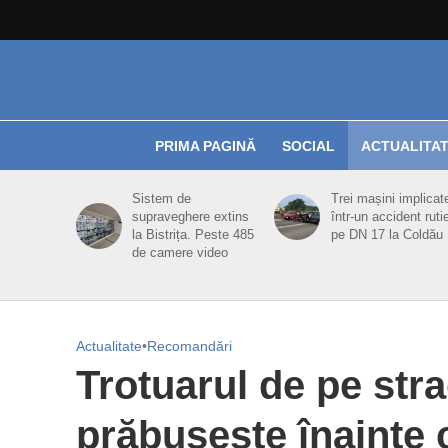
PRIMA PAGINĂ
SOCIAL
ACTUALITA
Sistem de
Trei mașini implicat
supraveghere extins
într-un accident ruti
la Bistrița. Peste 485
pe DN 17 la Coldău
de camere video
Actualitate
•
Recomandări
Trotuarul de pe stra
prăbușește înainte 