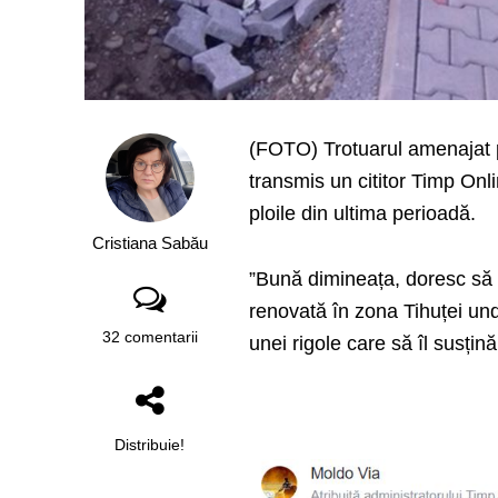
(FOTO) Trotuarul amenajat pe
transmis un cititor Timp Onl
ploile din ultima perioadă.
Cristiana Sabău
”Bună dimineața, doresc să
renovată în zona Tihuței und
32 comentarii
unei rigole care să îl susțină
Distribuie!