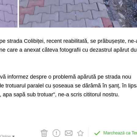
 strada Colibiței, recent reabilitată, se prăbușește, ne-
ine care a anexat câteva fotografii cu dezastrul apărut d
 vă informez despre o problemă apărută pe strada nou
e trotuarul paralel cu șoseaua se dărâmă în șanț, în lip
, apa sapă sub trotuar”, ne-a scris cititorul nostru.