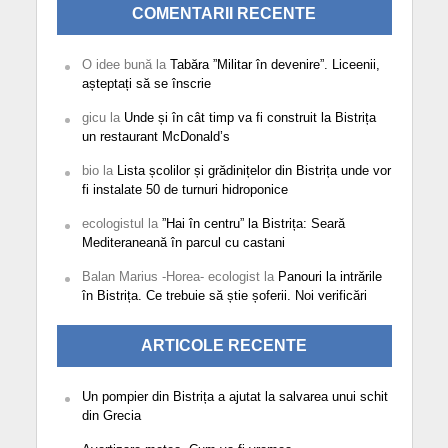
COMENTARII RECENTE
O idee bună
la
Tabăra ”Militar în devenire”. Liceenii,
așteptați să se înscrie
gicu
la
Unde și în cât timp va fi construit la Bistrița
un restaurant McDonald’s
bio
la
Lista școlilor și grădinițelor din Bistrița unde vor
fi instalate 50 de turnuri hidroponice
ecologistul
la
”Hai în centru” la Bistrița: Seară
Mediteraneană în parcul cu castani
Balan Marius -Horea- ecologist
la
Panouri la intrările
în Bistrița. Ce trebuie să știe șoferii. Noi verificări
ARTICOLE RECENTE
Un pompier din Bistrița a ajutat la salvarea unui schit
din Grecia