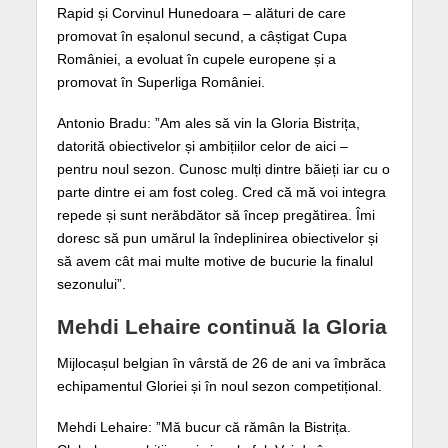
Rapid și Corvinul Hunedoara – alături de care
promovat în eșalonul secund, a câștigat Cupa
României, a evoluat în cupele europene și a
promovat în Superliga României.
Antonio Bradu: ”Am ales să vin la Gloria Bistrița,
datorită obiectivelor și ambițiilor celor de aici –
pentru noul sezon. Cunosc mulți dintre băieți iar cu o
parte dintre ei am fost coleg. Cred că mă voi integra
repede și sunt nerăbdător să încep pregătirea. Îmi
doresc să pun umărul la îndeplinirea obiectivelor și
să avem cât mai multe motive de bucurie la finalul
sezonului”.
Mehdi Lehaire continuă la Gloria
Mijlocașul belgian în vârstă de 26 de ani va îmbrăca
echipamentul Gloriei și în noul sezon competițional.
Mehdi Lehaire: ”Mă bucur că rămân la Bistrița.