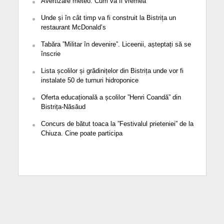
Avertizare meteo. Cum va fi vremea
Unde și în cât timp va fi construit la Bistrița un
restaurant McDonald’s
Tabăra ”Militar în devenire”. Liceenii, așteptați să se
înscrie
Lista școlilor și grădinițelor din Bistrița unde vor fi
instalate 50 de turnuri hidroponice
Oferta educațională a școlilor ”Henri Coandă” din
Bistrița-Năsăud
Concurs de bătut toaca la ”Festivalul prieteniei” de la
Chiuza. Cine poate participa