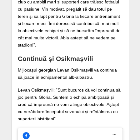
club cu ambiții mari și suporteri care trăiesc fotbalul
cu pasiune. Vin motivat, pregătit să dau totul pe
teren și să lupt pentru Gloria la fiecare antrenament
și fiecare meci. Îmi doresc să contribui cât mai mult
la obiectivele echipei și să ne bucurăm împreună de
cât mai multe victorii. Abia aștept să ne vedem pe
stadion!”.
Continuă și Osikmașvili
Mijlocașul georgian Levan Osikmașvili va continua
să joace în echipamentul alb-albastru.
Levan Osikmașvili: ”Sunt bucuros că voi continua să
joc pentru Gloria. Suntem o echipă ambițioasă și
cred că împreună ne vom atinge obiectivele. Aștept
cu nerăbdare începutul sezonului și reîntâlnirea cu
suporterii bistrițeni”.