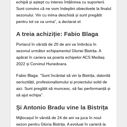
echipă și aștept cu interes întâlnirea cu suporterii.
Sunt convins că ne vom îndeplini obiectivele la finalul
sezonului. Vin cu inima deschisă și sunt pregătit
pentru tot ce va urma”, a declarat el.
A treia achiziție: Fabio Blaga
Portarul în vârstă de 20 de ani va îmbrăca în
sezonul următor echipamentul Gloriei Bistrița. A
apărat în cariera sa poarta echipelor ACS Mediaș
2022 și Corvinul Hunedoara.
Fabio Blaga: ”Sunt încântat să vin la Bistrița, datorită
seriozității, profesionalismului și proiectului solid de
aici. Sunt pregătit să muncesc, să fac performanță și
să ajut echipa”.
Și Antonio Bradu vine la Bistrița
Mijlocașul în vârstă de 24 de ani va juca în noul
sezon pentru Gloria Bistrița. A evoluat în carieră la