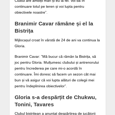
Clubul are ambiții mari și eu la fel. Voi da în
continuare totul pe teren și voi lupta pentru
obiectivele noastre”.
Branimir Cavar rămâne și el la
Bistrița
Mijlocașul croat în vârstă de 24 de ani va continua la
Gloria.
Branimir Cavar: ”Mă bucur că rămân la Bistrița, să
joc pentru Gloria. Mulțumesc clubului și antrenorului
pentru încrederea pe care mi-o acordă în
continuare. Îmi doresc să facem un sezon cât mai
bun și vă asigur că voi lupta alături de colegii mei
pentru îndeplinirea obiectivelor”.
Gloria s-a despărțit de Chukwu,
Tonini, Tavares
Clubul bistrițean a anunțat despărțirea de jucătorii