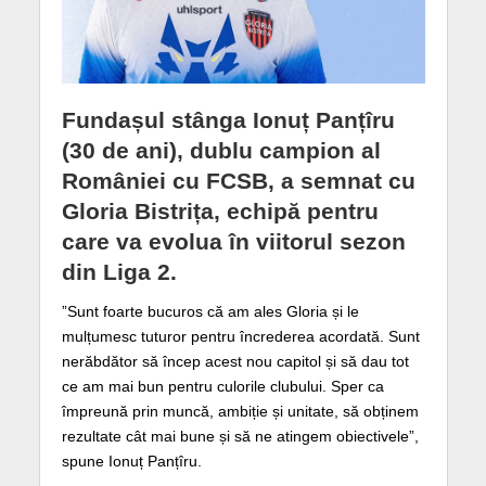
Fundașul stânga Ionuț Panțîru
(30 de ani), dublu campion al
României cu FCSB, a semnat cu
Gloria Bistrița, echipă pentru
care va evolua în viitorul sezon
din Liga 2.
”Sunt foarte bucuros că am ales Gloria și le
mulțumesc tuturor pentru încrederea acordată. Sunt
nerăbdător să încep acest nou capitol și să dau tot
ce am mai bun pentru culorile clubului. Sper ca
împreună prin muncă, ambiție și unitate, să obținem
rezultate cât mai bune și să ne atingem obiectivele”,
spune Ionuț Panțîru.