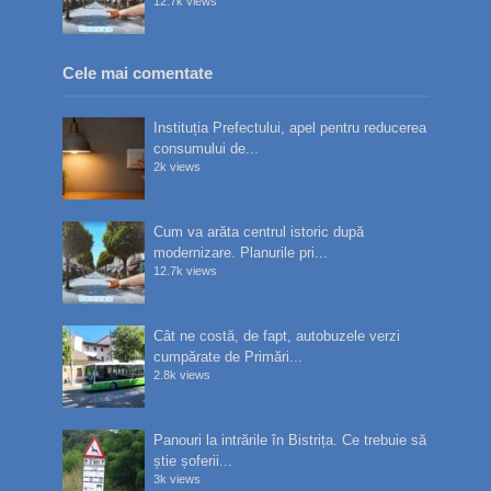
12.7k views
Cele mai comentate
Instituția Prefectului, apel pentru reducerea
consumului de...
2k views
Cum va arăta centrul istoric după
modernizare. Planurile pri...
12.7k views
Cât ne costă, de fapt, autobuzele verzi
cumpărate de Primări...
2.8k views
Panouri la intrările în Bistrița. Ce trebuie să
știe șoferii...
3k views