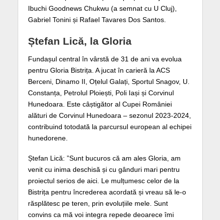
Ibuchi Goodnews Chukwu (a semnat cu U Cluj),
Gabriel Tonini și Rafael Tavares Dos Santos.
Ștefan Lică, la Gloria
Fundașul central în vârstă de 31 de ani va evolua
pentru Gloria Bistrița. A jucat în carieră la ACS
Berceni, Dinamo II, Oțelul Galați, Sportul Snagov, U.
Constanța, Petrolul Ploiești, Poli Iași și Corvinul
Hunedoara. Este câștigător al Cupei României
alături de Corvinul Hunedoara – sezonul 2023-2024,
contribuind totodată la parcursul european al echipei
hunedorene.
Ștefan Lică: ”Sunt bucuros că am ales Gloria, am
venit cu inima deschisă și cu gânduri mari pentru
proiectul serios de aici. Le mulțumesc celor de la
Bistrița pentru încrederea acordată și vreau să le-o
răsplătesc pe teren, prin evoluțiile mele. Sunt
convins ca mă voi integra repede deoarece îmi