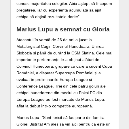
cunosc majoritatea colegilor. Abia aștept să începem
pregătirea, iar cu experiența acumulată să ajut
echipa să obțină rezultatele dorite”
Marius Lupu a semnat cu Gloria
Atacantul în varstă de 26 de ani a jucat la
Metalurgistul Cugir, Corvinul Hunedoara, Unirea
Slobozia și până de curând la CSM Slatina. Cele mai
importante performanțe le-a obținut alături de
Corvinul Hunedoara, grupare cu care a cucerit Cupa
României, a disputat Supercupa României și a
evoluat în preliminariile Europa League și
Conference League. Trei din cele patru goluri ale
echipei hunedorene din meciul cu Paksi FC din
Europa League au fost marcate de Marius Lupu,
aflat la debut într-o competiție europeană.
Marius Lupu: ”Sunt fericit să fac parte din familia
Gloriei Bistrița! Am ales să vin aici pentru că este un