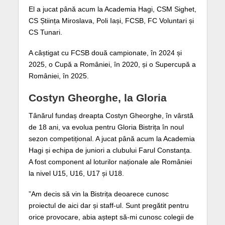
El a jucat până acum la Academia Hagi, CSM Sighet,
CS Știința Miroslava, Poli Iași, FCSB, FC Voluntari și
CS Tunari.
A câștigat cu FCSB două campionate, în 2024 și
2025, o Cupă a României, în 2020, și o Supercupă a
României, în 2025.
Costyn Gheorghe, la Gloria
Tânărul fundaș dreapta Costyn Gheorghe, în vârstă
de 18 ani, va evolua pentru Gloria Bistrița în noul
sezon competițional. A jucat până acum la Academia
Hagi și echipa de juniori a clubului Farul Constanța.
A fost component al loturilor naționale ale României
la nivel U15, U16, U17 și U18.
”Am decis să vin la Bistrița deoarece cunosc
proiectul de aici dar și staff-ul. Sunt pregătit pentru
orice provocare, abia aștept să-mi cunosc colegii de