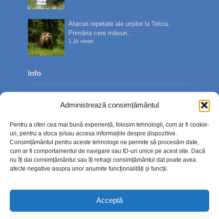
Atacuri repetate ale urșilor la Telciu.
Primăria cere măsuri...
1.1k views
Info
Despre noi
Administrează consimțământul
Publicitate
Pentru a oferi cea mai bună experiență, folosim tehnologii, cum ar fi cookie-
Contact
uri, pentru a stoca și/sau accesa informațiile despre dispozitive.
Consimțământul pentru aceste tehnologii ne permite să procesăm date,
Politica de confidențialitate
cum ar fi comportamentul de navigare sau ID-uri unice pe acest site. Dacă
nu îți dai consimțământul sau îți retragi consimțământul dat poate avea
Politică cookie-uri (UE)
afecte negative asupra unor anumite funcționalități și funcții.
Acceptă