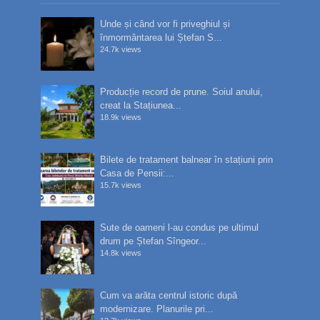
Unde și când vor fi priveghiul și
înmormântarea lui Ștefan S...
24.7k views
Producție record de prune. Soiul anului,
creat la Stațiunea...
18.9k views
Bilete de tratament balnear în stațiuni prin
Casa de Pensii:...
15.7k views
Sute de oameni l-au condus pe ultimul
drum pe Ștefan Sîngeor...
14.8k views
Cum va arăta centrul istoric după
modernizare. Planurile pri...