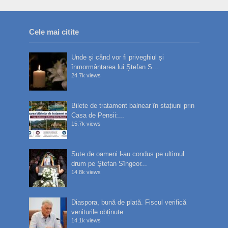
Cele mai citite
Unde și când vor fi priveghiul și
înmormântarea lui Ștefan S...
24.7k views
Bilete de tratament balnear în stațiuni prin
Casa de Pensii:...
15.7k views
Sute de oameni l-au condus pe ultimul
drum pe Ștefan Sîngeor...
14.8k views
Diaspora, bună de plată. Fiscul verifică
veniturile obținute...
14.1k views