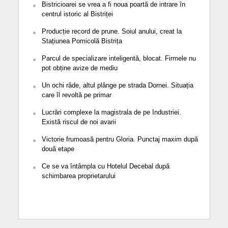
Bistricioarei se vrea a fi noua poartă de intrare în
centrul istoric al Bistriței
Producție record de prune. Soiul anului, creat la
Stațiunea Pomicolă Bistrița
Parcul de specializare inteligentă, blocat. Firmele nu
pot obține avize de mediu
Un ochi râde, altul plânge pe strada Dornei. Situația
care îl revoltă pe primar
Lucrări complexe la magistrala de pe Industriei.
Există riscul de noi avarii
Victorie frumoasă pentru Gloria. Punctaj maxim după
două etape
Ce se va întâmpla cu Hotelul Decebal după
schimbarea proprietarului