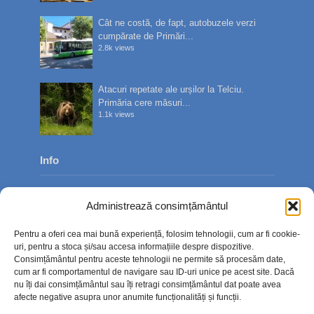
Cât ne costă, de fapt, autobuzele verzi
cumpărate de Primări...
2.8k views
Atacuri repetate ale urșilor la Telciu.
Primăria cere măsuri...
1.1k views
Info
Despre noi
Administrează consimțământul
Publicitate
Pentru a oferi cea mai bună experiență, folosim tehnologii, cum ar fi cookie-
Contact
uri, pentru a stoca și/sau accesa informațiile despre dispozitive.
Consimțământul pentru aceste tehnologii ne permite să procesăm date,
Politica de confidențialitate
cum ar fi comportamentul de navigare sau ID-uri unice pe acest site. Dacă
nu îți dai consimțământul sau îți retragi consimțământul dat poate avea
Politică cookie-uri (UE)
afecte negative asupra unor anumite funcționalități și funcții.