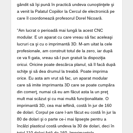
gândit să îşi pună în practică undeva cunoştinţele şi
a venit la Palatul Copiilor la Cercul de electronică pe
care îl coordonează profesorul Dorel Nicoară.
“Am lucrat o perioadă mai lungă la acest CNC
modular. E un aparat cu care vreau să fac aceleaşi
lucruri ca şi cu o imprimantă 3D. M-am uitat la cele
profesionale, am construit totul de la zero, iar după
ce va fi gata, vreau să-l pun gratuit la dispoziţia
oricui. Oricine poate descărca planul, să îl facă după
schiţe şi să dea drumul la treabă. Poate imprima
orice. Eu asta am vrut să fac, un aparat modular
care să imite imprimanta 3D care se poate cumpăra
din comerţ, numai că eu am făcut asta la un preţ
mult mai scăzut şi cu mai multă funcţionalitate. O
imprimantă 3D, cea mai ieftină, costă în jur de 160
de dolari. Corpul pe care l-am făcut eu costă în jur la
80 de dolari şi o parte ce-i mai lipseşte pentru a
încălzi plasticul costă undeva la 30 de dolari, deci în
total 110 dolari faţă de 160. Imprimantele