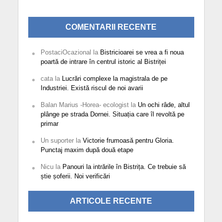
COMENTARII RECENTE
PostaciOcazional
la
Bistricioarei se vrea a fi noua
poartă de intrare în centrul istoric al Bistriței
cata
la
Lucrări complexe la magistrala de pe
Industriei. Există riscul de noi avarii
Balan Marius -Horea- ecologist
la
Un ochi râde, altul
plânge pe strada Dornei. Situația care îl revoltă pe
primar
Un suporter
la
Victorie frumoasă pentru Gloria.
Punctaj maxim după două etape
Nicu
la
Panouri la intrările în Bistrița. Ce trebuie să
știe șoferii. Noi verificări
ARTICOLE RECENTE