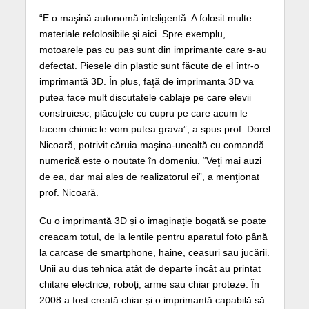
“E o maşină autonomă inteligentă. A folosit multe
materiale refolosibile şi aici. Spre exemplu,
motoarele pas cu pas sunt din imprimante care s-au
defectat. Piesele din plastic sunt făcute de el într-o
imprimantă 3D. În plus, faţă de imprimanta 3D va
putea face mult discutatele cablaje pe care elevii
construiesc, plăcuţele cu cupru pe care acum le
facem chimic le vom putea grava”, a spus prof. Dorel
Nicoară, potrivit căruia maşina-unealtă cu comandă
numerică este o noutate în domeniu. “Veţi mai auzi
de ea, dar mai ales de realizatorul ei”, a menţionat
prof. Nicoară.
Cu o imprimantă 3D și o imaginație bogată se poate
creacam totul, de la lentile pentru aparatul foto până
la carcase de smartphone, haine, ceasuri sau jucării.
Unii au dus tehnica atât de departe încât au printat
chitare electrice, roboți, arme sau chiar proteze. În
2008 a fost creată chiar și o imprimantă capabilă să