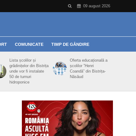
09 august 2026
ORT
COMUNICATE
TIMP DE GÂNDIRE
Lista școlilor și
Oferta educațională a
grădinițelor din Bistrița
școlilor ”Henri
unde vor fi instalate
Coandă” din Bistrița-
50 de turnuri
Năsăud
hidroponice