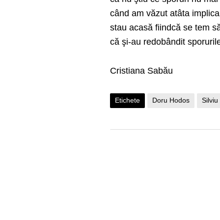
când am văzut atâta implicar
stau acasă fiindcă se tem să n
că şi-au redobândit sporurile 
Cristiana Sabău
Etichete
Doru Hodos
Silvi