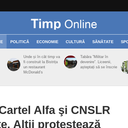
TE
POLITICĂ
ECONOMIE
CULTURĂ
SĂNĂTATE
SP
Unde și în cât timp va
Tabăra ”Militar în
fi construit la Bistrița
devenire”. Liceenii,
un restaurant
așteptați să se înscrie
McDonald’s
Cartel Alfa şi CNSLR
e. Alţii protestează