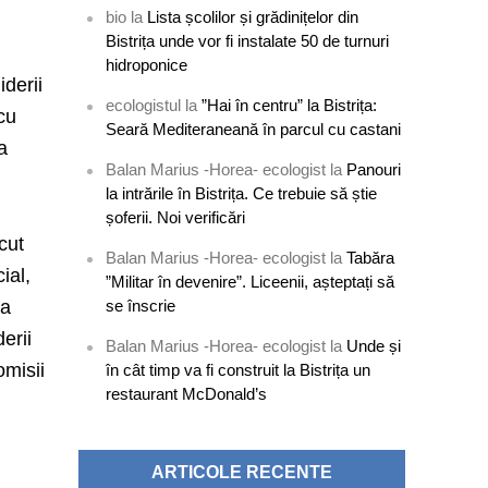
bio
la
Lista școlilor și grădinițelor din
Bistrița unde vor fi instalate 50 de turnuri
hidroponice
derii
ecologistul
la
”Hai în centru” la Bistrița:
 cu
Seară Mediteraneană în parcul cu castani
a
Balan Marius -Horea- ecologist
la
Panouri
la intrările în Bistrița. Ce trebuie să știe
șoferii. Noi verificări
cut
Balan Marius -Horea- ecologist
la
Tabăra
ial,
”Militar în devenire”. Liceenii, așteptați să
ga
se înscrie
erii
Balan Marius -Horea- ecologist
la
Unde și
omisii
în cât timp va fi construit la Bistrița un
restaurant McDonald’s
ARTICOLE RECENTE