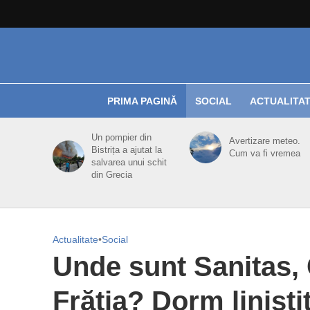
PRIMA PAGINĂ
SOCIAL
ACTUALITA
Un pompier din
Avertizare meteo.
Bistrița a ajutat la
Cum va fi vremea
salvarea unui schit
din Grecia
Actualitate
•
Social
Unde sunt Sanitas, 
Frăţia? Dorm liniştit