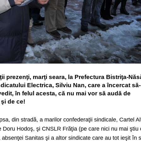
ii prezenţi, marţi seara, la Prefectura Bistriţa-Nă
ndicatului Electrica, Silviu Nan, care a încercat să-
edit, în felul acesta, că nu mai vor să audă de
 şi de ce!
psa, din stradă, a marilor confederaţii sindicale, Cartel Al
e Doru Hodoş, şi CNSLR Frăţia (pe care nici nu mai ştiu 
absenţei Sanitas şi a altor sindicate care au tot ieşit în 