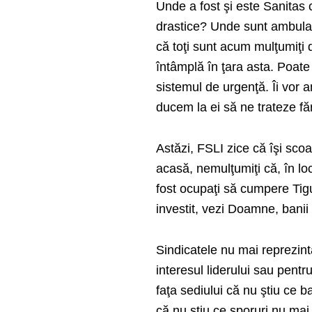
Unde a fost şi este Sanitas 
drastice? Unde sunt ambulanţ
că toţi sunt acum mulţumiţi d
întâmplă în ţara asta. Poate
sistemul de urgenţă. Îi vor 
ducem la ei să ne trateze făr
Astăzi, FSLI zice că îşi scoa
acasă, nemulţumiţi că, în loc 
fost ocupaţi să cumpere Tigu
investit, vezi Doamne, banii 
Sindicatele nu mai reprezin
interesul liderului sau pentru
faţa sediului că nu ştiu ce b
că nu ştiu ce sporuri nu mai 