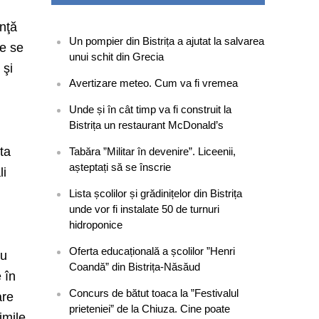
anţă
Un pompier din Bistrița a ajutat la salvarea
ce se
unui schit din Grecia
 şi
Avertizare meteo. Cum va fi vremea
Unde și în cât timp va fi construit la
Bistrița un restaurant McDonald’s
sta
Tabăra ”Militar în devenire”. Liceenii,
așteptați să se înscrie
li
Lista școlilor și grădinițelor din Bistrița
unde vor fi instalate 50 de turnuri
hidroponice
Oferta educațională a școlilor ”Henri
ru
Coandă” din Bistrița-Năsăud
e în
Concurs de bătut toaca la ”Festivalul
are
prieteniei” de la Chiuza. Cine poate
imile