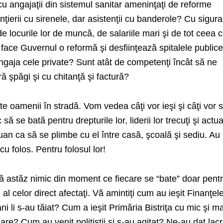
cu angajaţii din sistemul sanitar ameninţaţi de reforme
ierii cu sirenele, dar asistenţii cu banderole? Cu sigur
e locurile lor de muncă, de salariile mari şi de tot ceea 
 face Guvernul o reformă şi desfiinţează spitalele publice
angaja cele private? Sunt atât de competenţi încât să ne
ă şpăgi şi cu chitanţă şi factură?
te oamenii în stradă. Vom vedea câţi vor ieşi şi câţi vor 
să se bată pentru drepturile lor, liderii lor trecuţi şi actua
an ca să se plimbe cu el între casă, şcoală şi sediu. Au
cu folos. Pentru folosul lor!
tă astăz nimic din moment ce fiecare se “bate” doar pent
 al celor direct afectaţi. Vă amintiţi cum au ieşit Finanţel
ani li s-au tăiat? Cum a ieşit Primăria Bistriţa cu mic şi m
are? Cum au venit poliţiştii şi s-au agitat? Ne-au dat lacr