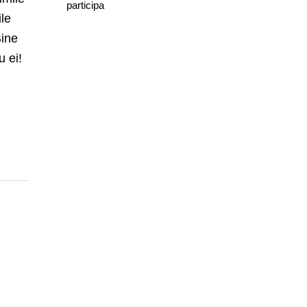
participa
ile
Bine
u ei!