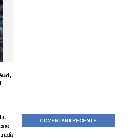
săud,
i
fa,
COMENTARII RECENTE
cine
stradă