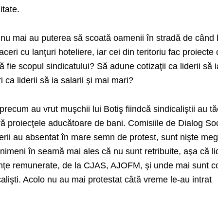
itate.
 nu mai au puterea să scoată oamenii în stradă de când li
ceri cu lanţuri hoteliere, iar cei din teritoriu fac proiecte
 fie scopul sindicatului? Să adune cotizaţii ca liderii să i
 ca liderii să ia salarii şi mai mari?
recum au vrut muşchii lui Botiş fiindcă sindicaliştii au tă
ră proiecţele aducătoare de bani. Comisiile de Dialog Soc
derii au absentat în mare semn de protest, sunt nişte me
ă nimeni în seamă mai ales că nu sunt retribuite, aşa că lid
inţe remunerate, de la CJAS, AJOFM, şi unde mai sunt c
alişti. Acolo nu au mai protestat câtă vreme le-au intrat