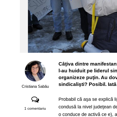
Câţiva dintre manifestanţ
l-au huiduit pe liderul si
organizeze puţin. Au dov
sindicalişti? Posibil. Iată
Cristiana Sabău
Probabil că aşa se explică li
condusă la nivel judeţean d
1 comentariu
o conduce de activă ce e), a 