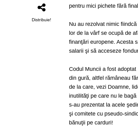
pentru mici pichete fără final
Distribuie!
Nu au rezolvat nimic fiindcă
lor de la vârf se ocupă de afa
finanţări europene. Acesta să
salarii şi să acceseze fonduri
Codul Muncii a fost adoptat p
din gură, altfel rămâneau fă
de la care, vezi Doamne, li
inutilităţi pe care nu le bag
s-au prezentat la acele şed
şi comitete cu pseudo-sindic
bănuţii pe carduri!