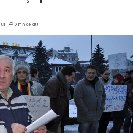
ări
3 min de citit