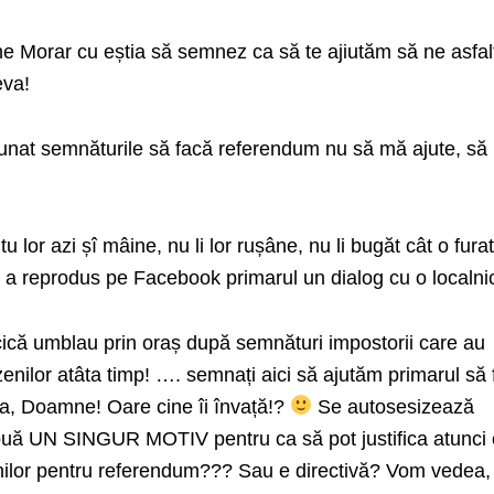
ne Morar cu eștia să semnez ca să te ajiutăm să ne asfal
eva!
adunat semnăturile să facă referendum nu să mă ajute, să
 lor azi șî mâine, nu li lor rușâne, nu li bugăt cât o fur
 a reprodus pe Facebook primarul un dialog cu o localni
 cică umblau prin oraș după semnături impostorii care au
nilor atâta timp! …. semnați aici să ajutăm primarul să 
a, Doamne! Oare cine îi învață!?
Se autosesizează
ouă UN SINGUR MOTIV pentru ca să pot justifica atunci
nilor pentru referendum??? Sau e directivă? Vom vedea,