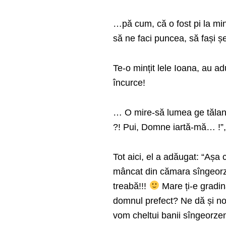
…pă cum, că o fost pi la mi
să ne faci puncea, să fași ș
Te-o mințit lele Ioana, au 
încurce!
… O mire-să lumea ge tălantu
?! Pui, Domne iartă-mă… !”,
Tot aici, el a adăugat: “Așa
mâncat din cămara sîngeorze
treabă!!!
Mare ți-e gradin
domnul prefect? Ne dă și n
vom cheltui banii sîngeorze