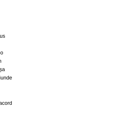
n
pus
 o
n
așa
riunde
 acord