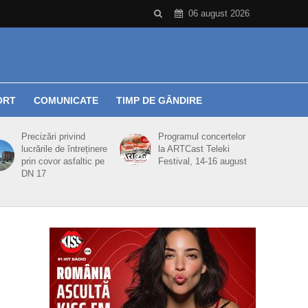
06 august 2026
ORT
COMUNICATE
TIMP DE GÂNDIRE
Precizări privind
Programul concertelor
lucrările de întreținere
la ARTCast Teleki
prin covor asfaltic pe
Festival, 14-16 august
DN 17