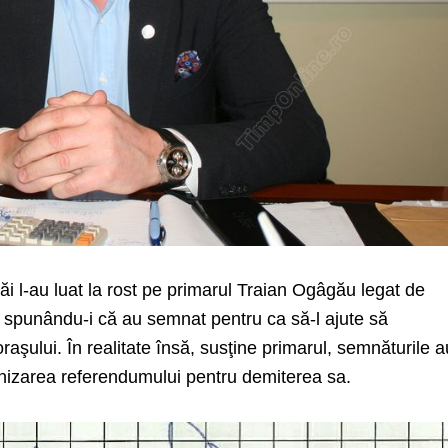
Băi l-au luat la rost pe primarul Traian Ogâgău legat de
i spunându-i că au semnat pentru ca să-l ajute să
aşului. În realitate însă, susţine primarul, semnăturile a
anizarea referendumului pentru demiterea sa.