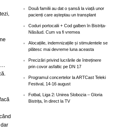
Două familii au dat o șansă la viață unor
tezi,
pacienți care așteptau un transplant
Coduri portocalii + Cod galben în Bistrița-
Năsăud. Cum va fi vremea
 ne
Alocațiile, indemnizațiile și stimulentele se
plătesc mai devreme luna aceasta
Precizări privind lucrările de întreținere
at…
prin covor asfaltic pe DN 17
că.
Programul concertelor la ARTCast Teleki
Festival, 14-16 august
Fotbal, Liga 2: Unirea Slobozia – Gloria
facă
Bistrița, în direct la TV
 când
 dar