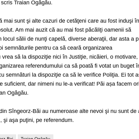
a scris Traian Ogâgău.
 mai sunt şi alte cazuri de cetăţeni care au fost induşi î
bsolut. Am mai auzit că au mai fost păcăliţi oamenii să
locul sălii de nunţi capelă, diverse aberaţii, dar asta a 
poi semnăturile pentru ca să ceară organizarea
rea să la dispoziţie nici în Justiţie, nicăieri, o motivare,
organizarea referendumului ca să poată fi votat un buget î
u semnături la dispoziţie ca să le verifice Poliţia. Ei tot 
e suficient, dar nimeni nu le-a verificat! Păi așa facem o
aian Ogâgău.
cii din Sîngeorz-Băi au numeroase alte nevoi şi nu sunt de
, şi aşa puţini, pe referendum.
orz-Bai
Traian Ogâgău