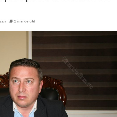
zări
2 min de citit