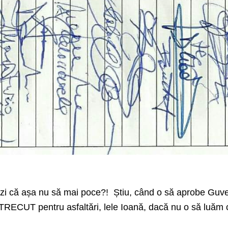
ezi că așa nu să mai poce?! Știu, când o să aprobe Guv
ECUT pentru asfaltări, lele Ioană, dacă nu o să luăm c