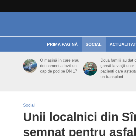
PRIMA PAGINĂ
SOCIAL
ACTUALITA
O mașină în care erau
Două familii au dat 
doi oameni a lovit un
șansă la viață unor
cap de pod pe DN 17
pacienți care aștept
un transplant
Social
Unii localnici din 
semnat pentru asfal