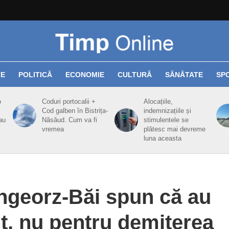
TE
POLITICĂ
ECONOMIE
CULTURĂ
SĂNĂTATE
SP
o
Coduri portocalii +
Alocațiile,
Cod galben în Bistrița-
indemnizațiile și
au
Năsăud. Cum va fi
stimulentele se
vremea
plătesc mai devreme
luna aceasta
Sîngeorz-Băi spun că au
t, nu pentru demiterea