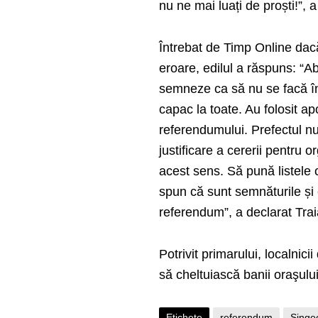
nu ne mai luați de proști!”, 
Întrebat de Timp Online dacă
eroare, edilul a răspuns: “A
semneze ca să nu se facă în 
capac la toate. Au folosit a
referendumului. Prefectul nu v
justificare a cererii pentru 
acest sens. Să pună listele c
spun că sunt semnăturile și 
referendum”, a declarat Tr
Potrivit primarului, localni
să cheltuiască banii oraşului
Etichete
referendum
Singe