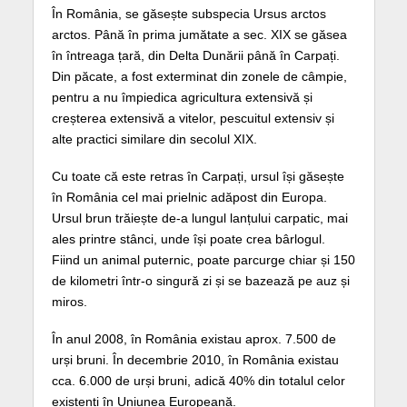
În România, se găsește subspecia Ursus arctos
arctos. Până în prima jumătate a sec. XIX se găsea
în întreaga țară, din Delta Dunării până în Carpați.
Din păcate, a fost exterminat din zonele de câmpie,
pentru a nu împiedica agricultura extensivă și
creșterea extensivă a vitelor, pescuitul extensiv și
alte practici similare din secolul XIX.
Cu toate că este retras în Carpați, ursul își găsește
în România cel mai prielnic adăpost din Europa.
Ursul brun trăiește de-a lungul lanțului carpatic, mai
ales printre stânci, unde își poate crea bârlogul.
Fiind un animal puternic, poate parcurge chiar și 150
de kilometri într-o singură zi și se bazează pe auz și
miros.
În anul 2008, în România existau aprox. 7.500 de
urși bruni. În decembrie 2010, în România existau
cca. 6.000 de urși bruni, adică 40% din totalul celor
existenți în Uniunea Europeană.