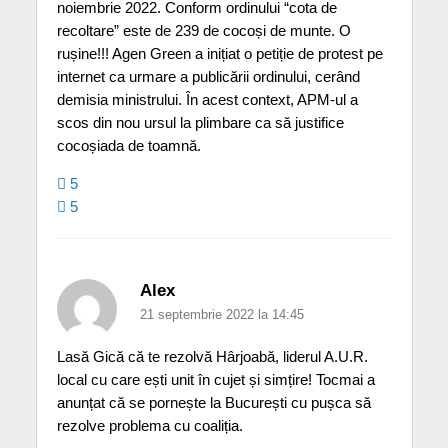
noiembrie 2022. Conform ordinului “cota de
recoltare” este de 239 de cocoși de munte. O
rușine!!! Agen Green a inițiat o petiție de protest pe
internet ca urmare a publicării ordinului, cerând
demisia ministrului. În acest context, APM-ul a
scos din nou ursul la plimbare ca să justifice
cocoșiada de toamnă.
5
5
Alex
21 septembrie 2022 la 14:45
Lasă Gică că te rezolvă Hârjoabă, liderul A.U.R.
local cu care ești unit în cujet și simțire! Tocmai a
anunțat că se pornește la București cu pușca să
rezolve problema cu coaliția.