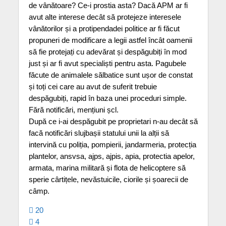
de vânătoare? Ce-i prostia asta? Dacă APM ar fi
avut alte interese decât să protejeze interesele
vânătorilor și a protipendadei politice ar fi făcut
propuneri de modificare a legii astfel încât oamenii
să fie protejați cu adevărat și despăgubiți în mod
just și ar fi avut specialiști pentru asta. Pagubele
făcute de animalele sălbatice sunt ușor de constat
și toți cei care au avut de suferit trebuie
despăgubiți, rapid în baza unei proceduri simple.
Fără notificări, mențiuni șcl.
După ce i-ai despăgubit pe proprietari n-au decât să
facă notificări slujbașii statului unii la alții să
intervină cu poliția, pompierii, jandarmeria, protecția
plantelor, ansvsa, ajps, ajpis, apia, protectia apelor,
armata, marina militară și flota de helicoptere să
sperie cârtițele, nevăstuicile, ciorile și șoarecii de
câmp.
20
4