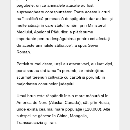
pagubele, ori că animalele atacate au fost
supravegheate corespunzător. Toate aceste lucruri
nu îi califică să primească despăgubiri, dar au fost și
multe situații în care statul român, prin Ministerul
Mediului, Apelor și Pădurilor, a plătit sume
importante pentru despăgubirea pentru cei afectați
de aceste animalele sălbatice”, a spus Sever
Roman.
Potrivit sursei citate, urșii au atacat vaci, au luat viței,
porci sau au dat iama în porumb, iar mistreții au
scurmat terenuri cultivate cu cartofi și porumb în
majoritatea comunelor județului.
Ursul brun este răspândit într-o mare măsură și în
America de Nord (Alaska, Canada), cât și în Rusia,
unde există cea mai mare populație (120.000). Alte
subspcii se găsesc în China, Mongolia,
Transcaucazia și Iran.