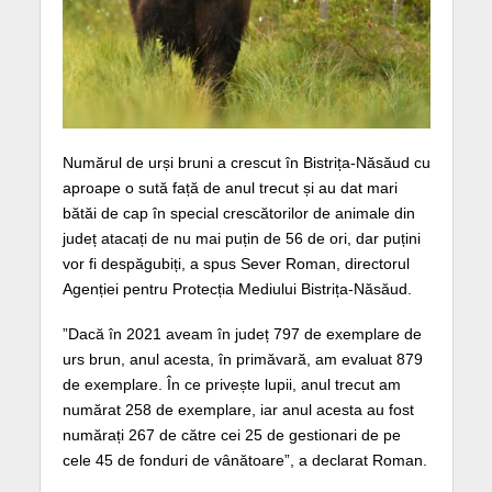
Numărul de urși bruni a crescut în Bistrița-Năsăud cu
aproape o sută față de anul trecut și au dat mari
bătăi de cap în special crescătorilor de animale din
județ atacați de nu mai puțin de 56 de ori, dar puțini
vor fi despăgubiți, a spus Sever Roman, directorul
Agenției pentru Protecția Mediului Bistrița-Năsăud.
”Dacă în 2021 aveam în județ 797 de exemplare de
urs brun, anul acesta, în primăvară, am evaluat 879
de exemplare. În ce privește lupii, anul trecut am
numărat 258 de exemplare, iar anul acesta au fost
numărați 267 de către cei 25 de gestionari de pe
cele 45 de fonduri de vânătoare”, a declarat Roman.