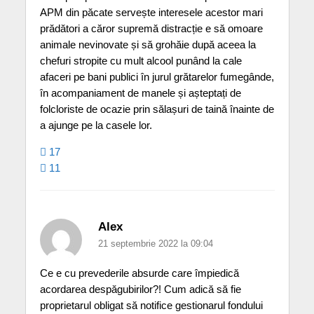
APM din păcate servește interesele acestor mari
prădători a căror supremă distracție e să omoare
animale nevinovate și să grohăie după aceea la
chefuri stropite cu mult alcool punând la cale
afaceri pe bani publici în jurul grătarelor fumegânde,
în acompaniament de manele și așteptați de
folcloriste de ocazie prin sălașuri de taină înainte de
a ajunge pe la casele lor.
17
11
Alex
21 septembrie 2022 la 09:04
Ce e cu prevederile absurde care împiedică
acordarea despăgubirilor?! Cum adică să fie
proprietarul obligat să notifice gestionarul fondului