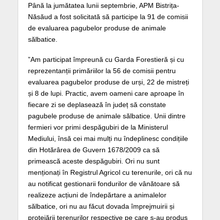
Până la jumătatea lunii septembrie, APM Bistrița-
Năsăud a fost solicitată să participe la 91 de comisii
de evaluarea pagubelor produse de animale
sălbatice.
”Am participat împreună cu Garda Forestieră și cu
reprezentanții primăriilor la 56 de comisii pentru
evaluarea pagubelor produse de urși, 22 de mistreți
și 8 de lupi. Practic, avem oameni care aproape în
fiecare zi se deplasează în județ să constate
pagubele produse de animale sălbatice. Unii dintre
fermieri vor primi despăgubiri de la Ministerul
Mediului, însă cei mai mulți nu îndeplinesc condițiile
din Hotărârea de Guvern 1678/2009 ca să
primească aceste despăgubiri. Ori nu sunt
menționați în Registrul Agricol cu terenurile, ori că nu
au notificat gestionarii fondurilor de vânătoare să
realizeze acțiuni de îndepărtare a animalelor
sălbatice, ori nu au făcut dovada împrejmuirii și
protejării terenurilor respective pe care s-au produs