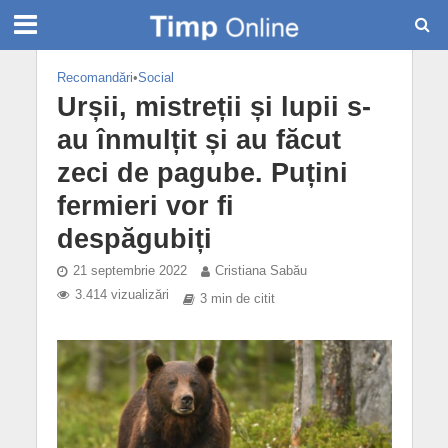
Recomandări
•
Social
Urșii, mistreții și lupii s-
au înmulțit și au făcut
zeci de pagube. Puțini
fermieri vor fi
despăgubiți
21 septembrie 2022
Cristiana Sabău
3.414 vizualizări
3 min de citit