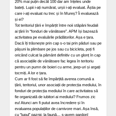
20% mai puțin decât 100 dar am înțeles unde
bateți. Lupii i-ați numărat, urșii i-ați evaluat. Ăștia pe
care i-ați evaluat nu trec și în Mureș? Îi evaluează
și ei?
Tot teritoriul țării e împărțit între noii stăpâni feudali
ai țării în “fonduri de vânătoare”. APM își bazează
activitatea pe evaluările prădătorilor. Așa e țara.
Dacă îți trăsnește prin cap s-o tai prin păduri sau pe
pășuni la plimbare pe jos sau cu bicicleta, poți fi
oricând culcat la pământ definitiv cu un glonț în cap
că asociațiile de vânătoare fac legea în teritoriu
pentru un pumn de boieri cu arme, jeep-uri și argați
tocmiți. A lor e țara.
Cum ar fi fost să fie împărțită averea comună a
țării, teritoriul, unor asociații de protecția mediului, în
fonduri de protecția mediului în care activitatea să
fie organizată de iubitori ai mediului? Frumos zic
eu! Atunci am fi putut avea încredere și în
evaluarea populațiilor de carnivore mari. Așa însă,
cu “lupul” paznic la faună… s-avem pardon!