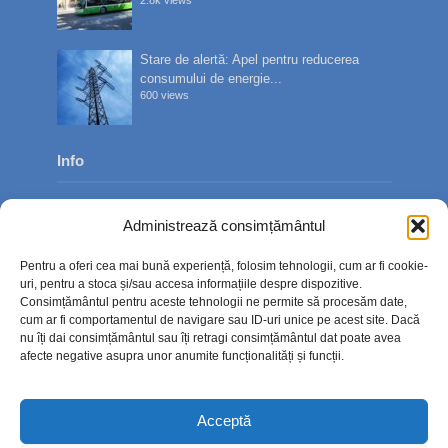
Stare de alertă: Apel pentru reducerea
consumului de energie...
600 views
Info
Despre noi
Administrează consimțământul
Publicitate
Pentru a oferi cea mai bună experiență, folosim tehnologii, cum ar fi cookie-
Contact
uri, pentru a stoca și/sau accesa informațiile despre dispozitive.
Consimțământul pentru aceste tehnologii ne permite să procesăm date,
Politica de confidențialitate
cum ar fi comportamentul de navigare sau ID-uri unice pe acest site. Dacă
nu îți dai consimțământul sau îți retragi consimțământul dat poate avea
Politică cookie-uri (UE)
afecte negative asupra unor anumite funcționalități și funcții.
Acceptă