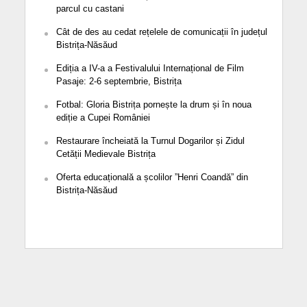
parcul cu castani
Cât de des au cedat rețelele de comunicații în județul
Bistrița-Năsăud
Ediția a IV-a a Festivalului Internațional de Film
Pasaje: 2-6 septembrie, Bistrița
Fotbal: Gloria Bistrița pornește la drum și în noua
ediție a Cupei României
Restaurare încheiată la Turnul Dogarilor și Zidul
Cetății Medievale Bistrița
Oferta educațională a școlilor ”Henri Coandă” din
Bistrița-Năsăud