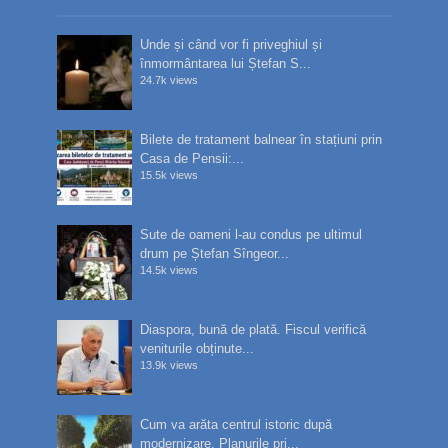
Unde și când vor fi priveghiul și
înmormântarea lui Ștefan S...
24.7k views
Bilete de tratament balnear în stațiuni prin
Casa de Pensii:...
15.5k views
Sute de oameni l-au condus pe ultimul
drum pe Ștefan Sîngeor...
14.5k views
Diaspora, bună de plată. Fiscul verifică
veniturile obținute...
13.9k views
Cum va arăta centrul istoric după
modernizare. Planurile pri...