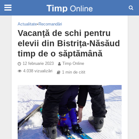
Actualitate
•
Recomandări
Vacanță de schi pentru
elevii din Bistrița-Năsăud
timp de o săptămână
12 februarie 2023
Timp Online
4.038 vizualizări
1 min de citit