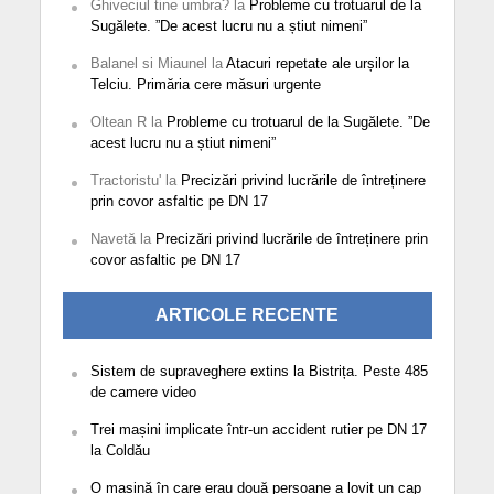
Ghiveciul tine umbra?
la
Probleme cu trotuarul de la
Sugălete. ”De acest lucru nu a știut nimeni”
Balanel si Miaunel
la
Atacuri repetate ale urșilor la
Telciu. Primăria cere măsuri urgente
Oltean R
la
Probleme cu trotuarul de la Sugălete. ”De
acest lucru nu a știut nimeni”
Tractoristu'
la
Precizări privind lucrările de întreținere
prin covor asfaltic pe DN 17
Navetă
la
Precizări privind lucrările de întreținere prin
covor asfaltic pe DN 17
ARTICOLE RECENTE
Sistem de supraveghere extins la Bistrița. Peste 485
de camere video
Trei mașini implicate într-un accident rutier pe DN 17
la Coldău
O mașină în care erau două persoane a lovit un cap