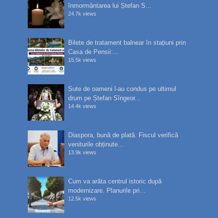
înmormântarea lui Ștefan S...
24.7k views
Bilete de tratament balnear în stațiuni prin
Casa de Pensii:...
15.5k views
Sute de oameni l-au condus pe ultimul
drum pe Ștefan Sîngeor...
14.4k views
Diaspora, bună de plată. Fiscul verifică
veniturile obținute...
13.9k views
Cum va arăta centrul istoric după
modernizare. Planurile pri...
12.5k views