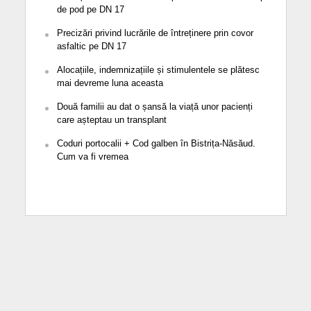
de pod pe DN 17
Precizări privind lucrările de întreținere prin covor
asfaltic pe DN 17
Alocațiile, indemnizațiile și stimulentele se plătesc
mai devreme luna aceasta
Două familii au dat o șansă la viață unor pacienți
care așteptau un transplant
Coduri portocalii + Cod galben în Bistrița-Năsăud.
Cum va fi vremea