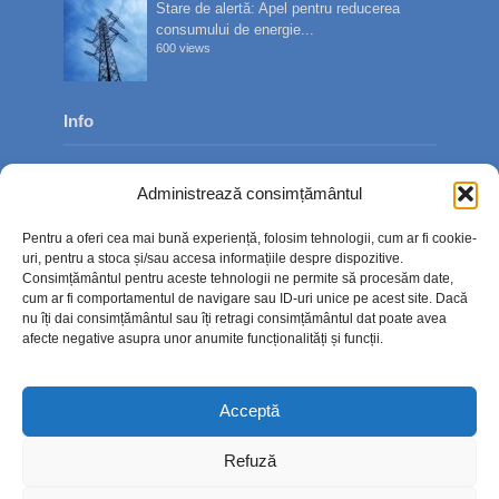
Stare de alertă: Apel pentru reducerea
consumului de energie...
600 views
Info
Despre noi
Administrează consimțământul
Publicitate
Pentru a oferi cea mai bună experiență, folosim tehnologii, cum ar fi cookie-
Contact
uri, pentru a stoca și/sau accesa informațiile despre dispozitive.
Consimțământul pentru aceste tehnologii ne permite să procesăm date,
Politica de confidențialitate
cum ar fi comportamentul de navigare sau ID-uri unice pe acest site. Dacă
nu îți dai consimțământul sau îți retragi consimțământul dat poate avea
Politică cookie-uri (UE)
afecte negative asupra unor anumite funcționalități și funcții.
Acceptă
Refuză