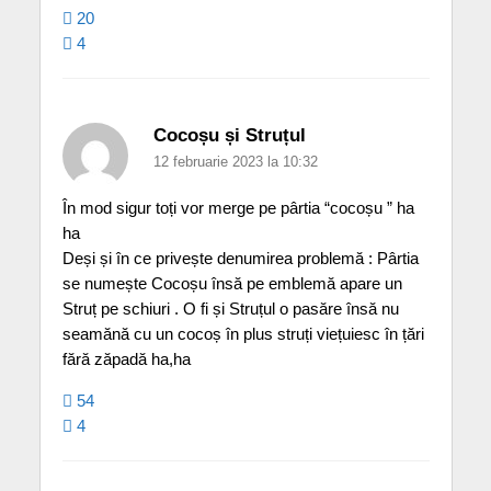
20
4
Cocoșu și Struțul
12 februarie 2023 la 10:32
În mod sigur toți vor merge pe pârtia “cocoșu ” ha
ha
Deși și în ce privește denumirea problemă : Pârtia
se numește Cocoșu însă pe emblemă apare un
Struț pe schiuri . O fi și Struțul o pasăre însă nu
seamănă cu un cocoș în plus struți viețuiesc în țări
fără zăpadă ha,ha
54
4