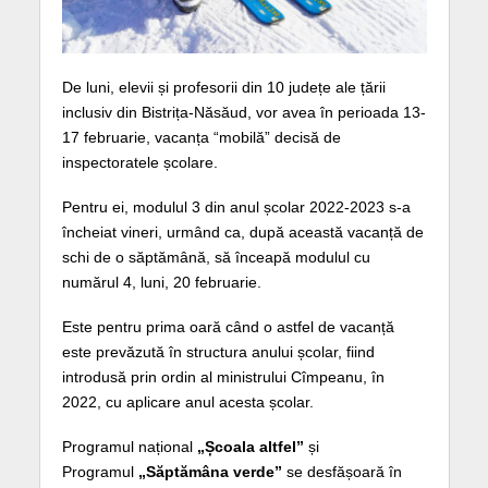
De luni, elevii și profesorii din 10 județe ale țării
inclusiv din Bistrița-Năsăud, vor avea în perioada 13-
17 februarie, vacanța “mobilă” decisă de
inspectoratele școlare.
Pentru ei, modulul 3 din anul școlar 2022-2023 s-a
încheiat vineri, urmând ca, după această vacanță de
schi de o săptămână, să înceapă modulul cu
numărul 4, luni, 20 februarie.
Este pentru prima oară când o astfel de vacanță
este prevăzută în structura anului școlar, fiind
introdusă prin ordin al ministrului Cîmpeanu, în
2022, cu aplicare anul acesta școlar.
Programul național
„Școala altfel”
și
Programul
„Săptămâna verde”
se desfășoară în