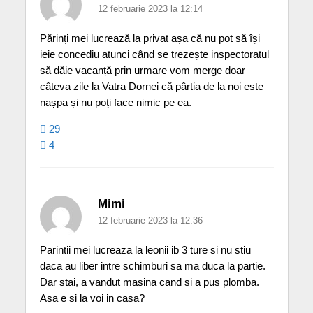
12 februarie 2023 la 12:14
Părinți mei lucrează la privat așa că nu pot să își
ieie concediu atunci când se trezește inspectoratul
să dăie vacanță prin urmare vom merge doar
câteva zile la Vatra Dornei că pârtia de la noi este
nașpa și nu poți face nimic pe ea.
29
4
Mimi
12 februarie 2023 la 12:36
Parintii mei lucreaza la leonii ib 3 ture si nu stiu
daca au liber intre schimburi sa ma duca la partie.
Dar stai, a vandut masina cand si a pus plomba.
Asa e si la voi in casa?