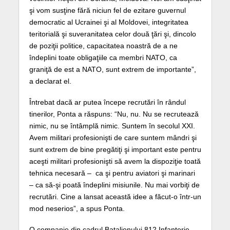
şi vom susţine fără niciun fel de ezitare guvernul
democratic al Ucrainei şi al Moldovei, integritatea
teritorială şi suveranitatea celor două ţări şi, dincolo
de poziţii politice, capacitatea noastră de a ne
îndeplini toate obligaţiile ca membri NATO, ca
graniţă de est a NATO, sunt extrem de importante”,
a declarat el.
Întrebat dacă ar putea începe recrutări în rândul
tinerilor, Ponta a răspuns: “Nu, nu. Nu se recrutează
nimic, nu se întâmplă nimic. Suntem în secolul XXI.
Avem militari profesionişti de care suntem mândri şi
sunt extrem de bine pregătiţi şi important este pentru
aceşti militari profesionişti să avem la dispoziţie toată
tehnica necesară – ca şi pentru aviatori şi marinari
– ca să-şi poată îndeplini misiunile. Nu mai vorbiţi de
recrutări. Cine a lansat această idee a făcut-o într-un
mod neserios”, a spus Ponta.
O companie din cadrul Batalionului 812 Infanterie