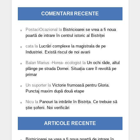
COMENTARII RECENTE
PostaciOcazional
la
Bistricioarei se vrea a fi noua
poartă de intrare în centrul istoric al Bistriței
cata
la
Lucrări complexe la magistrala de pe
Industriei. Există riscul de noi avarii
Balan Marius -Horea- ecologist
la
Un ochi râde, altul
plânge pe strada Dornei. Situația care îl revoltă pe
primar
Un suporter
la
Victorie frumoasă pentru Gloria.
Punctaj maxim după două etape
Nicu
la
Panouri la intrările în Bistrița. Ce trebuie să
știe șoferii. Noi verificări
ARTICOLE RECENTE
Bistricioarei se vrea a fi noua poartă de intrare în