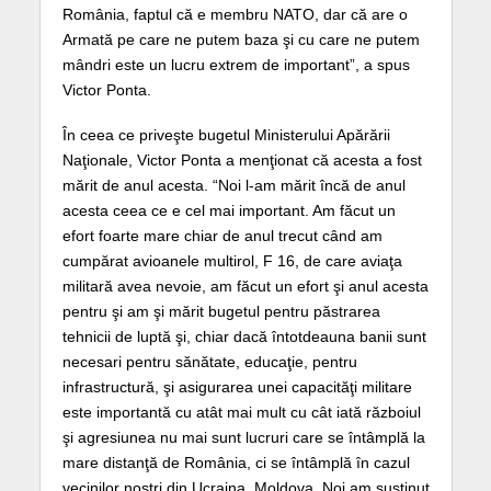
România, faptul că e membru NATO, dar că are o
Armată pe care ne putem baza şi cu care ne putem
mândri este un lucru extrem de important”, a spus
Victor Ponta.
În ceea ce priveşte bugetul Ministerului Apărării
Naţionale, Victor Ponta a menţionat că acesta a fost
mărit de anul acesta. “Noi l-am mărit încă de anul
acesta ceea ce e cel mai important. Am făcut un
efort foarte mare chiar de anul trecut când am
cumpărat avioanele multirol, F 16, de care aviaţa
militară avea nevoie, am făcut un efort şi anul acesta
pentru şi am şi mărit bugetul pentru păstrarea
tehnicii de luptă şi, chiar dacă întotdeauna banii sunt
necesari pentru sănătate, educaţie, pentru
infrastructură, şi asigurarea unei capacităţi militare
este importantă cu atât mai mult cu cât iată războiul
şi agresiunea nu mai sunt lucruri care se întâmplă la
mare distanţă de România, ci se întâmplă în cazul
vecinilor noştri din Ucraina, Moldova. Noi am susţinut