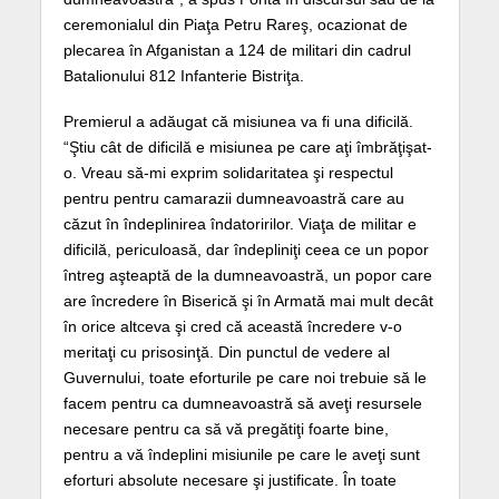
ceremonialul din Piaţa Petru Rareş, ocazionat de
plecarea în Afganistan a 124 de militari din cadrul
Batalionului 812 Infanterie Bistriţa.
Premierul a adăugat că misiunea va fi una dificilă.
“Ştiu cât de dificilă e misiunea pe care aţi îmbrăţişat-
o. Vreau să-mi exprim solidaritatea şi respectul
pentru pentru camarazii dumneavoastră care au
căzut în îndeplinirea îndatoririlor. Viaţa de militar e
dificilă, periculoasă, dar îndepliniţi ceea ce un popor
întreg aşteaptă de la dumneavoastră, un popor care
are încredere în Biserică şi în Armată mai mult decât
în orice altceva şi cred că această încredere v-o
meritaţi cu prisosinţă. Din punctul de vedere al
Guvernului, toate eforturile pe care noi trebuie să le
facem pentru ca dumneavoastră să aveţi resursele
necesare pentru ca să vă pregătiţi foarte bine,
pentru a vă îndeplini misiunile pe care le aveţi sunt
eforturi absolute necesare şi justificate. În toate