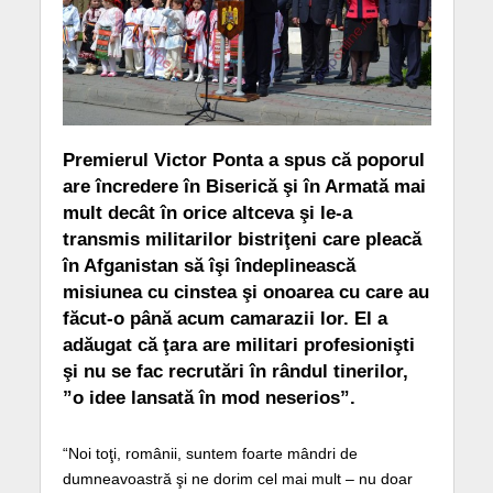
Premierul Victor Ponta a spus că poporul
are încredere în Biserică şi în Armată mai
mult decât în orice altceva şi le-a
transmis militarilor bistriţeni care pleacă
în Afganistan să îşi îndeplinească
misiunea cu cinstea şi onoarea cu care au
făcut-o până acum camarazii lor. El a
adăugat că ţara are militari profesionişti
şi nu se fac recrutări în rândul tinerilor,
”o idee lansată în mod neserios”.
“Noi toţi, românii, suntem foarte mândri de
dumneavoastră şi ne dorim cel mai mult – nu doar