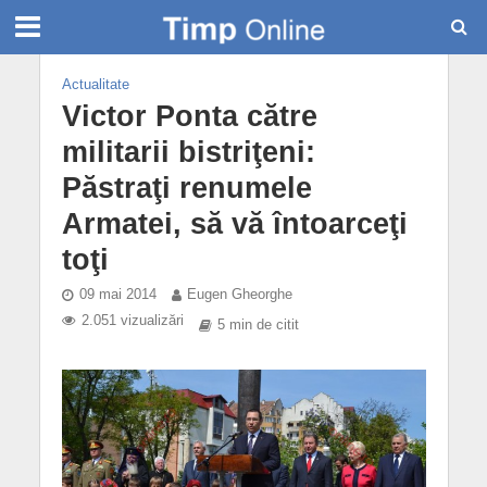
Actualitate
Victor Ponta către
militarii bistriţeni:
Păstraţi renumele
Armatei, să vă întoarceţi
toţi
09 mai 2014
Eugen Gheorghe
2.051 vizualizări
5 min de citit