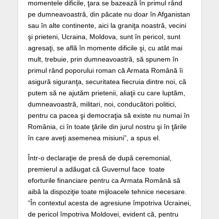
momentele dificile, ţara se bazează în primul rând
pe dumneavoastră, din păcate nu doar în Afganistan
sau în alte continente, aici la graniţa noastră, vecini
şi prieteni, Ucraina, Moldova, sunt în pericol, sunt
agresaţi, se află în momente dificile şi, cu atât mai
mult, trebuie, prin dumneavoastră, să spunem în
primul rând poporului roman că Armata Română îi
asigură siguranţa, securitatea fiecruia dintre noi, că
putem să ne ajutăm prietenii, aliaţii cu care luptăm,
dumneavoastră, militari, noi, conducători politici,
pentru ca pacea şi democraţia să existe nu numai în
România, ci în toate ţările din jurul nostru şi în ţările
în care aveţi asemenea misiuni”, a spus el.
Într-o declaraţie de presă de după ceremonial,
premierul a adăugat că Guvernul face toate
eforturile financiare pentru ca Armata Română să
aibă la dispoziţie toate mijloacele tehnice necesare.
“În contextul acesta de agresiune împotriva Ucrainei,
de pericol împotriva Moldovei, evident că, pentru