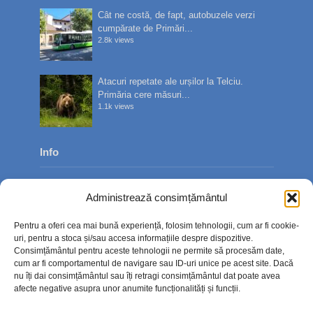
Cât ne costă, de fapt, autobuzele verzi
cumpărate de Primări...
2.8k views
Atacuri repetate ale urșilor la Telciu.
Primăria cere măsuri...
1.1k views
Info
Despre noi
Administrează consimțământul
Publicitate
Pentru a oferi cea mai bună experiență, folosim tehnologii, cum ar fi cookie-
Contact
uri, pentru a stoca și/sau accesa informațiile despre dispozitive.
Consimțământul pentru aceste tehnologii ne permite să procesăm date,
Politica de confidențialitate
cum ar fi comportamentul de navigare sau ID-uri unice pe acest site. Dacă
nu îți dai consimțământul sau îți retragi consimțământul dat poate avea
Politică cookie-uri (UE)
afecte negative asupra unor anumite funcționalități și funcții.