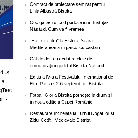
Contract de proiectare semnat pentru
Linia Albastră Bistrița
Cod galben și cod portocaliu în Bistrița-
Năsăud. Cum va fi vremea
”Hai în centru” la Bistrița: Seară
Mediteraneană în parcul cu castani
Cât de des au cedat rețelele de
comunicații în județul Bistrița-Năsăud
ondus
Ediția a IV-a a Festivalului Internațional de
l a
Film Pasaje: 2-6 septembrie, Bistrița
ugTest
Fotbal: Gloria Bistrița pornește la drum și
e i-
în noua ediție a Cupei României
Restaurare încheiată la Turnul Dogarilor și
Zidul Cetății Medievale Bistrița