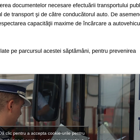
nerea documentelor necesare efectuării transportului publ
l de transport şi de către conducătorul auto. De asemen
 respectarea capacităţii maxime de încărcare a autovehicu
erulate pe parcursul acestei săptămâni, pentru prevenirea
Dă clic pentru a accepta cookie-urile pentru