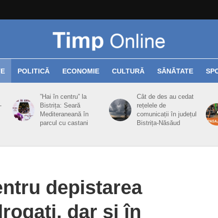
TE
POLITICĂ
ECONOMIE
CULTURĂ
SĂNĂTATE
SP
”Hai în centru” la
Cât de des au cedat
-
Bistrița: Seară
rețelele de
Mediteraneană în
comunicații în județul
parcul cu castani
Bistrița-Năsăud
ntru depistarea
rogați, dar și în