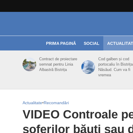
PRIMA PAGINĂ
SOCIAL
ACTUALITA
Contract de proiectare
Cod galben și cod
semnat pentru Linia
portocaliu în Bistrița
Albastră Bistrița
Năsăud. Cum va fi
vremea
Actualitate
•
Recomandări
VIDEO Controale pe
șoferilor băuți sau d