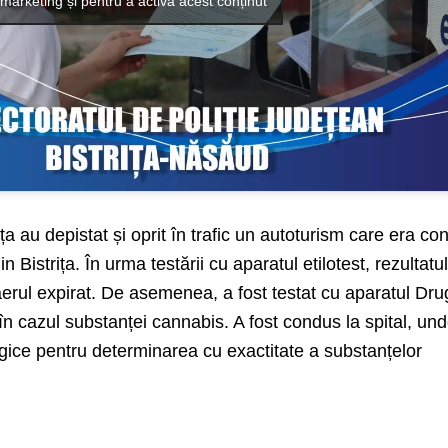
marketing și pentru a activa acest conținut
trița au depistat și oprit în trafic un autoturism care era c
 Bistrița. În urma testării cu aparatul etilotest, rezultatu
 aerul expirat. De asemenea, a fost testat cu aparatul Dr
v în cazul substanței cannabis. A fost condus la spital, und
ogice pentru determinarea cu exactitate a substanțelor