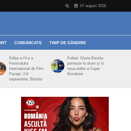
07 august 2026
ORT
COMUNICATE
TIMP DE GÂNDIRE
Ediția a IV-a a
Fotbal: Gloria Bistrița
Festivalului
pornește la drum și în
Internațional de Film
noua ediție a Cupei
Pasaje: 2-6
României
septembrie, Bistrița