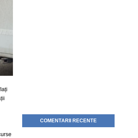
lați
ții
COMENTARII RECENTE
 curse