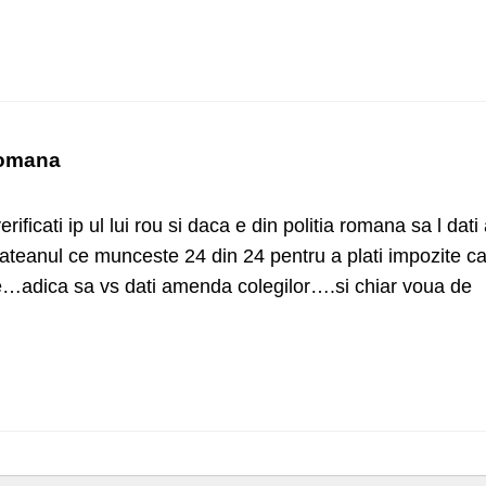
 romana
rificati ip ul lui rou si daca e din politia romana sa l dati
tateanul ce munceste 24 din 24 pentru a plati impozite ca
pte…adica sa vs dati amenda colegilor….si chiar voua de