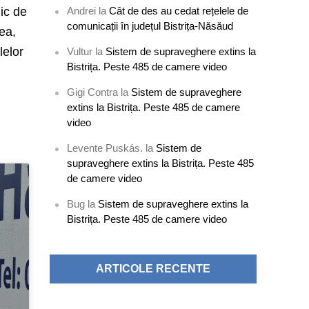
Andrei
la
Cât de des au cedat rețelele de
ic de
comunicații în județul Bistrița-Năsăud
ea,
lelor
Vultur
la
Sistem de supraveghere extins la
Bistrița. Peste 485 de camere video
Gigi Contra
la
Sistem de supraveghere
extins la Bistrița. Peste 485 de camere
video
Levente Puskás.
la
Sistem de
supraveghere extins la Bistrița. Peste 485
de camere video
Bug
la
Sistem de supraveghere extins la
Bistrița. Peste 485 de camere video
ARTICOLE RECENTE