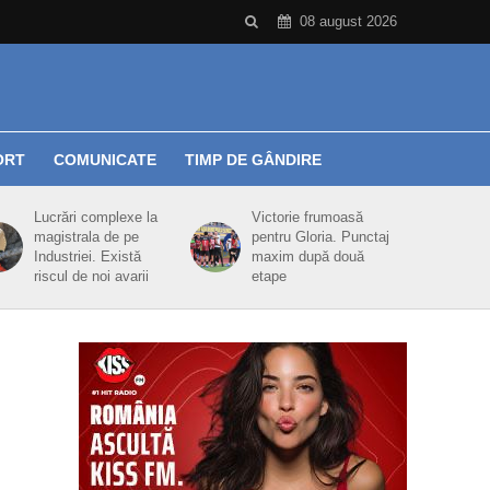
08 august 2026
ORT
COMUNICATE
TIMP DE GÂNDIRE
Lucrări complexe la
Victorie frumoasă
magistrala de pe
pentru Gloria. Punctaj
Industriei. Există
maxim după două
riscul de noi avarii
etape