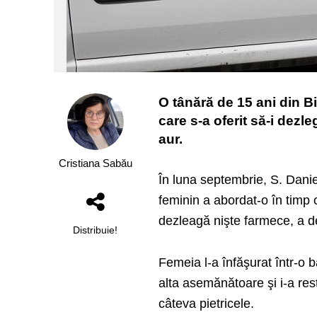
O tânără de 15 ani din Bi
care s-a oferit să-i dezle
aur.
Cristiana Sabău
În luna septembrie, S. Danie
feminin a abordat-o în timp c
dezleagă nişte farmece, a de
Distribuie!
Femeia l-a înfăşurat într-o ba
alta asemănătoare şi i-a rest
câteva pietricele.