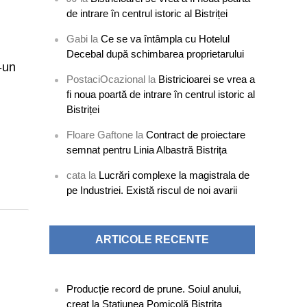
de intrare în centrul istoric al Bistriței
Gabi
la
Ce se va întâmpla cu Hotelul
Decebal după schimbarea proprietarului
r-un
PostaciOcazional
la
Bistricioarei se vrea a
fi noua poartă de intrare în centrul istoric al
Bistriței
Floare Gaftone
la
Contract de proiectare
semnat pentru Linia Albastră Bistrița
cata
la
Lucrări complexe la magistrala de
pe Industriei. Există riscul de noi avarii
ARTICOLE RECENTE
Producție record de prune. Soiul anului,
creat la Stațiunea Pomicolă Bistrița