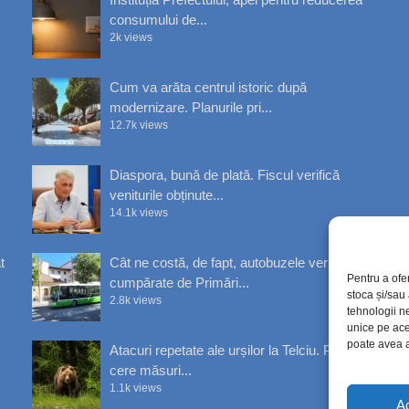
consumului de...
2k views
Cum va arăta centrul istoric după
modernizare. Planurile pri...
12.7k views
Diaspora, bună de plată. Fiscul verifică
veniturile obținute...
14.1k views
t
Cât ne costă, de fapt, autobuzele verzi
Pentru a ofe
cumpărate de Primări...
stoca și/sau
2.8k views
tehnologii n
unice pe ace
poate avea a
Atacuri repetate ale urșilor la Telciu. Primăria
cere măsuri...
1.1k views
A