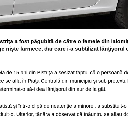
striţa a fost păgubită de către o femeie din Ialomi
ge nişte farmece, dar care i-a subtilizat lănţişorul 
la de 15 ani din Bistriţa a sesizat faptul că o persoană 
e se afla în Piaţa Centrală din municipiu şi sub pretextul 
terminat-o să-i dea lănţişorul din aur de la gât.
tistă şi într-o clipă de neatenţie a minorei, a substituit-o
ituit-o. Ulterior, tânăra a observat că înăuntru se aflau d