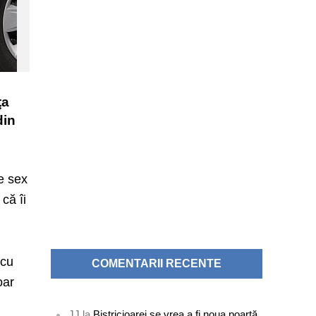
ţa
din
de sex
că îi
 cu
COMENTARII RECENTE
oar
JJ
la
Bistricioarei se vrea a fi noua poartă