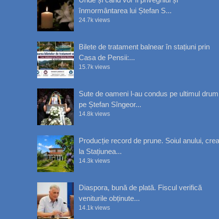
înmormântarea lui Ștefan S...
24.7k views
Bilete de tratament balnear în stațiuni prin
Casa de Pensii:...
15.7k views
Sute de oameni l-au condus pe ultimul drum
pe Ștefan Sîngeor...
14.8k views
Producție record de prune. Soiul anului, crea
la Stațiunea...
14.3k views
Diaspora, bună de plată. Fiscul verifică
veniturile obținute...
14.1k views