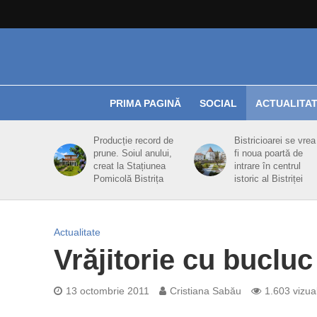
PRIMA PAGINĂ
SOCIAL
ACTUALITA
Producție record de
Bistricioarei se vrea
prune. Soiul anului,
fi noua poartă de
creat la Stațiunea
intrare în centrul
Pomicolă Bistrița
istoric al Bistriței
Actualitate
Vrăjitorie cu bucluc
13 octombrie 2011
Cristiana Sabău
1.603 vizual