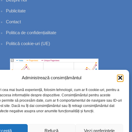
Publicitate
Contact
Politica de confidențialitate
Politică cookie-uri (UE)
Administrează consimțământul
ri cea mai bună experiență, folosim tehnologii, cum ar fi cookie-uri, pentru a
 accesa informațiile despre dispozitive. Consimțământul pentru aceste
e permite să procesăm date, cum ar fi comportamentul de navigare sau ID-uri
st site. Dacă nu îți dai consimțământul sau îți retragi consimțământul dat
fecte negative asupra unor anumite funcționalități și funcții.
cceptă
Refuză
Vezi preferințele