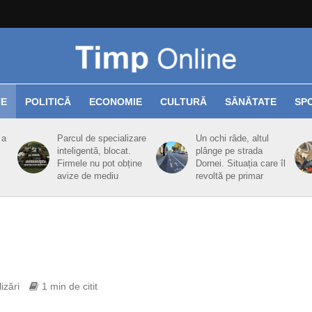
TE
POLITICĂ
ECONOMIE
CULTURĂ
SĂNĂTATE
SP
 a
Parcul de specializare
Un ochi râde, altul
inteligentă, blocat.
plânge pe strada
Firmele nu pot obține
Dornei. Situația care îl
avize de mediu
revoltă pe primar
izări
1 min de citit