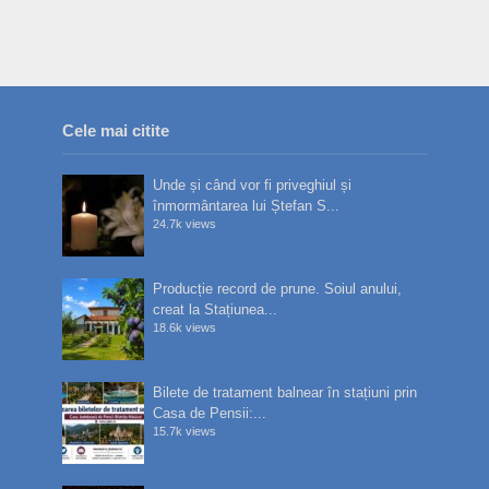
Cele mai citite
Unde și când vor fi priveghiul și
înmormântarea lui Ștefan S...
24.7k views
Producție record de prune. Soiul anului,
creat la Stațiunea...
18.6k views
Bilete de tratament balnear în stațiuni prin
Casa de Pensii:...
15.7k views