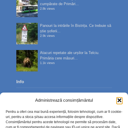
cumpărate de Primări...
2.8k views
Panouri la intrările în Bistrița. Ce trebuie să
știe șoferii...
2.9k views
Atacuri repetate ale urșilor la Telciu.
Primăria cere măsuri...
1.1k views
Info
Despre noi
Administrează consimțământul
Publicitate
Pentru a oferi cea mai bună experiență, folosim tehnologii, cum ar fi cookie-
Contact
uri, pentru a stoca și/sau accesa informațiile despre dispozitive.
Consimțământul pentru aceste tehnologii ne permite să procesăm date,
Politica de confidențialitate
cum ar fi comportamentul de navigare sau ID-uri unice pe acest site. Dacă