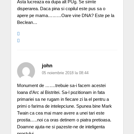
Asta lucreaza ea dupa alt PUg. Se simte
disperarea. Daca pina si copilul este pus sa o
apere pe mama………Oare vine DNA? Este pe la
Beclean…
john
05 noiembrie 2018 la 08:44
Monument de …….trebuie sa-i facem acestei
Ioana d’Arc al Bistritei. Sa-l pozitionam in fata
primariei sa ne rugam in fiecare zi la el pentru a
primi o farima de intelepciune. Spunea bine Mark
Twain ca cea mai mare avere a unei tari este
prostia…..noi ca oras detinem o piatra pretioasa.
Doamne ajuta-ne si pazeste-ne de inteligenta
prostului.