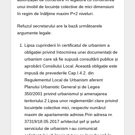
unui imobil de locuințe colective de mici dimensiuni
în regim de înălţime maxim P+2 niveluri.
Refuzul secretarului are la bază următoarele
argumente legale:
Lipsa cuprinderii în certificatul de urbanism a
obligației privind întocmirea unei documentații de
urbanism care să fie supusă consultării publice și
aprobării Consiliului Local. Această obligație este
impusă de prevederile Cap.I.4.2. din
Regulementul Local de Urbanism aferent
Planului Urbanistic General și de Legea
350/2001 privind urbanismul și amenajarea
teritoriului.2.Lipsa unor reglementări clare privind
locuințele colective mici, respectiv numărul
maxim de apartamente admise.Prin adresa nr.
37319/18.05.2017 arhitectul șef și șeful
serviciului de urbanism i-au comunicat