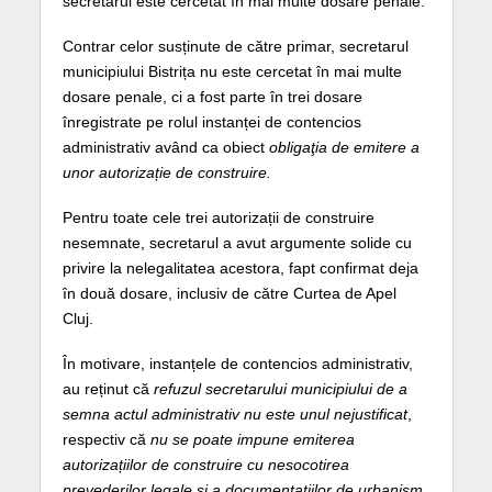
secretarul este cercetat în mai multe dosare penale.
Contrar celor susținute de către primar, secretarul
municipiului Bistrița nu este cercetat în mai multe
dosare penale, ci a fost parte în trei dosare
înregistrate pe rolul instanței de contencios
administrativ având ca obiect
obligaţia de emitere a
unor autorizație de construire.
Pentru toate cele trei autorizații de construire
nesemnate, secretarul a avut argumente solide cu
privire la nelegalitatea acestora, fapt confirmat deja
în două dosare, inclusiv de către Curtea de Apel
Cluj.
În motivare, instanțele de contencios administrativ,
au reținut că
refuzul secretarului municipiului de a
semna actul administrativ nu este unul nejustificat
,
respectiv că
nu se poate impune emiterea
autorizațiilor de construire cu nesocotirea
prevederilor legale și a documentațiilor de urbanism,