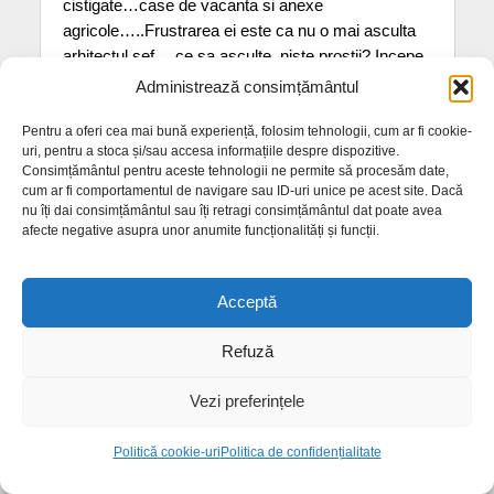
cistigate…case de vacanta si anexe
agricole…..Frustrarea ei este ca nu o mai asculta
arhitectul sef….ce sa asculte..niste prostii? Incepe
sa-si dea seama ca a fost facuta pachet de catre
Administrează consimțământul
arhitecta sefa, care fie vorba intre noi numai de
prostie si incompetenta nu o putem acuza!!! Si da,
Pentru a oferi cea mai bună experiență, folosim tehnologii, cum ar fi cookie-
uri, pentru a stoca și/sau accesa informațiile despre dispozitive.
stau ce stau, ca deh, lucrez la stat. Imi permit.
Consimțământul pentru aceste tehnologii ne permite să procesăm date,
cum ar fi comportamentul de navigare sau ID-uri unice pe acest site. Dacă
nu îți dai consimțământul sau îți retragi consimțământul dat poate avea
afecte negative asupra unor anumite funcționalități și funcții.
Acceptă
huoooo, hotilor
05 noiembrie 2018 la 15:24
Refuză
Aia patru urbanisti de renume cu care se cosulta
Vezi preferințele
Gaftone o insotesc pe secretara si in fata
procurorului sau in instanta ? Isi iau ei faptele pt ea
Politică cookie-uri
Politica de confidențialitate
? De ce nu ne da numele spcialistilor ? noi o platim
cu peste 150 milioane pe luna sa se consulte sau