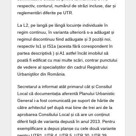
respectiv, conturul, numărul de străzi incluse, dar și
reglementări diferite pe UTR.
La L2, pe langă pe lângă locuințe individuale în
regim continuu, în varianta ulterioră s-a adăugat și
regimul discontinuu fiind adăugate și 3 poziții noi,
respectiv Is1 și IS1a (acesta fără corespondent în
partea descriptivă ) și A1 astfel încât imobilul să
poată fi edificat cu mai multe scări, contrar punctului
de vedere al specialiștilor din cadrul Registrului
Urbaniştilor din România.
Secretarul a informat atât primarul cât și Consiliul
Local că documentația aferentă Planului Urbanistic
General i-a fost comunicată pe suport de hârtie de
către arhitectul șef după mai bine de trei ani de la
aprobarea Consiliului Local și că are un conținut
diferit faţă de varianta depusă în anul 2013. Pentru
exemplificare a depus planșe cu cele două variante
pentru UTR1, UTR 4, UTR 5, UTR 30, UTR 39.