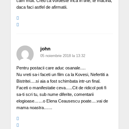
cam mult. Cred ca vorbeste frica in tine, te macina,
daca faci astfel de afirmatii.
john
05 noiembrie 2018 la 13:32
Pentru postacii care aduc osanale….
Nu vreti sa-i faceti un film ca la Kovesi, Nefertiti a
Bistritei….si aia a fost schimbata intr-un final.
Faceti o manifestatie ceva…..Cit de ridicol poti fi
sa-ti scri tu, sub nume diferite, comentarii
elogioase……o Elena Ceausescu poate….vai de
mama noastra……