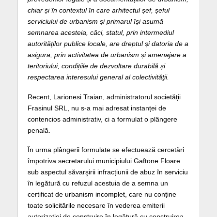
chiar și în contextul în care arhitectul șef, șeful
serviciului de urbanism și primarul își asumă
semnarea acesteia, căci, statul, prin intermediul
autorităţilor publice locale, are dreptul și datoria de a
asigura, prin activitatea de urbanism și amenajare a
teritoriului, condițiile de dezvoltare durabilă și
respectarea interesului general al colectivităţii.
Recent, Larionesi Traian, administratorul societăţii
Frasinul SRL, nu s-a mai adresat instanței de
contencios administrativ, ci a formulat o plângere
penală.
În urma plângerii formulate se efectuează cercetări
împotriva secretarului municipiului Gaftone Floare
sub aspectul săvarşirii infracțiunii de abuz în serviciu
în legătură cu refuzul acestuia de a semna un
certificat de urbanism incomplet, care nu conține
toate solicitările necesare în vederea emiterii
autorizației de construire în legătură cu construirea