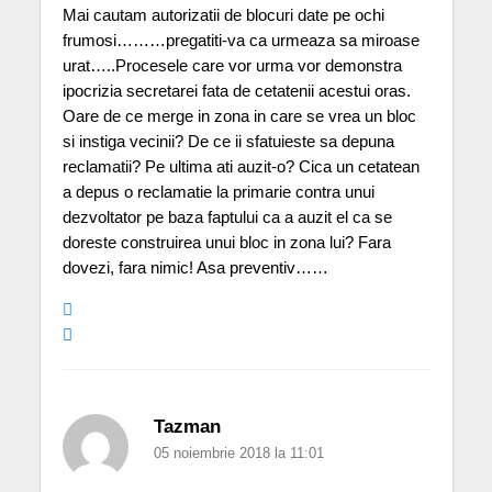
Mai cautam autorizatii de blocuri date pe ochi
frumosi………pregatiti-va ca urmeaza sa miroase
urat…..Procesele care vor urma vor demonstra
ipocrizia secretarei fata de cetatenii acestui oras.
Oare de ce merge in zona in care se vrea un bloc
si instiga vecinii? De ce ii sfatuieste sa depuna
reclamatii? Pe ultima ati auzit-o? Cica un cetatean
a depus o reclamatie la primarie contra unui
dezvoltator pe baza faptului ca a auzit el ca se
doreste construirea unui bloc in zona lui? Fara
dovezi, fara nimic! Asa preventiv……
Tazman
05 noiembrie 2018 la 11:01