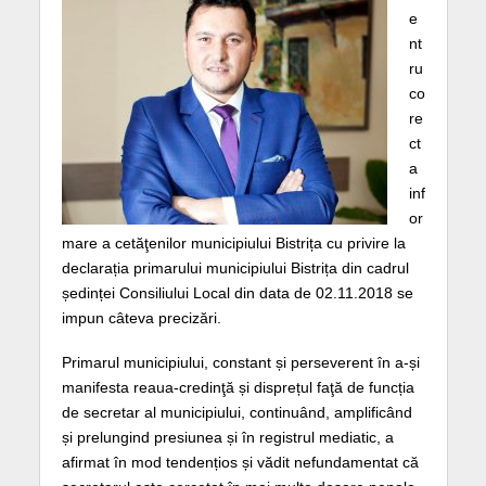
e
nt
ru
co
re
ct
a
inf
or
mare a cetăţenilor municipiului Bistrița cu privire la
declarația primarului municipiului Bistrița din cadrul
ședinței Consiliului Local din data de 02.11.2018 se
impun câteva precizări.
Primarul municipiului, constant și perseverent în a-și
manifesta reaua-credinţă și disprețul faţă de funcția
de secretar al municipiului, continuând, amplificând
și prelungind presiunea și în registrul mediatic, a
afirmat în mod tendențios și vădit nefundamentat că