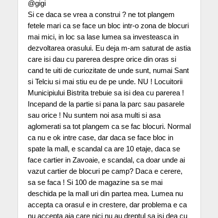
@gigi
Si ce daca se vrea a construi ? ne tot plangem
fetele mari ca se face un bloc intr-o zona de blocuri
mai mici, in loc sa lase lumea sa investeasca in
dezvoltarea orasului. Eu deja m-am saturat de astia
care isi dau cu parerea despre orice din oras si
cand te uiti de curiozitate de unde sunt, numai Sant
si Telciu si mai stiu eu de pe unde. NU ! Locuitorii
Municipiului Bistrita trebuie sa isi dea cu parerea !
Incepand de la partie si pana la parc sau pasarele
sau orice ! Nu suntem noi asa multi si asa
aglomerati sa tot plangem ca se fac blocuri. Normal
ca nu e ok intre case, dar daca se face bloc in
spate la mall, e scandal ca are 10 etaje, daca se
face cartier in Zavoaie, e scandal, ca doar unde ai
vazut cartier de blocuri pe camp? Daca e cerere,
sa se faca ! Si 100 de magazine sa se mai
deschida pe la mall uri din partea mea. Lumea nu
accepta ca orasul e in crestere, dar problema e ca
nu accepta aia care nici nu au dreptul sa isi dea cu