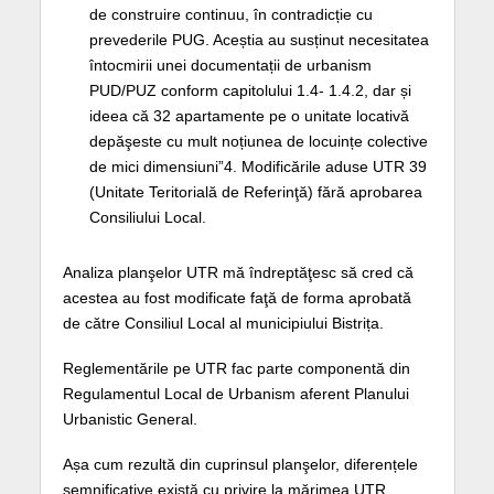
de construire continuu, în contradicție cu
prevederile PUG. Aceștia au susținut necesitatea
întocmirii unei documentații de urbanism
PUD/PUZ conform capitolului 1.4- 1.4.2, dar și
ideea că 32 apartamente pe o unitate locativă
depăşeste cu mult noțiunea de locuințe colective
de mici dimensiuni”4. Modificările aduse UTR 39
(Unitate Teritorială de Referinţă) fără aprobarea
Consiliului Local.
Analiza planşelor UTR mă îndreptăţesc să cred că
acestea au fost modificate faţă de forma aprobată
de către Consiliul Local al municipiului Bistrița.
Reglementările pe UTR fac parte componentă din
Regulamentul Local de Urbanism aferent Planului
Urbanistic General.
Așa cum rezultă din cuprinsul planşelor, diferențele
semnificative există cu privire la mărimea UTR,