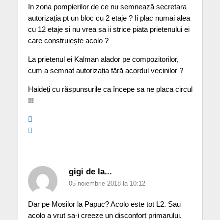
In zona pompierilor de ce nu semnează secretara
autorizația pt un bloc cu 2 etaje ? Ii plac numai alea
cu 12 etaje si nu vrea sa ii strice piata prietenului ei
care construiește acolo ?
La prietenul ei Kalman alador pe compozitorilor,
cum a semnat autorizația fără acordul vecinilor ?
Haideți cu răspunsurile ca începe sa ne placa circul
!!!
gigi de la...
05 noiembrie 2018 la 10:12
Dar pe Mosilor la Papuc? Acolo este tot L2. Sau
acolo a vrut sa-i creeze un disconfort primarului.