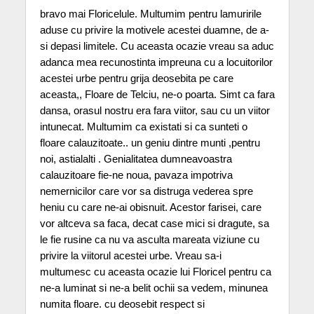
bravo mai Floricelule. Multumim pentru lamuririle
aduse cu privire la motivele acestei duamne, de a-
si depasi limitele. Cu aceasta ocazie vreau sa aduc
adanca mea recunostinta impreuna cu a locuitorilor
acestei urbe pentru grija deosebita pe care
aceasta,, Floare de Telciu, ne-o poarta. Simt ca fara
dansa, orasul nostru era fara viitor, sau cu un viitor
intunecat. Multumim ca existati si ca sunteti o
floare calauzitoate.. un geniu dintre munti ,pentru
noi, astialalti . Genialitatea dumneavoastra
calauzitoare fie-ne noua, pavaza impotriva
nemernicilor care vor sa distruga vederea spre
heniu cu care ne-ai obisnuit. Acestor farisei, care
vor altceva sa faca, decat case mici si dragute, sa
le fie rusine ca nu va asculta mareata viziune cu
privire la viitorul acestei urbe. Vreau sa-i
multumesc cu aceasta ocazie lui Floricel pentru ca
ne-a luminat si ne-a belit ochii sa vedem, minunea
numita floare. cu deosebit respect si