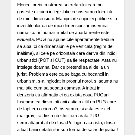
Floricel preia frustrarea secretarului care nu
gaseste nicaieri in legislatie ce inseamna locuinte
de mici dimensiuni. Manipularea opiniei publice si a
investitorilor ca de mici dimensiuni ar insemna
numai cu un numar limitat de apartamente este
evidenta. PUG nu spune cite apartamente trebuie
sa aiba, ci ca dimensiunile pe verticala (regim de
inaltime), si cele pe orizontala care deriva din indicii
urbanistici (POT si CUT) sa fie respectate. Asta nu
intelege doamna. Dar ce pretentii sa ai de la un
jurist. Problema este ca se baga cu bocancii in
urbanism, s-a inglodat in propriul noroi, si acuma nu
mai stie cum sa scoata camasa. A intrat in
derizoriu cu afirmatia ei ca exista doua PUGuri.
Inseamn ca dinsa toti anii astia a citit un PUG care
de fapt era o ciorna? Inseamna, si asta este cel
mai grav, ca dinsa nu stie cum arata PUG
semnat/aprobat de dinsa.Pe logica aceasta, dinsa
a luat banii cetatenilor sub forma de salar degeaba!!