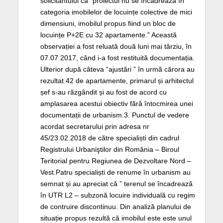
solicitantului că ”proiectul nu se încadrează în
categoria imobilelor de locuințe colective de mici
dimensiuni, imobilul propus fiind un bloc de
locuințe P+2E cu 32 apartamente.” Această
observației a fost reluată două luni mai târziu, în
07.07 2017, când i-a fost restituită documentația.
Ulterior după câteva “ajustări ” în urmă cărora au
rezultat 42 de apartamente, primarul și arhitectul
șef s-au răzgândit și au fost de acord cu
amplasarea acestui obiectiv fără întocmirea unei
documentații de urbanism.3. Punctul de vedere
acordat secretarului prin adresa nr
45/23.02.2018 de către specialiști din cadrul
Registrului Urbaniştilor din România – Biroul
Teritorial pentru Regiunea de Dezvoltare Nord –
Vest.Patru specialiști de renume în urbanism au
semnat și au apreciat că ” terenul se încadrează
în UTR L2 – subzonă locuire individuală cu regim
de contruire discontinuu. Din analiză planului de
situație propus rezultă că imobilul este este unul