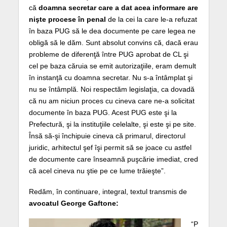
că
doamna secretar care a dat acea informare are
nişte procese în penal
de la cei la care le-a refuzat
în baza PUG să le dea documente pe care legea ne
obligă să le dăm. Sunt absolut convins că, dacă erau
probleme de diferenţă între PUG aprobat de CL şi
cel pe baza căruia se emit autorizaţiile, eram demult
în instanţă cu doamna secretar. Nu s-a întâmplat şi
nu se întâmplă. Noi respectăm legislaţia, ca dovadă
că nu am niciun proces cu cineva care ne-a solicitat
documente în baza PUG. Acest PUG este şi la
Prefectură, şi la instituţiile celelalte, şi este şi pe site.
Însă să-şi închipuie cineva că primarul, directorul
juridic, arhitectul şef îşi permit să se joace cu astfel
de documente care înseamnă puşcărie imediat, cred
că acel cineva nu ştie pe ce lume trăieşte”.
Redăm, în continuare, integral, textul transmis de
avocatul George Gaftone:
“P