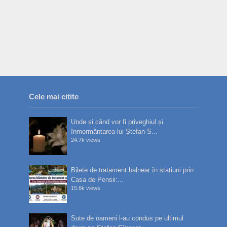
Cele mai citite
Unde și când vor fi priveghiul și
înmormântarea lui Ștefan S...
24.7k views
Bilete de tratament balnear în stațiuni prin
Casa de Pensii:...
15.6k views
Sute de oameni l-au condus pe ultimul