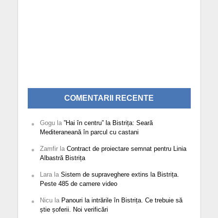
COMENTARII RECENTE
Gogu
la
”Hai în centru” la Bistrița: Seară
Mediteraneană în parcul cu castani
Zamfir
la
Contract de proiectare semnat pentru Linia
Albastră Bistrița
Lara
la
Sistem de supraveghere extins la Bistrița.
Peste 485 de camere video
Nicu
la
Panouri la intrările în Bistrița. Ce trebuie să
știe șoferii. Noi verificări