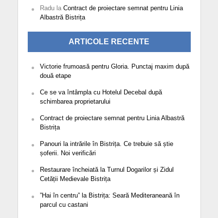
Radu
la
Contract de proiectare semnat pentru Linia
Albastră Bistrița
ARTICOLE RECENTE
Victorie frumoasă pentru Gloria. Punctaj maxim după
două etape
Ce se va întâmpla cu Hotelul Decebal după
schimbarea proprietarului
Contract de proiectare semnat pentru Linia Albastră
Bistrița
Panouri la intrările în Bistrița. Ce trebuie să știe
șoferii. Noi verificări
Restaurare încheiată la Turnul Dogarilor și Zidul
Cetății Medievale Bistrița
”Hai în centru” la Bistrița: Seară Mediteraneană în
parcul cu castani