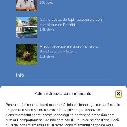
14k views
Cât ne costă, de fapt, autobuzele verzi
cumpărate de Primări...
2.8k views
Atacuri repetate ale urșilor la Telciu.
Primăria cere măsuri...
1.1k views
Info
Despre noi
Administrează consimțământul
Publicitate
Pentru a oferi cea mai bună experiență, folosim tehnologii, cum ar fi cookie-
Contact
uri, pentru a stoca și/sau accesa informațiile despre dispozitive.
Consimțământul pentru aceste tehnologii ne permite să procesăm date,
Politica de confidențialitate
cum ar fi comportamentul de navigare sau ID-uri unice pe acest site. Dacă
nu îți dai consimțământul sau îți retragi consimțământul dat poate avea