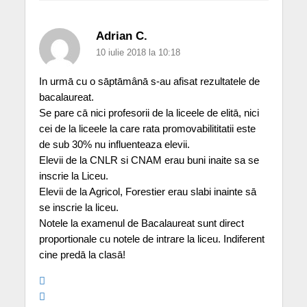
Adrian C.
10 iulie 2018 la 10:18
In urmā cu o sāptāmânā s-au afisat rezultatele de
bacalaureat.
Se pare cā nici profesorii de la liceele de elitā, nici
cei de la liceele la care rata promovabilititatii este
de sub 30% nu influenteaza elevii.
Elevii de la CNLR si CNAM erau buni inaite sa se
inscrie la Liceu.
Elevii de la Agricol, Forestier erau slabi inainte sā
se inscrie la liceu.
Notele la examenul de Bacalaureat sunt direct
proportionale cu notele de intrare la liceu. Indiferent
cine predā la clasā!