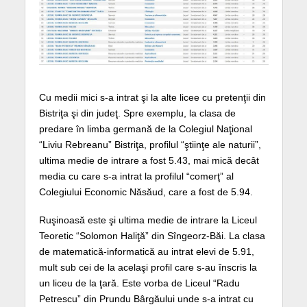
Cu medii mici s-a intrat şi la alte licee cu pretenţii din
Bistriţa şi din judeţ. Spre exemplu, la clasa de
predare în limba germană de la Colegiul Naţional
“Liviu Rebreanu” Bistriţa, profilul “ştiinţe ale naturii”,
ultima medie de intrare a fost 5.43, mai mică decât
media cu care s-a intrat la profilul “comerţ” al
Colegiului Economic Năsăud, care a fost de 5.94.
Ruşinoasă este şi ultima medie de intrare la Liceul
Teoretic “Solomon Haliţă” din Sîngeorz-Băi. La clasa
de matematică-informatică au intrat elevi de 5.91,
mult sub cei de la acelaşi profil care s-au înscris la
un liceu de la ţară. Este vorba de Liceul “Radu
Petrescu” din Prundu Bârgăului unde s-a intrat cu