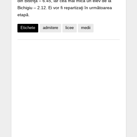
din Bistriţa – 6.45, iar cea mai mică un elev de la
Bichigiu – 2.12. Ei vor fi repartizaţi în următoarea
etapă.
Etichete
admitere
licee
medii