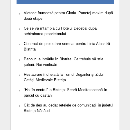
Victorie frumoasă pentru Gloria. Punctaj maxim după
două etape
Ce se va întâmpla cu Hotelul Decebal după
schimbarea proprietarului
Contract de proiectare semnat pentru Linia Albastră
Bistrița
Panouri la intrările în Bistrița. Ce trebuie să știe
șoferii. Noi verificări
Restaurare încheiată la Turnul Dogarilor și Zidul
Cetății Medievale Bistrița
”Hai în centru” la Bistrița: Seară Mediteraneană în
parcul cu castani
Cât de des au cedat rețelele de comunicații în județul
Bistrița-Năsăud