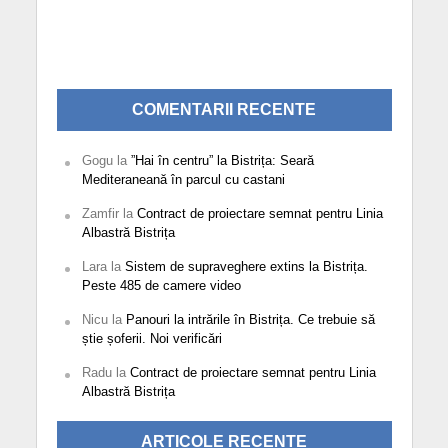
COMENTARII RECENTE
Gogu
la
”Hai în centru” la Bistrița: Seară
Mediteraneană în parcul cu castani
Zamfir
la
Contract de proiectare semnat pentru Linia
Albastră Bistrița
Lara
la
Sistem de supraveghere extins la Bistrița.
Peste 485 de camere video
Nicu
la
Panouri la intrările în Bistrița. Ce trebuie să
știe șoferii. Noi verificări
Radu
la
Contract de proiectare semnat pentru Linia
Albastră Bistrița
ARTICOLE RECENTE