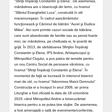
”Sfinţii Împăraţi Constantin şi Elena”. De asemenea,
mănăstirea are o bisericuţă din lemn, cu hramul
”Sfântul Evanghelist Luca”, construită în stil
maramureşean. În cadrul așezământului
funcţionează şi Căminul de bătrâni ”Aurel şi Dudica
Milea”. Aici sunt primite cazuri sociale de bătrâne,
care sunt abandonate de familie sau au pensii foarte
mici, iar mănăstirea, pe cheltuiala ei, le poartă de
grijă. În 2013, de sărbătoarea Sfinţilor Împăraţi
Constantin şi Elena, IPS Andrei, Arhiepiscopul şi
Mitropolitul Clujului, a pus piatra de temelie pentru
un nou Centru Social de persoane vârstnice, cu
hramul ”Sfinţii Împăraţi Constantin şi Elena”. În
momentul de faţă se lucrează în interiorul bisericii
mari de zid, cu hramul ”Adormirea Maicii Domnului”.
Construcția ei a început în anul 2008, iar prima
Liturghie a fost oficiată la data de 18 octombrie
2019, când Mitropolitul Andrei a binecuvântat
biserica pentru a se putea ține slujbe. De asemenea,
a fost amenajată o sală de evenimente/conferințe,