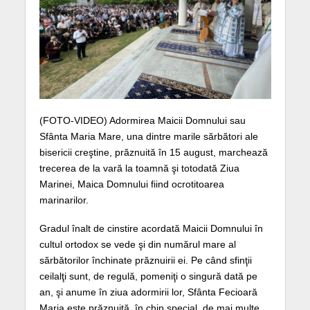
(FOTO-VIDEO) Adormirea Maicii Domnului sau
Sfânta Maria Mare, una dintre marile sărbători ale
bisericii creştine, prăznuită în 15 august, marchează
trecerea de la vară la toamnă şi totodată Ziua
Marinei, Maica Domnului fiind ocrotitoarea
marinarilor.
Gradul înalt de cinstire acordată Maicii Domnului în
cultul ortodox se vede şi din numărul mare al
sărbătorilor închinate prăznuirii ei. Pe când sfinţii
ceilalţi sunt, de regulă, pomeniţi o singură dată pe
an, şi anume în ziua adormirii lor, Sfânta Fecioară
Maria este prăznuită, în chip special, de mai multe