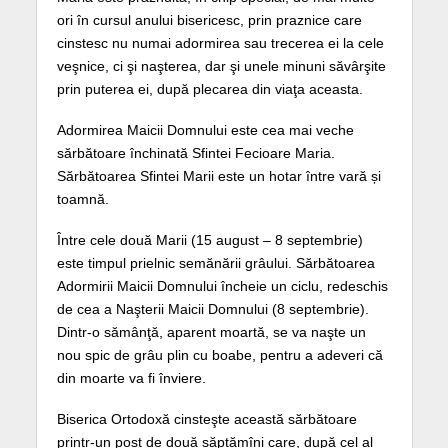
ori în cursul anului bisericesc, prin praznice care
cinstesc nu numai adormirea sau trecerea ei la cele
veşnice, ci şi naşterea, dar şi unele minuni săvârşite
prin puterea ei, după plecarea din viaţa aceasta.
Adormirea Maicii Domnului este cea mai veche
sărbătoare închinată Sfintei Fecioare Maria.
Sărbătoarea Sfintei Marii este un hotar între vară și
toamnă.
Între cele două Marii (15 august – 8 septembrie)
este timpul prielnic semănării grâului. Sărbătoarea
Adormirii Maicii Domnului încheie un ciclu, redeschis
de cea a Naşterii Maicii Domnului (8 septembrie).
Dintr-o sămânţă, aparent moartă, se va naşte un
nou spic de grâu plin cu boabe, pentru a adeveri că
din moarte va fi înviere.
Biserica Ortodoxă cinsteşte această sărbătoare
printr-un post de două săptămîni care, după cel al