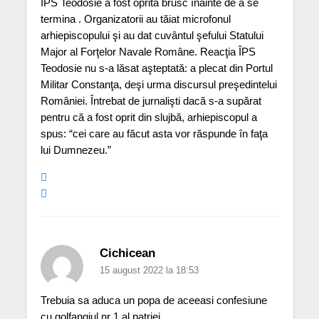
ÎPS Teodosie a fost oprită brusc înainte de a se
termina . Organizatorii au tăiat microfonul
arhiepiscopului şi au dat cuvântul şefului Statului
Major al Forţelor Navale Române. Reacţia ÎPS
Teodosie nu s-a lăsat aşteptată: a plecat din Portul
Militar Constanţa, deşi urma discursul preşedintelui
României. Întrebat de jurnalişti dacă s-a supărat
pentru că a fost oprit din slujbă, arhiepiscopul a
spus: “cei care au făcut asta vor răspunde în faţa
lui Dumnezeu.”
Cichicean
15 august 2022 la 18:53
Trebuia sa aduca un popa de aceeasi confesiune
cu golfangiul nr 1 al patriei.