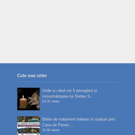
Cele mai citite
Unde și când vor fi priveghiul și
înmormântarea lui Ștefan S...
24.7k views
Bilete de tratament balnear în stațiuni prin
Casa de Pensii:...
15.5k views