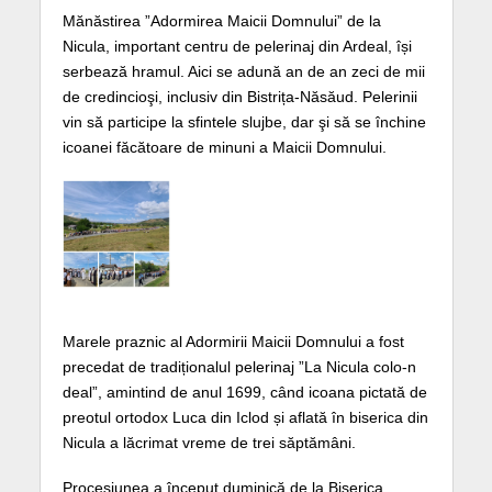
Mănăstirea ”Adormirea Maicii Domnului” de la
Nicula, important centru de pelerinaj din Ardeal, își
serbează hramul. Aici se adună an de an zeci de mii
de credincioşi, inclusiv din Bistrița-Năsăud. Pelerinii
vin să participe la sfintele slujbe, dar şi să se închine
icoanei făcătoare de minuni a Maicii Domnului.
Marele praznic al Adormirii Maicii Domnului a fost
precedat de tradiționalul pelerinaj ”La Nicula colo-n
deal”, amintind de anul 1699, când icoana pictată de
preotul ortodox Luca din Iclod și aflată în biserica din
Nicula a lăcrimat vreme de trei săptămâni.
Procesiunea a început duminică de la Biserica