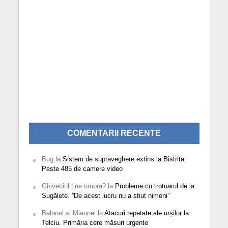
COMENTARII RECENTE
Bug
la
Sistem de supraveghere extins la Bistrița.
Peste 485 de camere video
Ghiveciul tine umbra?
la
Probleme cu trotuarul de la
Sugălete. ”De acest lucru nu a știut nimeni”
Balanel si Miaunel
la
Atacuri repetate ale urșilor la
Telciu. Primăria cere măsuri urgente