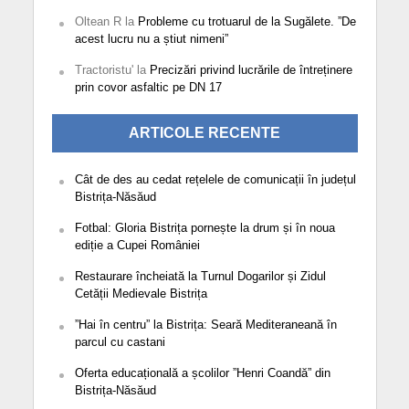
Oltean R
la
Probleme cu trotuarul de la Sugălete. ”De
acest lucru nu a știut nimeni”
Tractoristu'
la
Precizări privind lucrările de întreținere
prin covor asfaltic pe DN 17
ARTICOLE RECENTE
Cât de des au cedat rețelele de comunicații în județul
Bistrița-Năsăud
Fotbal: Gloria Bistrița pornește la drum și în noua
ediție a Cupei României
Restaurare încheiată la Turnul Dogarilor și Zidul
Cetății Medievale Bistrița
”Hai în centru” la Bistrița: Seară Mediteraneană în
parcul cu castani
Oferta educațională a școlilor ”Henri Coandă” din
Bistrița-Năsăud