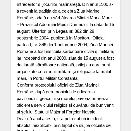
întrecerilor și jocurilor marinărești. Din anul 1990 s-
a revenit la tradiția de a celebra Ziua Marinei
Române, odată cu sărbătoarea Sfintei Maria Mare
– Praznicul Adormirii Maicii Domnului, la data de 15
august. Ulterior, prin Legea nr. 382 din 28
septembrie 2004, publicată în Monitorul Oficial
partea I, nr. 896 din 1 octombrie 2004, Ziua Marinei
Române a fost instituită sărbătoare civilă și militară,
iar incepând din anul 2009, ziua de 15 august a fost
declarată sărbătoare națională, prilej cu care sunt
organizate ceremonii militare și religioase la malul
mării, în Portul Militar Constanta.
Conform protocolului oficial de Ziua Marinei
Române, după ceremonialul de ridicare a
pavilionului, geacului şi marelui pavoaz urmează
oficierea serviciului religios şi cuvântul de bun venit
al şefului Statului Major al Forţelor Navale.
Doar că anul acesta, s-a petrecut un incident
absolut inexplicabil prin faptul că slujba oficiată de