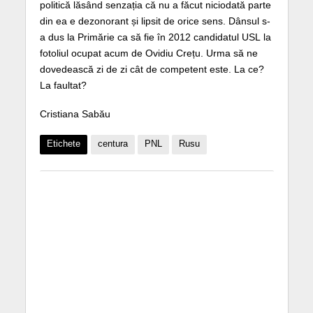
politică lăsând senzația că nu a făcut niciodată parte
din ea e dezonorant și lipsit de orice sens. Dânsul s-
a dus la Primărie ca să fie în 2012 candidatul USL la
fotoliul ocupat acum de Ovidiu Crețu. Urma să ne
dovedească zi de zi cât de competent este. La ce?
La faultat?
Cristiana Sabău
Etichete
centura
PNL
Rusu