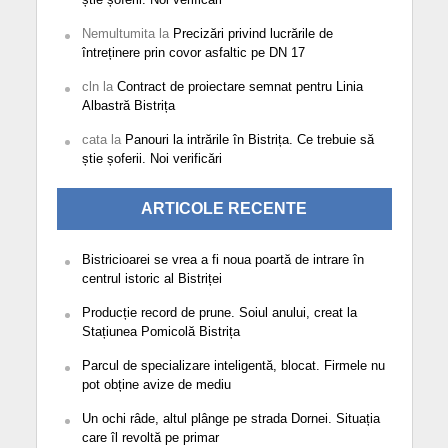
Nemultumita
la
Precizări privind lucrările de
întreținere prin covor asfaltic pe DN 17
cln
la
Contract de proiectare semnat pentru Linia
Albastră Bistrița
cata
la
Panouri la intrările în Bistrița. Ce trebuie să
știe șoferii. Noi verificări
ARTICOLE RECENTE
Bistricioarei se vrea a fi noua poartă de intrare în
centrul istoric al Bistriței
Producție record de prune. Soiul anului, creat la
Stațiunea Pomicolă Bistrița
Parcul de specializare inteligentă, blocat. Firmele nu
pot obține avize de mediu
Un ochi râde, altul plânge pe strada Dornei. Situația
care îl revoltă pe primar