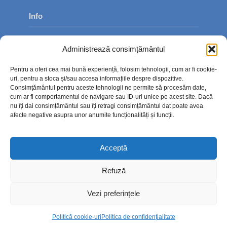
Info
Despre noi
Administrează consimțământul
Publicitate
Pentru a oferi cea mai bună experiență, folosim tehnologii, cum ar fi cookie-
Contact
uri, pentru a stoca și/sau accesa informațiile despre dispozitive.
Consimțământul pentru aceste tehnologii ne permite să procesăm date,
Politica de confidențialitate
cum ar fi comportamentul de navigare sau ID-uri unice pe acest site. Dacă
nu îți dai consimțământul sau îți retragi consimțământul dat poate avea
Politică cookie-uri (UE)
afecte negative asupra unor anumite funcționalități și funcții.
Acceptă
Refuză
Vezi preferințele
Politică cookie-uri
Politica de confidențialitate
Copyright © 2026. TimpOnline.ro