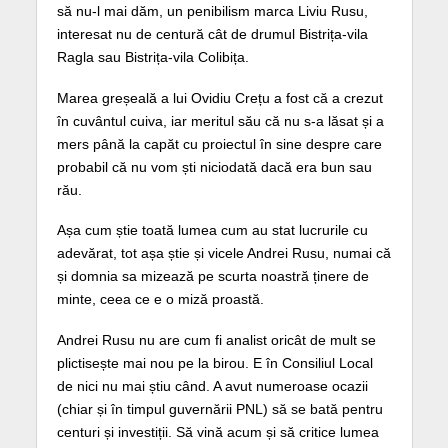
să nu-l mai dăm, un penibilism marca Liviu Rusu,
interesat nu de centură cât de drumul Bistrița-vila
Ragla sau Bistrița-vila Colibița.
Marea greșeală a lui Ovidiu Crețu a fost că a crezut
în cuvântul cuiva, iar meritul său că nu s-a lăsat și a
mers până la capăt cu proiectul în sine despre care
probabil că nu vom ști niciodată dacă era bun sau
rău.
Așa cum știe toată lumea cum au stat lucrurile cu
adevărat, tot așa știe și vicele Andrei Rusu, numai că
și domnia sa mizează pe scurta noastră ținere de
minte, ceea ce e o miză proastă.
Andrei Rusu nu are cum fi analist oricât de mult se
plictisește mai nou pe la birou. E în Consiliul Local
de nici nu mai știu când. A avut numeroase ocazii
(chiar și în timpul guvernării PNL) să se bată pentru
centuri și investiții. Să vină acum și să critice lumea