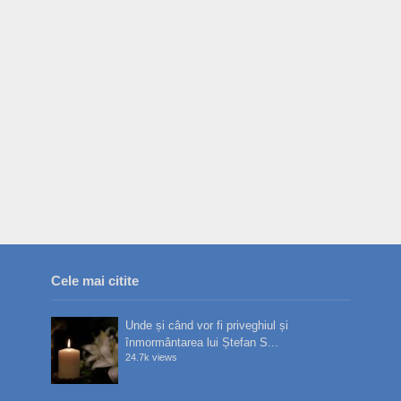
Cele mai citite
Unde și când vor fi priveghiul și
înmormântarea lui Ștefan S...
24.7k views