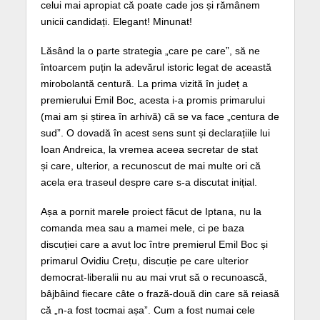
celui mai apropiat că poate cade jos și rămânem
unicii candidați. Elegant! Minunat!
Lăsând la o parte strategia „care pe care”, să ne
întoarcem puțin la adevărul istoric legat de această
mirobolantă centură. La prima vizită în județ a
premierului Emil Boc, acesta i-a promis primarului
(mai am și știrea în arhivă) că se va face „centura de
sud”. O dovadă în acest sens sunt și declarațiile lui
Ioan Andreica, la vremea aceea secretar de stat
și care, ulterior, a recunoscut de mai multe ori că
acela era traseul despre care s-a discutat inițial.
Așa a pornit marele proiect făcut de Iptana, nu la
comanda mea sau a mamei mele, ci pe baza
discuției care a avut loc între premierul Emil Boc și
primarul Ovidiu Crețu, discuție pe care ulterior
democrat-liberalii nu au mai vrut să o recunoască,
bâjbâind fiecare câte o frază-două din care să reiasă
că „n-a fost tocmai așa”. Cum a fost numai cele