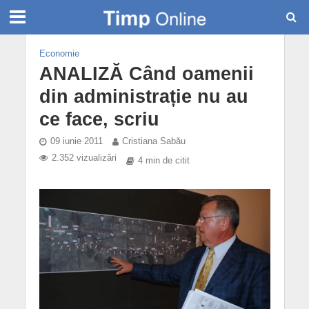
Economie
ANALIZĂ Când oamenii
din administrație nu au
ce face, scriu
09 iunie 2011
Cristiana Sabău
2.352 vizualizări
4 min de citit