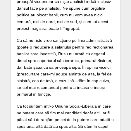
proaspăt viceprimar ca niște analiști fiindcă inclusiv
dânsul face pe analistul. Ne spune cum orgoliile
politice au blocat banii, cum nu vom avea nicio
centură, nici de nord, nici de sud, și cum tot acest
proiect magistral poate fi îngropat.
Ca să nu riște vreo sancțiune pe linie administrativă
(poate o reducere a salariului pentru redirecționarea
banilor spre investiții), Rusu nu arată cu degetul
direct spre superiorul său ierarhic, primarul Bistriței,
dar bate șaua ca să priceapă iapa. În opinia vicelui
(prescurtare care-mi aduce aminte de alta, la fel de
sinistră, cea de tov), e cazul să-i dăm în cap cuiva,
iar cel mai recomandat pentru a încasa e însuși
primarul în funcție.
Că tot suntem într-o Uniune Social-Liberală în care
ne batem care să fim mai candidați decât alții, ar fi
păcat să-i deranjăm pe cei de la putere care odată u
spus una, altă dată au spus alta. Să dăm în capul