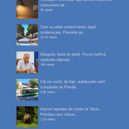
consumului de...
2k views
Cum va arăta centrul istoric după
modernizare. Planurile pri...
12.7k views
Diaspora, bună de plată. Fiscul verifică
veniturile obținute...
14k views
Cât ne costă, de fapt, autobuzele verzi
cumpărate de Primări...
2.8k views
Atacuri repetate ale urșilor la Telciu.
Primăria cere măsuri...
1.1k views