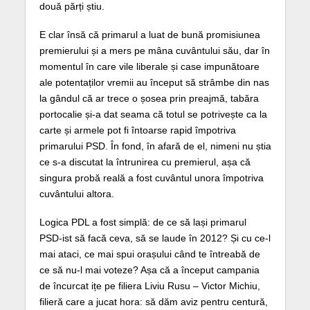
două părți știu.
E clar însă că primarul a luat de bună promisiunea
premierului și a mers pe mâna cuvântului său, dar în
momentul în care vile liberale și case impunătoare
ale potentaților vremii au început să strâmbe din nas
la gândul că ar trece o șosea prin preajmă, tabăra
portocalie și-a dat seama că totul se potrivește ca la
carte și armele pot fi întoarse rapid împotriva
primarului PSD. În fond, în afară de el, nimeni nu știa
ce s-a discutat la întrunirea cu premierul, așa că
singura probă reală a fost cuvântul unora împotriva
cuvântului altora.
Logica PDL a fost simplă: de ce să lași primarul
PSD-ist să facă ceva, să se laude în 2012? Și cu ce-l
mai ataci, ce mai spui orașului când te întreabă de
ce să nu-l mai voteze? Așa că a început campania
de încurcat ițe pe filiera Liviu Rusu – Victor Michiu,
filieră care a jucat hora: să dăm aviz pentru centură,