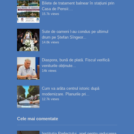
Bilete de tratament balnear în stațiuni prin
Casa de Pensii:...
15.7k views
Sute de oameni l-au condus pe ultimul
drum pe Ștefan Sîngeor...
14.8k views
Diaspora, bună de plată. Fiscul verifică
veniturile obținute...
14k views
Cum va arăta centrul istoric după
modernizare. Planurile pri...
12.7k views
Cele mai comentate
Instituția Prefectului, apel pentru reducerea