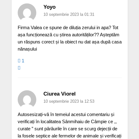
Yoyo
10 septembrie 2023 la 01:31
Firma Valea ce spune de diluția zerului in apa? Tot
așa funcționează cu știrea autorităților?? Așteptăm
un răspuns corect și la obiect nu dat așa după casa
nănașului
1
Ciurea Viorel
10 septembrie 2023 la 12:53
Autosesizați-vă în temeiul acestui comentariu și
verificați în localitatea Sânmihaiu de Câmpie ce ,,
curate ” sunt pârâurile în care se scurg dejecții de
la fosele septice ale fermelor de animale și verificați