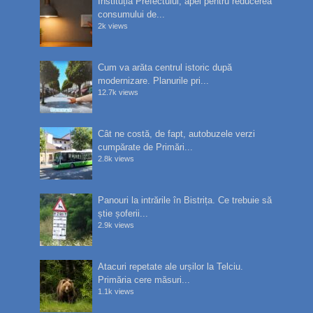
Instituția Prefectului, apel pentru reducerea
consumului de...
2k views
Cum va arăta centrul istoric după
modernizare. Planurile pri...
12.7k views
Cât ne costă, de fapt, autobuzele verzi
cumpărate de Primări...
2.8k views
Panouri la intrările în Bistrița. Ce trebuie să
știe șoferii...
2.9k views
Atacuri repetate ale urșilor la Telciu.
Primăria cere măsuri...
1.1k views