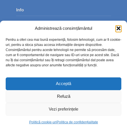
Info
Despre noi
Administrează consimțământul
Publicitate
Pentru a oferi cea mai bună experiență, folosim tehnologii, cum ar fi cookie-
Contact
uri, pentru a stoca și/sau accesa informațiile despre dispozitive.
Consimțământul pentru aceste tehnologii ne permite să procesăm date,
Politica de confidențialitate
cum ar fi comportamentul de navigare sau ID-uri unice pe acest site. Dacă
nu îți dai consimțământul sau îți retragi consimțământul dat poate avea
Politică cookie-uri (UE)
afecte negative asupra unor anumite funcționalități și funcții.
Acceptă
Refuză
Vezi preferințele
Politică cookie-uri
Politica de confidențialitate
Copyright © 2026. TimpOnline.ro