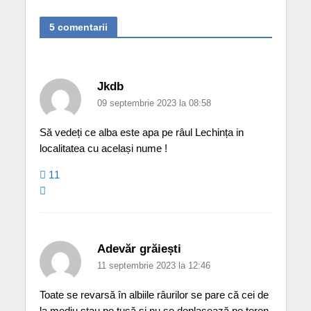
5 comentarii
Jkdb
09 septembrie 2023 la 08:58
Să vedeți ce alba este apa pe râul Lechința in
localitatea cu același nume !
11
Adevăr grăiești
11 septembrie 2023 la 12:46
Toate se revarsă în albiile râurilor se pare că cei de
la mediu stau pe tușă și nu se deplasează pe teren.