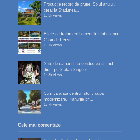
Producție record de prune. Soiul anului,
creat la Stațiunea...
18.5k views
Bilete de tratament balnear în stațiuni prin
Casa de Pensii:...
15.7k views
Sute de oameni l-au condus pe ultimul
drum pe Ștefan Sîngeor...
14.8k views
Cum va arăta centrul istoric după
modernizare. Planurile pri...
12.7k views
Cele mai comentate