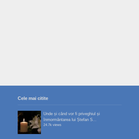
Cele mai citite
Unde și când vor fi priveghiul și
înmormântarea lui Ștefan S...
24.7k views