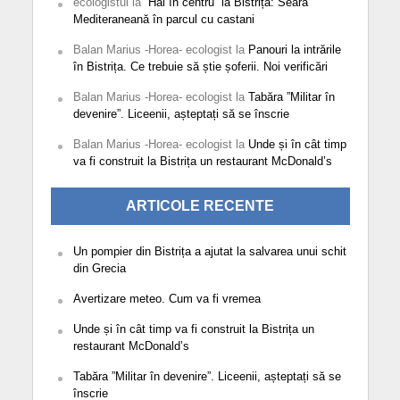
ecologistul
la
”Hai în centru” la Bistrița: Seară
Mediteraneană în parcul cu castani
Balan Marius -Horea- ecologist
la
Panouri la intrările
în Bistrița. Ce trebuie să știe șoferii. Noi verificări
Balan Marius -Horea- ecologist
la
Tabăra ”Militar în
devenire”. Liceenii, așteptați să se înscrie
Balan Marius -Horea- ecologist
la
Unde și în cât timp
va fi construit la Bistrița un restaurant McDonald’s
ARTICOLE RECENTE
Un pompier din Bistrița a ajutat la salvarea unui schit
din Grecia
Avertizare meteo. Cum va fi vremea
Unde și în cât timp va fi construit la Bistrița un
restaurant McDonald’s
Tabăra ”Militar în devenire”. Liceenii, așteptați să se
înscrie