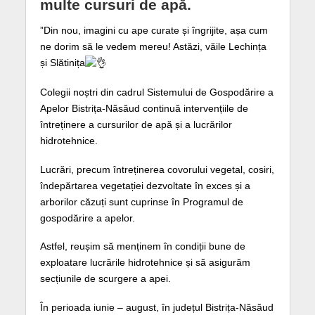
multe cursuri de apă.
”Din nou, imagini cu ape curate și îngrijite, așa cum
ne dorim să le vedem mereu! Astăzi, văile Lechința
și Slătinița
Colegii noștri din cadrul Sistemului de Gospodărire a
Apelor Bistrița-Năsăud continuă intervențiile de
întreținere a cursurilor de apă și a lucrărilor
hidrotehnice.
Lucrări, precum întreținerea covorului vegetal, cosiri,
îndepărtarea vegetației dezvoltate în exces și a
arborilor căzuți sunt cuprinse în Programul de
gospodărire a apelor.
Astfel, reușim să menținem în condiții bune de
exploatare lucrările hidrotehnice și să asigurăm
secțiunile de scurgere a apei.
În perioada iunie – august, în județul Bistrița-Năsăud