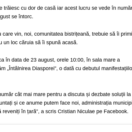
te trăiesc cu dor de casă iar acest lucru se vede în numă
gust se întorc.
 care vin, noi, comunitatea bistrițeană, trebuie să îi pri
u un loc căruia să îi spună acasă.
a în data de 23 august, orele 10:00, în sala mare a
ăm „Întâlnirea Diasporei”, o dată cu debutul manifestațiil
 număr cât mai mare pentru a discuta și dezbate soluții la
ntați și ce anume putem face noi, administrația municipi
eveniți în țară”, a scris Cristian Niculae pe Facebook.