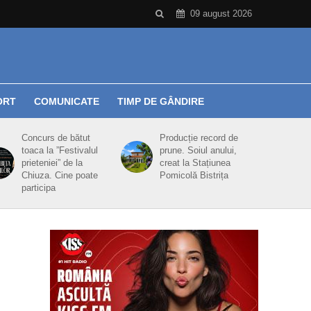
09 august 2026
ORT
COMUNICATE
TIMP DE GÂNDIRE
Concurs de bătut
Producție record de
toaca la ”Festivalul
prune. Soiul anului,
prieteniei” de la
creat la Stațiunea
Chiuza. Cine poate
Pomicolă Bistrița
participa