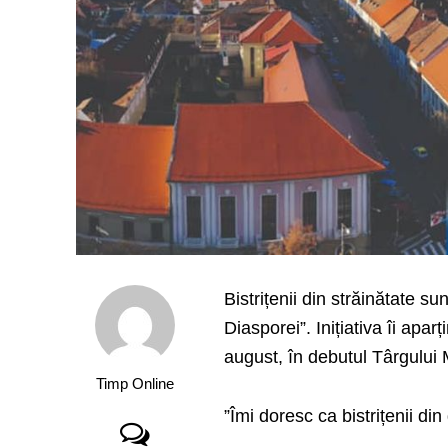
Bistrițenii din străinătate sun
Diasporei”. Inițiativa îi apa
august, în debutul Târgului M
Timp Online
”Îmi doresc ca bistrițenii di