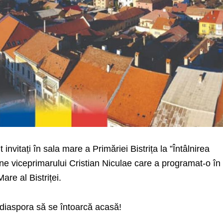
t invitați în sala mare a Primăriei Bistrița la ”Întâlnirea
rține viceprimarului Cristian Niculae care a programat-o în
are al Bistriței.
n diaspora să se întoarcă acasă!