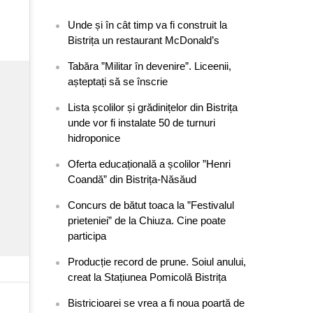
Unde și în cât timp va fi construit la
Bistrița un restaurant McDonald’s
Tabăra ”Militar în devenire”. Liceenii,
așteptați să se înscrie
Lista școlilor și grădinițelor din Bistrița
unde vor fi instalate 50 de turnuri
hidroponice
Oferta educațională a școlilor ”Henri
Coandă” din Bistrița-Năsăud
Concurs de bătut toaca la ”Festivalul
prieteniei” de la Chiuza. Cine poate
participa
Producție record de prune. Soiul anului,
creat la Stațiunea Pomicolă Bistrița
Bistricioarei se vrea a fi noua poartă de