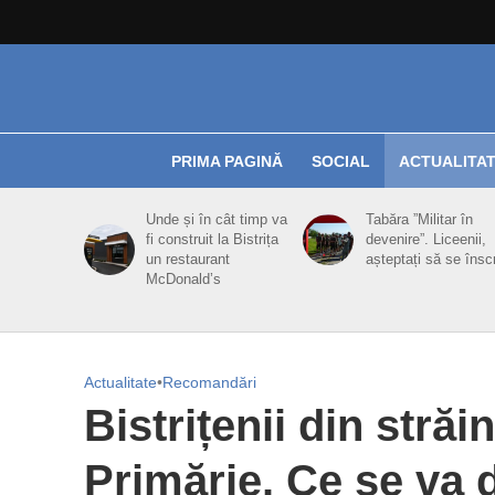
PRIMA PAGINĂ
SOCIAL
ACTUALITA
Unde și în cât timp va
Tabăra ”Militar în
fi construit la Bistrița
devenire”. Liceenii,
un restaurant
așteptați să se însc
McDonald’s
Actualitate
•
Recomandări
Bistrițenii din străin
Primărie. Ce se va d