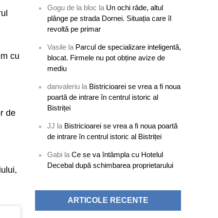
Gogu de la bloc
la
Un ochi râde, altul
rul
plânge pe strada Dornei. Situația care îl
revoltă pe primar
Vasile
la
Parcul de specializare inteligentă,
mim cu
blocat. Firmele nu pot obține avize de
mediu
danvaleriu
la
Bistricioarei se vrea a fi noua
poartă de intrare în centrul istoric al
Bistriței
or de
JJ
la
Bistricioarei se vrea a fi noua poartă
de intrare în centrul istoric al Bistriței
Gabi
la
Ce se va întâmpla cu Hotelul
Decebal după schimbarea proprietarului
ului,
ARTICOLE RECENTE