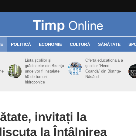
TE
POLITICĂ
ECONOMIE
CULTURĂ
SĂNĂTATE
SP
Lista școlilor și
Oferta educațională a
grădinițelor din Bistrița
școlilor ”Henri
rie
unde vor fi instalate
Coandă” din Bistrița-
50 de turnuri
Năsăud
hidroponice
ătate, invitați la
iscuta la Întâlnirea