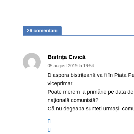
26 comentarii
Bistrița Civică
05 august 2019 la 19:54
Diaspora bistrițeană va fi în Piața P
viceprimar.
Poate merem la primărie pe data de 2
națională comunistă?
Că nu degeaba sunteți urmașii comun