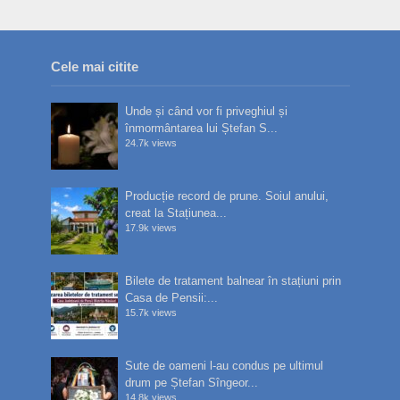
Cele mai citite
Unde și când vor fi priveghiul și
înmormântarea lui Ștefan S...
24.7k views
Producție record de prune. Soiul anului,
creat la Stațiunea...
17.9k views
Bilete de tratament balnear în stațiuni prin
Casa de Pensii:...
15.7k views
Sute de oameni l-au condus pe ultimul
drum pe Ștefan Sîngeor...
14.8k views