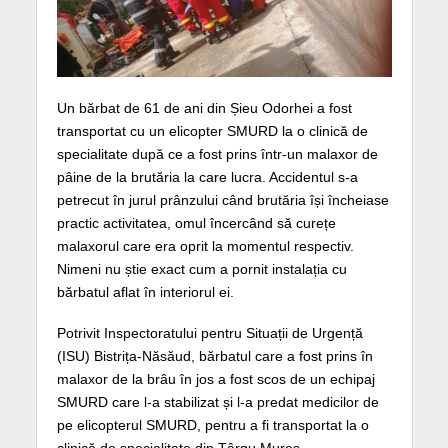
Un bărbat de 61 de ani din Șieu Odorhei a fost
transportat cu un elicopter SMURD la o clinică de
specialitate după ce a fost prins într-un malaxor de
pâine de la brutăria la care lucra. Accidentul s-a
petrecut în jurul prânzului când brutăria își încheiase
practic activitatea, omul încercând să curețe
malaxorul care era oprit la momentul respectiv.
Nimeni nu știe exact cum a pornit instalația cu
bărbatul aflat în interiorul ei.
Potrivit Inspectoratului pentru Situații de Urgență
(ISU) Bistrița-Năsăud, bărbatul care a fost prins în
malaxor de la brâu în jos a fost scos de un echipaj
SMURD care l-a stabilizat și l-a predat medicilor de
pe elicopterul SMURD, pentru a fi transportat la o