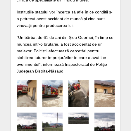
clinică de specialitate din Târgu Mureș.
Instituțiile statului vor încerca să afle în ce condiții s-
a petrecut acest accident de muncă și cine sunt
vinovații pentru producerea lui.
”Un bărbat de 61 de ani din Șieu Odorhei, în timp ce
muncea într-o brutărie, a fost accidentat de un
malaxor. Polițiștii efectuează cercetări pentru
stabilirea tuturor împrejurărilor în care a avut loc
evenimentul”, informează Inspectoratul de Poliție
Județean Bistrița-Năsăud.