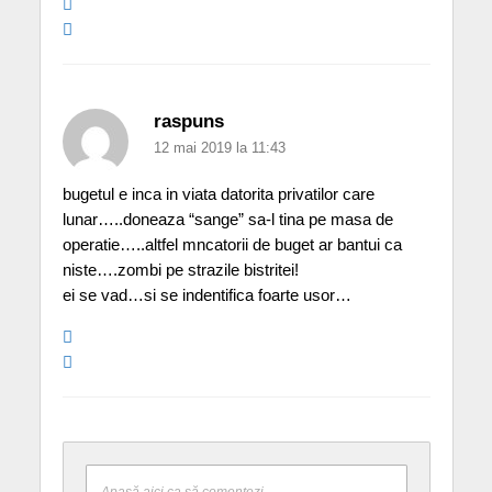
raspuns
12 mai 2019 la 11:43
bugetul e inca in viata datorita privatilor care
lunar…..doneaza “sange” sa-l tina pe masa de
operatie…..altfel mncatorii de buget ar bantui ca
niste….zombi pe strazile bistritei!
ei se vad…si se indentifica foarte usor…
Apasă aici ca să comentezi