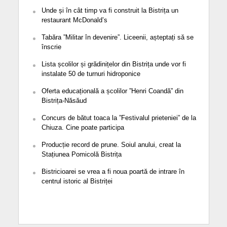
Unde și în cât timp va fi construit la Bistrița un
restaurant McDonald’s
Tabăra ”Militar în devenire”. Liceenii, așteptați să se
înscrie
Lista școlilor și grădinițelor din Bistrița unde vor fi
instalate 50 de turnuri hidroponice
Oferta educațională a școlilor ”Henri Coandă” din
Bistrița-Năsăud
Concurs de bătut toaca la ”Festivalul prieteniei” de la
Chiuza. Cine poate participa
Producție record de prune. Soiul anului, creat la
Stațiunea Pomicolă Bistrița
Bistricioarei se vrea a fi noua poartă de intrare în
centrul istoric al Bistriței