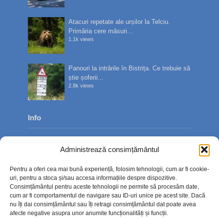
Atacuri repetate ale urșilor la Telciu.
Primăria cere măsuri...
1.1k views
Panouri la intrările în Bistrița. Ce trebuie să
știe șoferii...
2.8k views
Info
Despre noi
Administrează consimțământul
Publicitate
Pentru a oferi cea mai bună experiență, folosim tehnologii, cum ar fi cookie-
Contact
uri, pentru a stoca și/sau accesa informațiile despre dispozitive.
Consimțământul pentru aceste tehnologii ne permite să procesăm date,
Politica de confidențialitate
cum ar fi comportamentul de navigare sau ID-uri unice pe acest site. Dacă
nu îți dai consimțământul sau îți retragi consimțământul dat poate avea
Politică cookie-uri (UE)
afecte negative asupra unor anumite funcționalități și funcții.