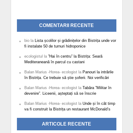
COMENTARII RECENTE
bio
la
Lista școlilor și grădinițelor din Bistrița unde vor
fi instalate 50 de turnuri hidroponice
ecologistul
la
”Hai în centru” la Bistrița: Seară
Mediteraneană în parcul cu castani
Balan Marius -Horea- ecologist
la
Panouri la intrările
în Bistrița. Ce trebuie să știe șoferii. Noi verificări
Balan Marius -Horea- ecologist
la
Tabăra ”Militar în
devenire”. Liceenii, așteptați să se înscrie
Balan Marius -Horea- ecologist
la
Unde și în cât timp
va fi construit la Bistrița un restaurant McDonald’s
ARTICOLE RECENTE