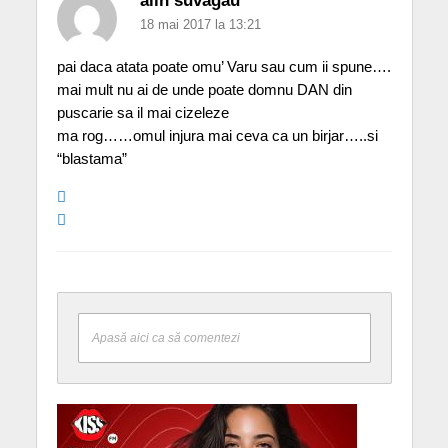
alin suvagau
18 mai 2017 la 13:21
pai daca atata poate omu’ Varu sau cum ii spune….
mai mult nu ai de unde poate domnu DAN din
puscarie sa il mai cizeleze
ma rog……omul injura mai ceva ca un birjar…..si
“blastama”
Apasă aici ca să comentezi