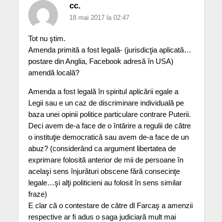
cc.
18 mai 2017 la 02:47
Tot nu ştim.
Amenda primită a fost legală- (jurisdicţia aplicată…
postare din Anglia, Facebook adresă în USA)
amendă locală?
Amenda a fost legală în spiritul aplicării egale a
Legii sau e un caz de discriminare individuală pe
baza unei opinii politice particulare contrare Puterii.
Deci avem de-a face de o întărire a regulii de către
o instituţie democratică sau avem de-a face de un
abuz? (considerând ca argument libertatea de
exprimare folosită anterior de mii de persoane în
acelaşi sens înjurături obscene fără consecinţe
legale…şi alţi politicieni au folosit în sens similar
fraze)
E clar că o contestare de către dl Farcaş a amenzii
respective ar fi adus o saga judiciară mult mai