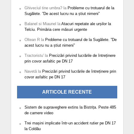
Ghiveciul tine umbra?
la
Probleme cu trotuarul de la
Sugălete. ”De acest lucru nu a știut nimeni”
Balanel si Miaunel
la
Atacuri repetate ale urșilor la
Telciu. Primăria cere măsuri urgente
Oltean R
la
Probleme cu trotuarul de la Sugălete. ”De
acest lucru nu a știut nimeni”
Tractoristu'
la
Precizări privind lucrările de întreținere
prin covor asfaltic pe DN 17
Navetă
la
Precizări privind lucrările de întreținere prin
covor asfaltic pe DN 17
ARTICOLE RECENTE
Sistem de supraveghere extins la Bistrița. Peste 485
de camere video
Trei mașini implicate într-un accident rutier pe DN 17
la Coldău