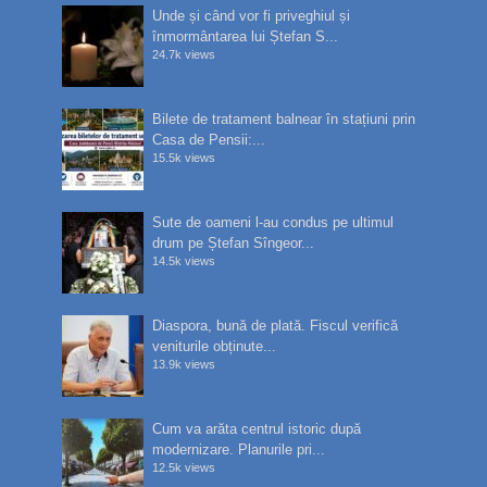
Unde și când vor fi priveghiul și
înmormântarea lui Ștefan S...
24.7k views
Bilete de tratament balnear în stațiuni prin
Casa de Pensii:...
15.5k views
Sute de oameni l-au condus pe ultimul
drum pe Ștefan Sîngeor...
14.5k views
Diaspora, bună de plată. Fiscul verifică
veniturile obținute...
13.9k views
Cum va arăta centrul istoric după
modernizare. Planurile pri...
12.5k views