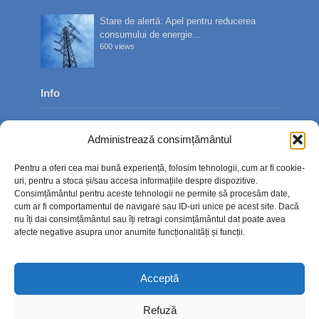
Stare de alertă: Apel pentru reducerea
consumului de energie...
600 views
Info
Despre noi
Administrează consimțământul
Publicitate
Pentru a oferi cea mai bună experiență, folosim tehnologii, cum ar fi cookie-
Contact
uri, pentru a stoca și/sau accesa informațiile despre dispozitive.
Consimțământul pentru aceste tehnologii ne permite să procesăm date,
Politica de confidențialitate
cum ar fi comportamentul de navigare sau ID-uri unice pe acest site. Dacă
nu îți dai consimțământul sau îți retragi consimțământul dat poate avea
Politică cookie-uri (UE)
afecte negative asupra unor anumite funcționalități și funcții.
Acceptă
Refuză