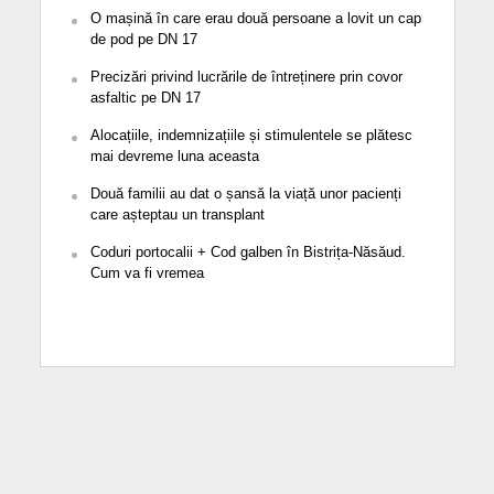
O mașină în care erau două persoane a lovit un cap
de pod pe DN 17
Precizări privind lucrările de întreținere prin covor
asfaltic pe DN 17
Alocațiile, indemnizațiile și stimulentele se plătesc
mai devreme luna aceasta
Două familii au dat o șansă la viață unor pacienți
care așteptau un transplant
Coduri portocalii + Cod galben în Bistrița-Năsăud.
Cum va fi vremea