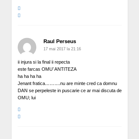
Raul Perseus
17 mai 2017 la 21:16
ii injura si la final ii repecta
este farcas OMU’ ANTITEZA
ha ha ha ha
Jenant fratica……….nu are minte cred ca domnu
DAN se perpeleste in puscarie ce ar mai discuta de
OMU; lui