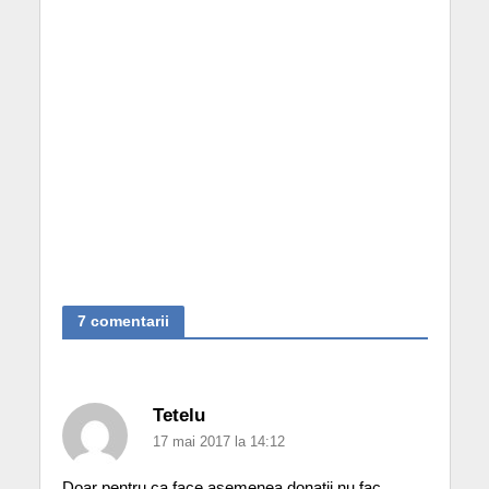
7 comentarii
Tetelu
17 mai 2017 la 14:12
Doar pentru ca face asemenea donații nu fac….