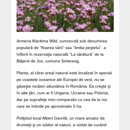
Armeria Maritima Wild, cunoscută sub denumirea
populară de “floarea sării” sau “limba peştelui”, a
înflorit în rezervaţia naturală “La sărătură” de la
Blăjenii de Jos, comuna Șintereag.
Planta, al cărei areal natural este localizat în special
pe coastele oceanice ale Europei de vest, nu se
găseşte nicăieri altundeva în România. Ea creşte şi
în alte ţări, cum ar fi Ungaria, Ucraina sau Polonia,
dar pe suprafeţe mici comparativ cu cea de la noi
care se întinde pe aproximativ 5 ha.
Poliţistul local Albert Gavrilă, un mare amator de
drumeţii şi un iubitor al naturii, a vizitat de curând