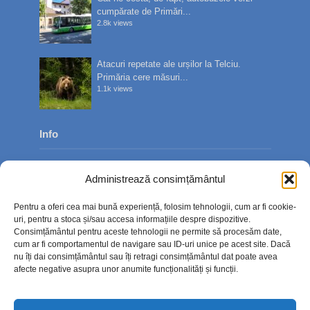
cumpărate de Primări...
2.8k views
Atacuri repetate ale urșilor la Telciu.
Primăria cere măsuri...
1.1k views
Info
Despre noi
Administrează consimțământul
Publicitate
Pentru a oferi cea mai bună experiență, folosim tehnologii, cum ar fi cookie-
Contact
uri, pentru a stoca și/sau accesa informațiile despre dispozitive.
Consimțământul pentru aceste tehnologii ne permite să procesăm date,
Politica de confidențialitate
cum ar fi comportamentul de navigare sau ID-uri unice pe acest site. Dacă
nu îți dai consimțământul sau îți retragi consimțământul dat poate avea
Politică cookie-uri (UE)
afecte negative asupra unor anumite funcționalități și funcții.