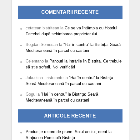
COMENTARII RECENTE
cetatean bistritean
la
Ce se va întâmpla cu Hotelul
Decebal după schimbarea proprietarului
Bogdan Somesan
la
”Hai în centru” la Bistrița: Seară
Mediteraneană în parcul cu castani
Celentano
la
Panouri la intrările în Bistrița. Ce trebuie
să știe șoferii. Noi verificări
Jakuelina - ristorante
la
”Hai în centru” la Bistrița:
Seară Mediteraneană în parcul cu castani
Gogu
la
”Hai în centru” la Bistrița: Seară
Mediteraneană în parcul cu castani
ARTICOLE RECENTE
Producție record de prune. Soiul anului, creat la
Stațiunea Pomicolă Bistrița