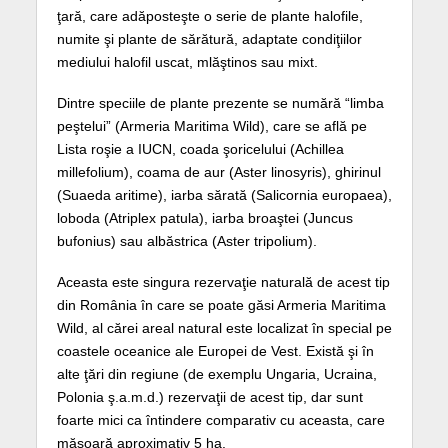
ţară, care adăposteşte o serie de plante halofile,
numite şi plante de sărătură, adaptate condiţiilor
mediului halofil uscat, mlăştinos sau mixt.
Dintre speciile de plante prezente se numără “limba
peştelui” (Armeria Maritima Wild), care se află pe
Lista roşie a IUCN, coada şoricelului (Achillea
millefolium), coama de aur (Aster linosyris), ghirinul
(Suaeda aritime), iarba sărată (Salicornia europaea),
loboda (Atriplex patula), iarba broaştei (Juncus
bufonius) sau albăstrica (Aster tripolium).
Aceasta este singura rezervaţie naturală de acest tip
din România în care se poate găsi Armeria Maritima
Wild, al cărei areal natural este localizat în special pe
coastele oceanice ale Europei de Vest. Există şi în
alte ţări din regiune (de exemplu Ungaria, Ucraina,
Polonia ş.a.m.d.) rezervaţii de acest tip, dar sunt
foarte mici ca întindere comparativ cu aceasta, care
măsoară aproximativ 5 ha.