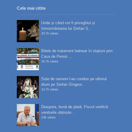
Cele mai citite
Unde și când vor fi priveghiul și
înmormântarea lui Ștefan S...
24.7k views
Bilete de tratament balnear în stațiuni prin
Casa de Pensii:...
15.7k views
Sute de oameni l-au condus pe ultimul
drum pe Ștefan Sîngeor...
14.7k views
Diaspora, bună de plată. Fiscul verifică
veniturile obținute...
14k views