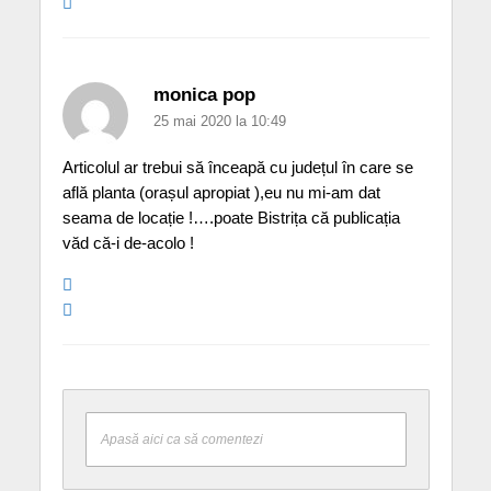
monica pop
25 mai 2020 la 10:49
Articolul ar trebui să înceapă cu județul în care se
află planta (orașul apropiat ),eu nu mi-am dat
seama de locație !….poate Bistrița că publicația
văd că-i de-acolo !
Apasă aici ca să comentezi