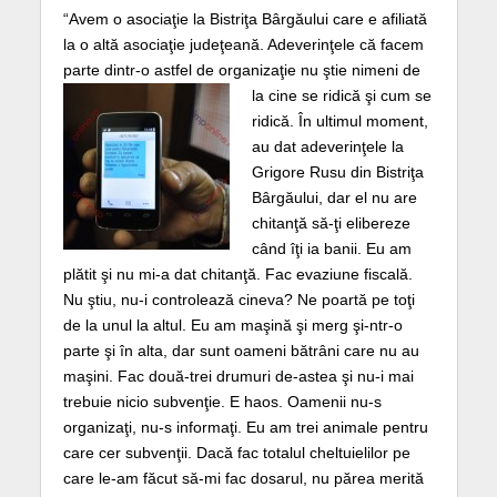
“Avem o asociaţie la Bistriţa Bârgăului care e afiliată
la o altă asociaţie judeţeană. Adeverinţele că facem
parte dintr-o astfel de organizaţie nu
ştie nimeni de
la cine se ridică şi cum se
ridică. În ultimul moment,
au dat adeverinţele la
Grigore Rusu din Bistriţa
Bârgăului, dar el nu are
chitanţă să-ţi elibereze
când îţi ia banii. Eu am
plătit şi nu mi-a dat chitanţă. Fac evaziune fiscală.
Nu ştiu, nu-i controlează cineva? Ne poartă pe toţi
de la unul la altul. Eu am maşină şi merg şi-ntr-o
parte şi în alta, dar sunt oameni bătrâni care nu au
maşini. Fac două-trei drumuri de-astea şi nu-i mai
trebuie nicio subvenţie. E haos. Oamenii nu-s
organizaţi, nu-s informaţi. Eu am trei animale pentru
care cer subvenţii. Dacă fac totalul cheltuielilor pe
care le-am făcut să-mi fac dosarul, nu părea merită