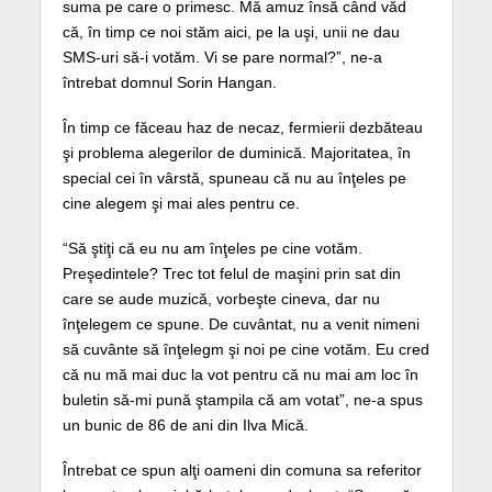
suma pe care o primesc. Mă amuz însă când văd
că, în timp ce noi stăm aici, pe la uşi, unii ne dau
SMS-uri să-i votăm. Vi se pare normal?”, ne-a
întrebat domnul Sorin Hangan.
În timp ce făceau haz de necaz, fermierii dezbăteau
şi problema alegerilor de duminică. Majoritatea, în
special cei în vârstă, spuneau că nu au înţeles pe
cine alegem şi mai ales pentru ce.
“Să ştiţi că eu nu am înţeles pe cine votăm.
Preşedintele? Trec tot felul de maşini prin sat din
care se aude muzică, vorbeşte cineva, dar nu
înţelegem ce spune. De cuvântat, nu a venit nimeni
să cuvânte să înţelegm şi noi pe cine votăm. Eu cred
că nu mă mai duc la vot pentru că nu mai am loc în
buletin să-mi pună ştampila că am votat”, ne-a spus
un bunic de 86 de ani din Ilva Mică.
Întrebat ce spun alţi oameni din comuna sa referitor