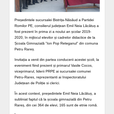
Președintele sucursalei Bistrița-Năsăud a Partidei
Romilor PE, consilierul județean Emil Neia Lăcătuș a
fost prezent în prima zi a noului an școlar 2019-
2020, în mijlocul elevilor și cadrelor didactice de la
Școala Gimnazială ”Ion Pop Reteganul” din comuna
Petru Rareș.
Invitația a venit din partea conducerii acestei școli, la
eveniment fiind prezent și primarul Vasile Cocos,
viceprimarul, liderii PRPE ai sucursalei comunei
Petru-Rares, reprezentanti ai Inspectoratului
Județean de Poliție si clerici.
În acest context, președintele Emil Neia Lăcătuș, a
subliniat faptul că la școala gimnazială din Petru
Rareș, din cei 364 de elevi, 165 sunt de etnie romă.