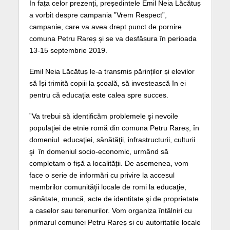
În fața celor prezenți, președintele Emil Neia Lăcătuș
a vorbit despre campania ”Vrem Respect”,
campanie, care va avea drept punct de pornire
comuna Petru Rareș și se va desfășura în perioada
13-15 septembrie 2019.
Emil Neia Lăcătuș le-a transmis părinților și elevilor
să își trimită copiii la școală, să investească în ei
pentru că educația este calea spre succes.
”Va trebui să identificăm problemele şi nevoile
populaţiei de etnie romă din comuna Petru Rareș, în
domeniul educaţiei, sănătăţii, infrastructurii, culturii
şi în domeniul socio-economic, urmând să
completam o fișă a localității. De asemenea, vom
face o serie de informări cu privire la accesul
membrilor comunităţii locale de romi la educaţie,
sănătate, muncă, acte de identitate şi de proprietate
a caselor sau terenurilor. Vom organiza întâlniri cu
primarul comunei Petru Rareș si cu autoritatile locale