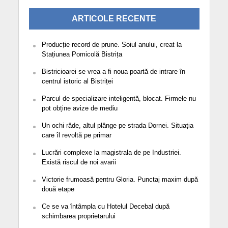
ARTICOLE RECENTE
Producție record de prune. Soiul anului, creat la
Stațiunea Pomicolă Bistrița
Bistricioarei se vrea a fi noua poartă de intrare în
centrul istoric al Bistriței
Parcul de specializare inteligentă, blocat. Firmele nu
pot obține avize de mediu
Un ochi râde, altul plânge pe strada Dornei. Situația
care îl revoltă pe primar
Lucrări complexe la magistrala de pe Industriei.
Există riscul de noi avarii
Victorie frumoasă pentru Gloria. Punctaj maxim după
două etape
Ce se va întâmpla cu Hotelul Decebal după
schimbarea proprietarului