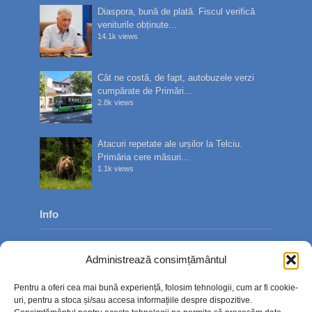
Diaspora, bună de plată. Fiscul verifică
veniturile obținute...
14.1k views
Cât ne costă, de fapt, autobuzele verzi
cumpărate de Primări...
2.8k views
Atacuri repetate ale urșilor la Telciu.
Primăria cere măsuri...
1.1k views
Info
Despre noi
Administrează consimțământul
Publicitate
Pentru a oferi cea mai bună experiență, folosim tehnologii, cum ar fi cookie-
Contact
uri, pentru a stoca și/sau accesa informațiile despre dispozitive.