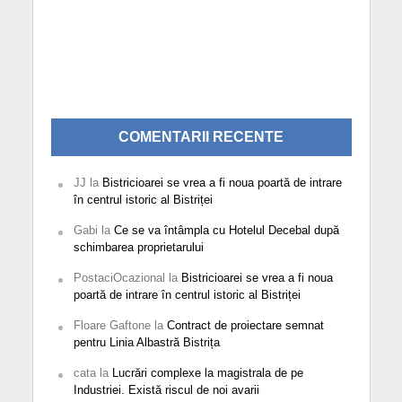
COMENTARII RECENTE
JJ
la
Bistricioarei se vrea a fi noua poartă de intrare
în centrul istoric al Bistriței
Gabi
la
Ce se va întâmpla cu Hotelul Decebal după
schimbarea proprietarului
PostaciOcazional
la
Bistricioarei se vrea a fi noua
poartă de intrare în centrul istoric al Bistriței
Floare Gaftone
la
Contract de proiectare semnat
pentru Linia Albastră Bistrița
cata
la
Lucrări complexe la magistrala de pe
Industriei. Există riscul de noi avarii