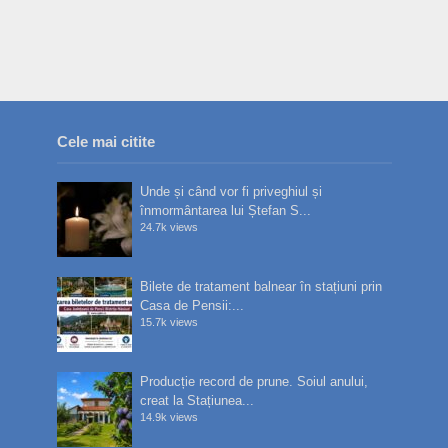
Cele mai citite
Unde și când vor fi priveghiul și
înmormântarea lui Ștefan S...
24.7k views
Bilete de tratament balnear în stațiuni prin
Casa de Pensii:...
15.7k views
Producție record de prune. Soiul anului,
creat la Stațiunea...
14.9k views