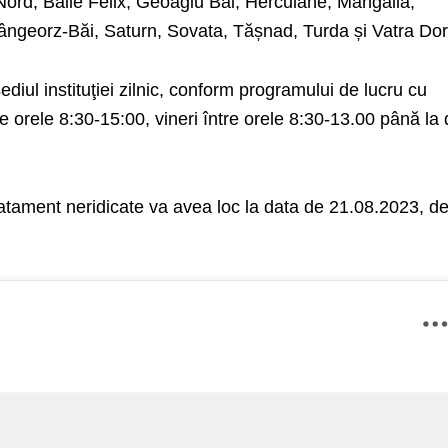
Nord, Băile Felix, Geoagiu Băi, Herculane, Mangalia,
georz-Băi, Saturn, Sovata, Tășnad, Turda și Vatra Dor
ediul instituţiei zilnic, conform programului de lucru cu
tre orele 8:30-15:00, vineri între orele 8:30-13.00 până la
tratament neridicate va avea loc la data de 21.08.2023, de