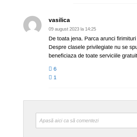
vasilica
09 august 2023 la 14:25
De toata jena. Parca arunci firimitu
Despre clasele privilegiate nu se spu
beneficiaza de toate serviciile gratui
6
1
Apasă aici ca să comentezi