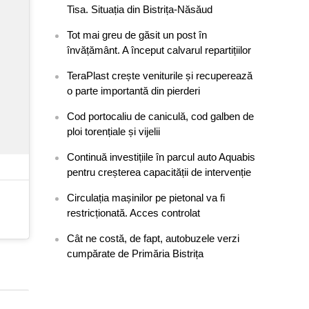
Tisa. Situația din Bistrița-Năsăud
Tot mai greu de găsit un post în
învățământ. A început calvarul repartițiilor
TeraPlast crește veniturile și recuperează
o parte importantă din pierderi
Cod portocaliu de caniculă, cod galben de
ploi torențiale și vijelii
Continuă investițiile în parcul auto Aquabis
pentru creșterea capacității de intervenție
Circulația mașinilor pe pietonal va fi
restricționată. Acces controlat
Cât ne costă, de fapt, autobuzele verzi
cumpărate de Primăria Bistrița