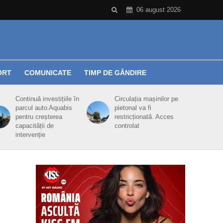
06 august 2026
ORT
COMUNICATE
TIMP DE GÂNDIRE
Continuă investițiile în
Circulația mașinilor pe
parcul auto Aquabis
pietonal va fi
pentru creșterea
restricționată. Acces
capacității de
controlat
intervenție