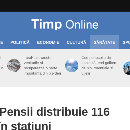
TE
POLITICĂ
ECONOMIE
CULTURĂ
SĂNĂTATE
SP
t
TeraPlast crește
Cod portocaliu de
veniturile și
caniculă, cod galben
ut
recuperează o parte
de ploi torențiale și
importantă din pierderi
vijelii
ensii distribuie 116
n stațiuni