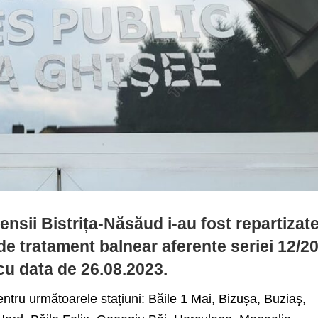
nsii Bistrița-Năsăud i-au fost repartizat
de tratament balnear aferente seriei 12/2
cu data de 26.08.2023.
entru următoarele stațiuni: Băile 1 Mai, Bizușa, Buziaş,