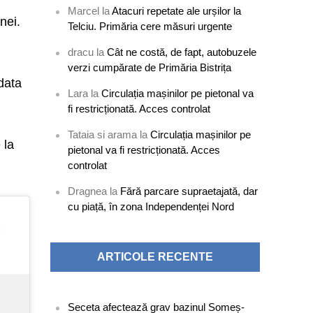
Marcel
la
Atacuri repetate ale urșilor la
nei.
Telciu. Primăria cere măsuri urgente
dracu
la
Cât ne costă, de fapt, autobuzele
verzi cumpărate de Primăria Bistrița
 data
Lara
la
Circulația mașinilor pe pietonal va
fi restricționată. Acces controlat
Tataia si arama
la
Circulația mașinilor pe
 la
pietonal va fi restricționată. Acces
controlat
Dragnea
la
Fără parcare supraetajată, dar
cu piață, în zona Independenței Nord
ARTICOLE RECENTE
Seceta afectează grav bazinul Someș-