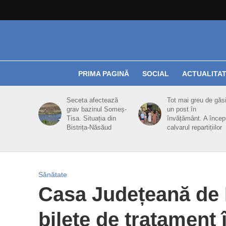
PRIMA PAGINĂ
SOCIAL
ACTUALITA
Seceta afectează
Tot mai greu de găsi
grav bazinul Someș-
un post în
Tisa. Situația din
învățământ. A încep
Bistrița-Năsăud
calvarul repartițiilor
Sănătate
Casa Județeană de P
bilete de tratament î