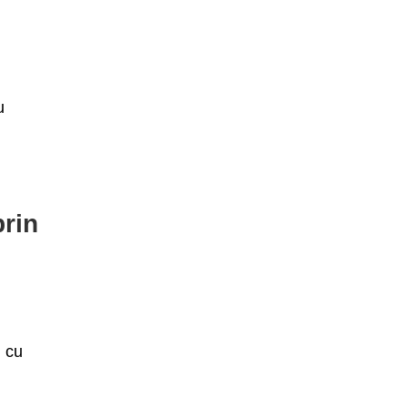
u
prin
, cu