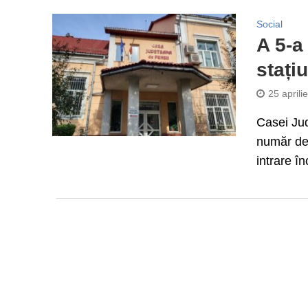
Social
A 5-a
stați
25 aprili
Casei Jud
număr de 
intrare î