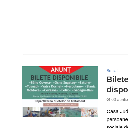
Social
Bilet
dispo
03 aprili
Casa Jude
persoanel
sociale de