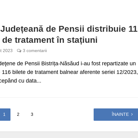
Județeană de Pensii distribuie 1
e de tratament în stațiuni
t 2023
3 comentarii
eţene de Pensii Bistrița-Năsăud i-au fost repartizate un
116 bilete de tratament balnear aferente seriei 12/2023,
ncepând cu data...
1
2
3
ÎNAINTE