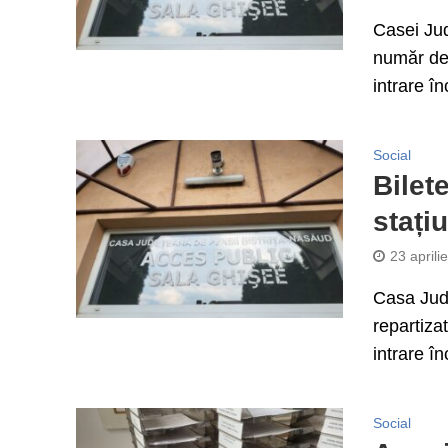
Casei Jud
număr de 
intrare î
Social
Bilet
stați
23 aprili
Casa Jude
repartiza
intrare î
Social