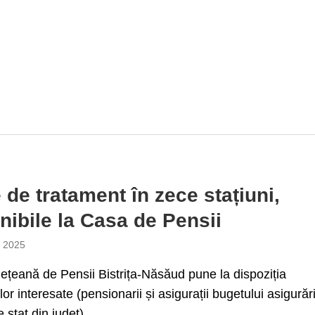
e de tratament în zece stațiuni,
nibile la Casa de Pensii
e 2025
țeană de Pensii Bistrița-Năsăud pune la dispoziția
or interesate (pensionarii și asigurații bugetului asigurări
 stat din județ)...