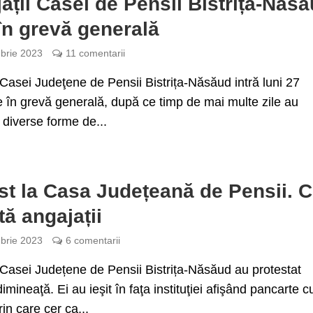
ații Casei de Pensii Bistrița-Năs
 în grevă generală
brie 2023
11 comentarii
 Casei Judeţene de Pensii Bistrița-Năsăud intră luni 27
 în grevă generală, după ce timp de mai multe zile au
 diverse forme de...
st la Casa Județeană de Pensii. 
tă angajații
brie 2023
6 comentarii
 Casei Județene de Pensii Bistrița-Năsăud au protestat
imineaţă. Ei au ieşit în faţa instituţiei afişând pancarte c
in care cer ca...