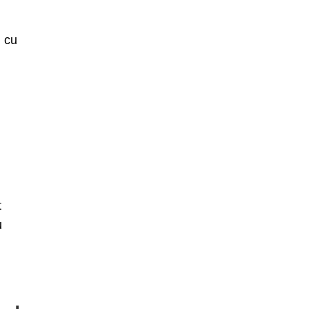
, cu
t
u