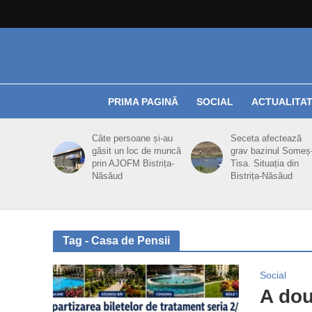
PRIMA PAGINĂ
SOCIAL
ACTUALITA
Câte persoane și-au
Seceta afectează
găsit un loc de muncă
grav bazinul Someș
prin AJOFM Bistrița-
Tisa. Situația din
Năsăud
Bistrița-Năsăud
Tag - Casa de Pensii
Social
A dou