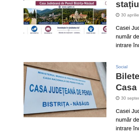
stați
30 aprili
Casei Jud
număr de 
intrare î
Social
Bilet
Casa 
30 septe
Casei Jud
număr de 
intrare î