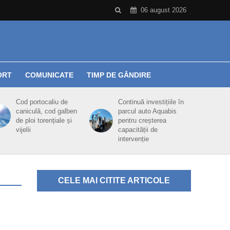
06 august 2026
ORT
COMUNICATE
TIMP DE GÂNDIRE
Cod portocaliu de
Continuă investițiile în
caniculă, cod galben
parcul auto Aquabis
de ploi torențiale și
pentru creșterea
vijelii
capacității de
intervenție
CELE MAI CITITE ARTICOLE