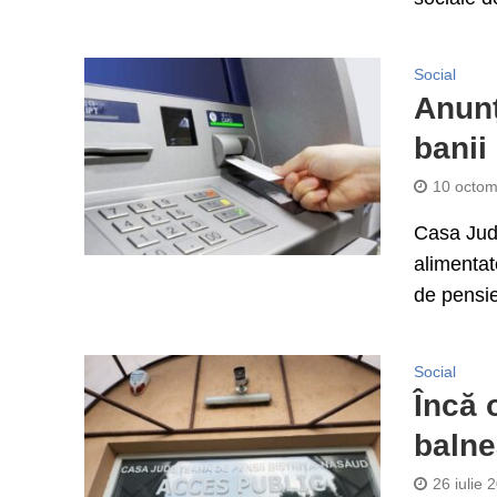
Social
Anunț
banii
10 octom
Casa Jude
alimentat
de pensie
Social
Încă 
balne
26 iulie 