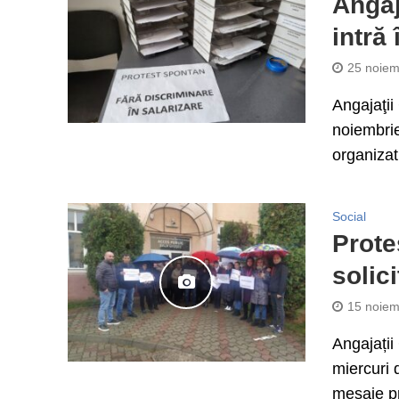
Angaj
intră
25 noiem
Angajaţii
noiembrie
organizat
Social
Prote
solici
15 noiem
Angajații
miercuri d
mesaje pr