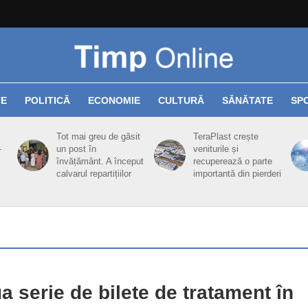
TE
POLITICĂ
ECONOMIE
CULTURĂ
SĂNĂTATE
SP
Tot mai greu de găsit
TeraPlast crește
-
un post în
veniturile și
învățământ. A început
recuperează o parte
calvarul repartițiilor
importantă din pierderi
a serie de bilete de tratament în