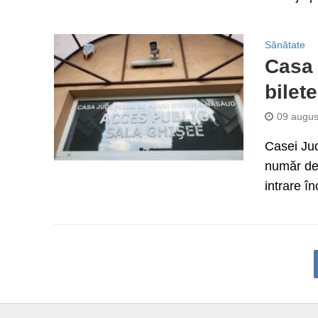
Sănătate
Casa 
bilet
09 augus
Casei Jud
număr de 
intrare î