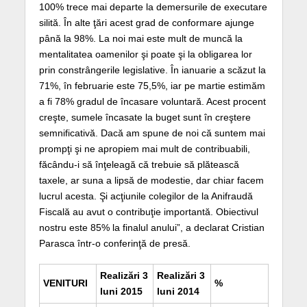
100% trece mai departe la demersurile de executare
silită. În alte ţări acest grad de conformare ajunge
până la 98%. La noi mai este mult de muncă la
mentalitatea oamenilor şi poate şi la obligarea lor
prin constrângerile legislative. În ianuarie a scăzut la
71%, în februarie este 75,5%, iar pe martie estimăm
a fi 78% gradul de încasare voluntară. Acest procent
creşte, sumele încasate la buget sunt în creştere
semnificativă. Dacă am spune de noi că suntem mai
prompţi şi ne apropiem mai mult de contribuabili,
făcându-i să înţeleagă că trebuie să plătească
taxele, ar suna a lipsă de modestie, dar chiar facem
lucrul acesta. Şi acţiunile colegilor de la Anifraudă
Fiscală au avut o contribuţie importantă. Obiectivul
nostru este 85% la finalul anului”, a declarat Cristian
Parasca într-o conferinţă de presă.
Realizări
3
Realizări
3
VENITURI
%
luni 2015
luni 2014