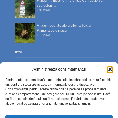
Panouri la intrările în Bistrița. Ce trebuie să
știe șoferii...
2.9k views
Atacuri repetate ale urșilor la Telciu.
Primăria cere măsuri...
1.1k views
Info
Despre noi
Administrează consimțământul
Publicitate
Pentru a oferi cea mai bună experiență, folosim tehnologii, cum ar fi cookie-
Contact
uri, pentru a stoca și/sau accesa informațiile despre dispozitive.
Consimțământul pentru aceste tehnologii ne permite să procesăm date,
Politica de confidențialitate
cum ar fi comportamentul de navigare sau ID-uri unice pe acest site. Dacă
nu îți dai consimțământul sau îți retragi consimțământul dat poate avea
Politică cookie-uri (UE)
afecte negative asupra unor anumite funcționalități și funcții.