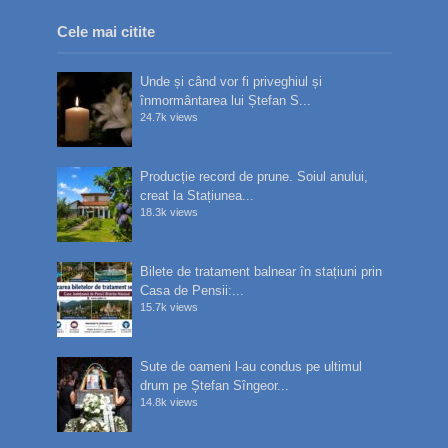
Cele mai citite
Unde și când vor fi priveghiul și
înmormântarea lui Ștefan S...
24.7k views
Producție record de prune. Soiul anului,
creat la Stațiunea...
18.3k views
Bilete de tratament balnear în stațiuni prin
Casa de Pensii:...
15.7k views
Sute de oameni l-au condus pe ultimul
drum pe Ștefan Sîngeor...
14.8k views