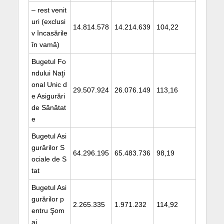
– rest venit
uri (exclusi
14.814.578
14.214.639
104,22
v încasările
în vamă)
Bugetul Fo
ndului Naţi
onal Unic d
29.507.924
26.076.149
113,16
e Asigurări
de Sănătat
e
Bugetul Asi
gurărilor S
64.296.195
65.483.736
98,19
ociale de S
tat
Bugetul Asi
gurărilor p
2.265.335
1.971.232
114,92
entru Şom
aj