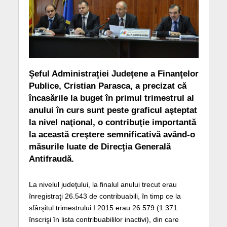
Şeful Administraţiei Judeţene a Finanţelor
Publice, Cristian Parasca, a precizat că
încasările la buget în primul trimestrul al
anului în curs sunt peste graficul aşteptat
la nivel naţional, o contribuţie importantă
la această creştere semnificativă având-o
măsurile luate de Direcţia Generală
Antifraudă.
La nivelul judeţului, la finalul anului trecut erau
înregistraţi 26.543 de contribuabili, în timp ce la
sfârşitul trimestrului I 2015 erau 26.579 (1.371
înscrişi în lista contribuabililor inactivi), din care