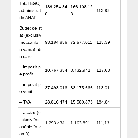
Total BGC,
189.254.34
166.108.12
administrat
113,93
0
8
de ANAF
Buget de st
at (exclusiv
încasările î
93.184.886
72.577.011
128,39
n vamă), di
n care:
– impozit p
10.767.384
8.432.942
127,68
e profit
– impozit p
37.493.016
33.175.666
113,01
e venit
– TVA
28.816.474
15.589.873
184,84
– accize (e
xclusiv înc
1.293.434
1.163.891
111,13
asările în v
amă)