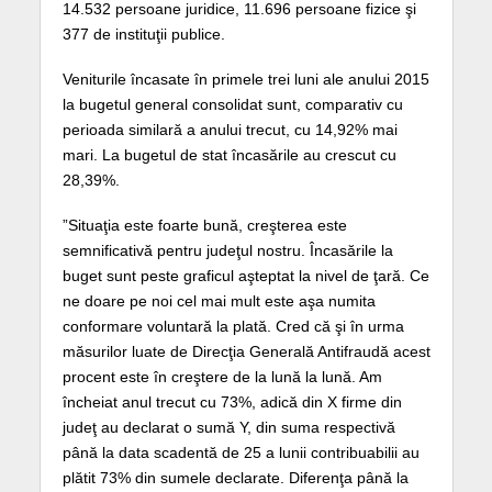
14.532 persoane juridice, 11.696 persoane fizice şi
377 de instituţii publice.
Veniturile încasate în primele trei luni ale anului 2015
la bugetul general consolidat sunt, comparativ cu
perioada similară a anului trecut, cu 14,92% mai
mari. La bugetul de stat încasările au crescut cu
28,39%.
”Situaţia este foarte bună, creşterea este
semnificativă pentru judeţul nostru. Încasările la
buget sunt peste graficul aşteptat la nivel de ţară. Ce
ne doare pe noi cel mai mult este aşa numita
conformare voluntară la plată. Cred că şi în urma
măsurilor luate de Direcţia Generală Antifraudă acest
procent este în creştere de la lună la lună. Am
încheiat anul trecut cu 73%, adică din X firme din
judeţ au declarat o sumă Y, din suma respectivă
până la data scadentă de 25 a lunii contribuabilii au
plătit 73% din sumele declarate. Diferenţa până la