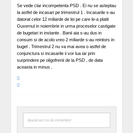
Se vede clar incompetenta PSD . Ei nu se asteptau
la astfel de incasari pe trimestrul 1 . Incasarile s-au
datorat celor 12 miliarde de lei pe care le-a platit
Guvernul in noiembrie in urma proceselor castigate
de bugetari in instante . Banii aia s-au dus in
consum si de acolo vreo 2 miliarde s-au reintors in
buget . Trimestrul 2 nu va mai avea o astfel de
conjunctura si incasarile ii vor lua iar prin
surprindere pe oligofrenii de la PSD , de data
aceasta in minus .
Apasă aici ca să comentezi