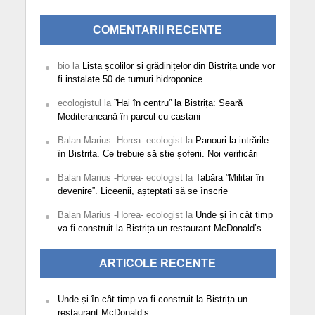
COMENTARII RECENTE
bio
la
Lista școlilor și grădinițelor din Bistrița unde vor
fi instalate 50 de turnuri hidroponice
ecologistul
la
”Hai în centru” la Bistrița: Seară
Mediteraneană în parcul cu castani
Balan Marius -Horea- ecologist
la
Panouri la intrările
în Bistrița. Ce trebuie să știe șoferii. Noi verificări
Balan Marius -Horea- ecologist
la
Tabăra ”Militar în
devenire”. Liceenii, așteptați să se înscrie
Balan Marius -Horea- ecologist
la
Unde și în cât timp
va fi construit la Bistrița un restaurant McDonald’s
ARTICOLE RECENTE
Unde și în cât timp va fi construit la Bistrița un
restaurant McDonald’s