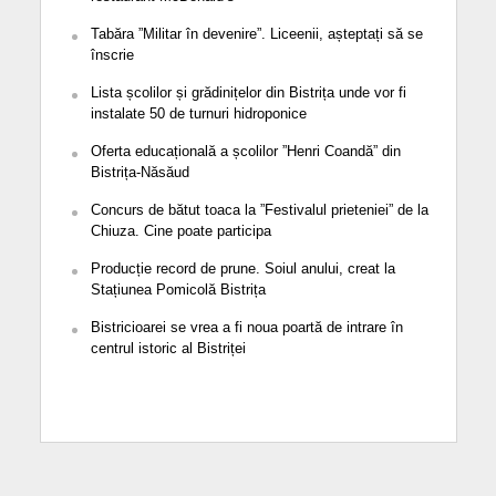
Tabăra ”Militar în devenire”. Liceenii, așteptați să se
înscrie
Lista școlilor și grădinițelor din Bistrița unde vor fi
instalate 50 de turnuri hidroponice
Oferta educațională a școlilor ”Henri Coandă” din
Bistrița-Năsăud
Concurs de bătut toaca la ”Festivalul prieteniei” de la
Chiuza. Cine poate participa
Producție record de prune. Soiul anului, creat la
Stațiunea Pomicolă Bistrița
Bistricioarei se vrea a fi noua poartă de intrare în
centrul istoric al Bistriței