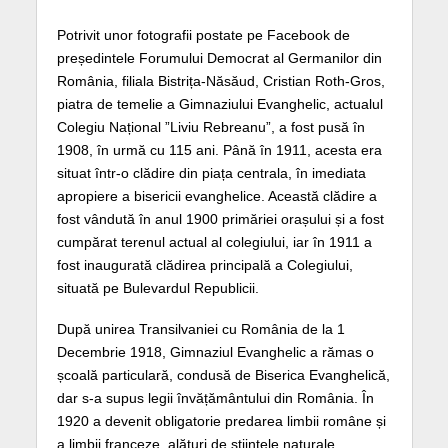
Potrivit unor fotografii postate pe Facebook de
președintele Forumului Democrat al Germanilor din
România, filiala Bistrița-Năsăud, Cristian Roth-Gros,
piatra de temelie a Gimnaziului Evanghelic, actualul
Colegiu Național ”Liviu Rebreanu”, a fost pusă în
1908, în urmă cu 115 ani. Până în 1911, acesta era
situat într-o clădire din piața centrala, în imediata
apropiere a bisericii evanghelice. Această clădire a
fost vândută în anul 1900 primăriei orașului și a fost
cumpărat terenul actual al colegiului, iar în 1911 a
fost inaugurată clădirea principală a Colegiului,
situată pe Bulevardul Republicii.
După unirea Transilvaniei cu România de la 1
Decembrie 1918, Gimnaziul Evanghelic a rămas o
școală particulară, condusă de Biserica Evanghelică,
dar s-a supus legii învățământului din România. În
1920 a devenit obligatorie predarea limbii române și
a limbii franceze, alături de științele naturale,