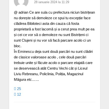
28 ianuarie 2024 la 11:29
@ adrian Ce are sula cu prefectura niciun bistrițean
nu dorește să demoleze ce spui tu excepție face
clădirea Bibiloteci asta din cauza că fosta
proprietară a fost lacomă și a cerut prea mult pe ea
și cei ce vor să o demoleze nu sunt Bistrițeni ci
sunt Clujeni și nu vor să facă parcare acolo ci un
bloc.
În Eminescu deja sunt două parcări nu sunt clădiri
de clasice valoroase acolo , cele două parcări
trebuie unite și făcute acolo o parcare etajată care
se deservească atât Centru Vechi cât și Liceul
Liviu Rebreanu, Policlinia, Poliția, Magazinul
Măgura etc……
25
12