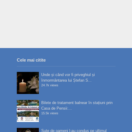
Cele mai citite
Unde și când vor fi priveghiul și
înmormântarea lui Ștefan S...
24.7k views
Bilete de tratament balnear în stațiuni prin
Casa de Pensii:...
15.5k views
Sute de oameni l-au condus pe ultimul