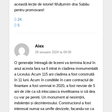
această lecție de istorie! Mulțumim dna Sabău
pentru promovare!
24
5
Alex
28 ianuarie 2024 la 09:00
O generație întreagă de liceeni va termina liceul în
anul acesta fara sa fi intrat in cladirea monumentală
a Liceului. Acum 115 ani cladirea a fost construită
în 11 luni. Acum în conditiile în care contractul de
finantare a fost semnat in 2020, a fost nevoie de 5
ani de zile ca să inlocuiasca invelitoarea si să dea
cu var pe pereti. Un monument al nesimțirii,
indolenței și dezinteresului. Constructorul a fost
interesat numai sa umfle devizele, facandu-se ca