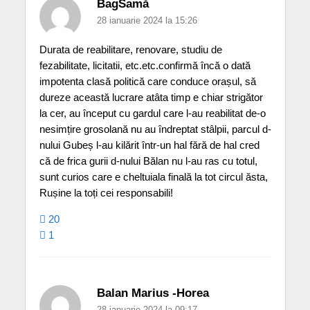
BagSamă
28 ianuarie 2024 la 15:26
Durata de reabilitare, renovare, studiu de
fezabilitate, licitatii, etc.etc.confirmă încă o dată
impotenta clasă politică care conduce orașul, să
dureze această lucrare atâta timp e chiar strigător
la cer, au început cu gardul care l-au reabilitat de-o
nesimțire grosolană nu au îndreptat stâlpii, parcul d-
nului Gubeș l-au kilărit într-un hal fără de hal cred
că de frica gurii d-nului Bălan nu l-au ras cu totul,
sunt curios care e cheltuiala finală la tot circul ăsta,
Rușine la toți cei responsabili!
20
1
Balan Marius -Horea
28 ianuarie 2024 la 09:17