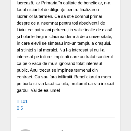
lucrează, iar Primaria în calitate de beneficiar, n-a
facut niciunfel de diligențe pentru finalizarea
lucrarilor la termen. Ce să stie domnul primar
despre ce a insemnat pentru toti absolventii de
Liviu, cei patru ani petrecuți in salile înalte de clasă
și holurile largi în cladirea demnă de o universitate,
în care elevii se simteau într-un templu a orașului,
al stiintei și al moralei. Nu l-a interesat si nu i-a
interesat pe toti cei implicati care au tratat santierul
ca pe o vaca de muls ignorand totat interesul
public. Anul trecut se implinea termenul din
contract. Cu sau fara infiltratii. Beneficiarul a mers
pe burta si s-a facut ca uita, multumit ca s-a inlocuit
gardul. Vai de ea lume!
101
5