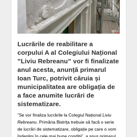
Lucrările de reabilitare a
corpului A al Colegiului Național
”Liviu Rebreanu” vor fi finalizate
anul acesta, anunță primarul
Ioan Turc, potrivit căruia și
municipalitatea are obligația de
a face anumite lucrări de
sistematizare.
”Se vor finaliza lucrările la Colegiul Național
Liviu
Rebreanu
. Primăria Bistrița trebuie să facă o serie
de lucrări de sistematizare, obligație pe care o vom
îndeplini în cele mai bune condiții”, a spus primarul