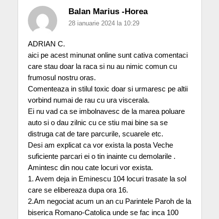
Balan Marius -Horea
28 ianuarie 2024 la 10:29
ADRIAN C.
aici pe acest minunat online sunt cativa comentaci
care stau doar la raca si nu au nimic comun cu
frumosul nostru oras.
Comenteaza in stilul toxic doar si urmaresc pe altii
vorbind numai de rau cu ura viscerala.
Ei nu vad ca se imbolnavesc de la marea poluare
auto si o dau zilnic cu ce stiu mai bine sa se
distruga cat de tare parcurile, scuarele etc.
Desi am explicat ca vor exista la posta Veche
suficiente parcari ei o tin inainte cu demolarile .
Amintesc din nou cate locuri vor exista.
1. Avem deja in Eminescu 104 locuri trasate la sol
care se elibereaza dupa ora 16.
2.Am negociat acum un an cu Parintele Paroh de la
biserica Romano-Catolica unde se fac inca 100