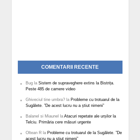
COMENTARII RECENTE
Bug
la
Sistem de supraveghere extins la Bistrița.
Peste 485 de camere video
Ghiveciul tine umbra?
la
Probleme cu trotuarul de la
Sugălete. ”De acest lucru nu a știut nimeni”
Balanel si Miaunel
la
Atacuri repetate ale urșilor la
Telciu. Primăria cere măsuri urgente
Oltean R
la
Probleme cu trotuarul de la Sugălete. ”De
acest lucru nu a știut nimeni”