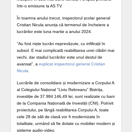
într-o emisiune la AS TV.
În toamna anului trecut, inspectorul școlar general
Cristian Nicula anunța că termenul de încheiere a
lucrărilor este luna martie a anului 2024.
”Au fost niște lucrări neprevăzute, cu infiltrații în
subsol. E mai complicată reabilitarea unei clădiri mai
vechi, dar stadiul lucrărilor este unul destul de
avansat”, a
explicat inspectorul general Cristian
Nicula.
Lucrările de consolidare și modernizare a Corpului A
al Colegiului Național ”Liviu Rebreanu” Bistrița,
investiție de 37.984.146,49 lei, sunt realizate cu bani
de la Compania Națională de Investiții (CNI). Potrivit
proiectului, pe lângă reabilitarea Corpului A, toate
cele 28 de săli de clasă vor fi modernizate în
totalitate, urmând să fie dotate cu mobilier modern și
sisteme audio-video.