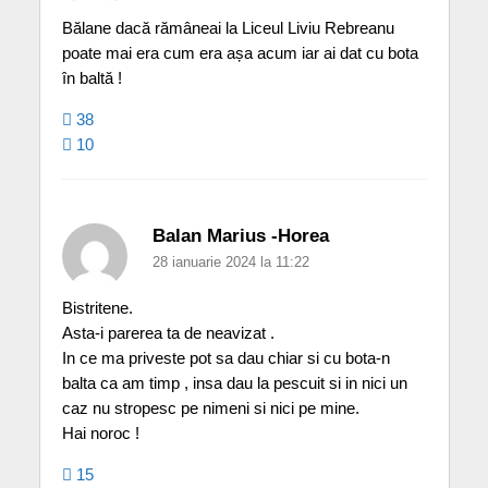
Bălane dacă rămâneai la Liceul Liviu Rebreanu
poate mai era cum era așa acum iar ai dat cu bota
în baltă !
38
10
Balan Marius -Horea
28 ianuarie 2024 la 11:22
Bistritene.
Asta-i parerea ta de neavizat .
In ce ma priveste pot sa dau chiar si cu bota-n
balta ca am timp , insa dau la pescuit si in nici un
caz nu stropesc pe nimeni si nici pe mine.
Hai noroc !
15