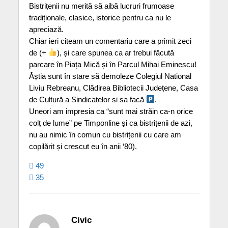
Bistrițenii nu merită să aibă lucruri frumoase
tradiționale, clasice, istorice pentru ca nu le
apreciază.
Chiar ieri citeam un comentariu care a primit zeci
de (+
), și care spunea ca ar trebui făcută
parcare în Piața Mică și în Parcul Mihai Eminescu!
Ăștia sunt în stare să demoleze Colegiul National
Liviu Rebreanu, Clădirea Bibliotecii Județene, Casa
de Cultură a Sindicatelor si sa facă
.
Uneori am impresia ca “sunt mai străin ca-n orice
colț de lume” pe Timponline și ca bistrițenii de azi,
nu au nimic în comun cu bistrițenii cu care am
copilărit și crescut eu în anii ‘80).
49
35
Civic