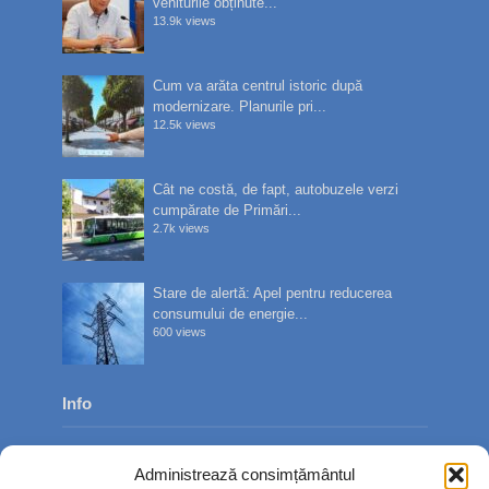
veniturile obținute...
13.9k views
Cum va arăta centrul istoric după
modernizare. Planurile pri...
12.5k views
Cât ne costă, de fapt, autobuzele verzi
cumpărate de Primări...
2.7k views
Stare de alertă: Apel pentru reducerea
consumului de energie...
600 views
Info
Despre noi
Administrează consimțământul