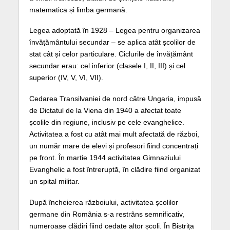
matematica și limba germană.
Legea adoptată în 1928 – Legea pentru organizarea
învățământului secundar – se aplica atât școlilor de
stat cât și celor particulare. Ciclurile de învățământ
secundar erau: cel inferior (clasele I, II, III) și cel
superior (IV, V, VI, VII).
Cedarea Transilvaniei de nord către Ungaria, impusă
de Dictatul de la Viena din 1940 a afectat toate
școlile din regiune, inclusiv pe cele evanghelice.
Activitatea a fost cu atât mai mult afectată de război,
un număr mare de elevi și profesori fiind concentrați
pe front. În martie 1944 activitatea Gimnaziului
Evanghelic a fost întreruptă, în clădire fiind organizat
un spital militar.
După încheierea războiului, activitatea școlilor
germane din România s-a restrâns semnificativ,
numeroase clădiri fiind cedate altor școli. În Bistrița