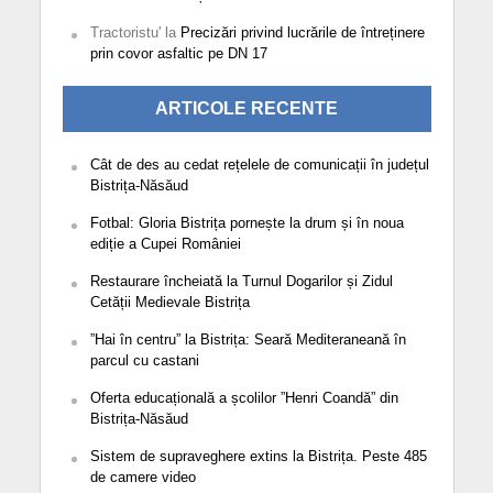
Tractoristu'
la
Precizări privind lucrările de întreținere
prin covor asfaltic pe DN 17
ARTICOLE RECENTE
Cât de des au cedat rețelele de comunicații în județul
Bistrița-Năsăud
Fotbal: Gloria Bistrița pornește la drum și în noua
ediție a Cupei României
Restaurare încheiată la Turnul Dogarilor și Zidul
Cetății Medievale Bistrița
”Hai în centru” la Bistrița: Seară Mediteraneană în
parcul cu castani
Oferta educațională a școlilor ”Henri Coandă” din
Bistrița-Năsăud
Sistem de supraveghere extins la Bistrița. Peste 485
de camere video