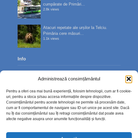
cumpărate de Primări...
2.8k views
Atacuri repetate ale urșilor la Telciu.
Primăria cere măsuri...
1.1k views
Info
Despre noi
Administrează consimțământul
Publicitate
Pentru a oferi cea mai bună experiență, folosim tehnologii, cum ar fi cookie-
Contact
uri, pentru a stoca și/sau accesa informațiile despre dispozitive.
Consimțământul pentru aceste tehnologii ne permite să procesăm date,
Politica de confidențialitate
cum ar fi comportamentul de navigare sau ID-uri unice pe acest site. Dacă
nu îți dai consimțământul sau îți retragi consimțământul dat poate avea
Politică cookie-uri (UE)
afecte negative asupra unor anumite funcționalități și funcții.