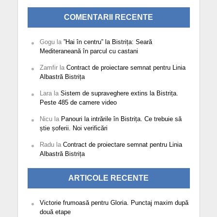
COMENTARII RECENTE
Gogu
la
”Hai în centru” la Bistrița: Seară
Mediteraneană în parcul cu castani
Zamfir
la
Contract de proiectare semnat pentru Linia
Albastră Bistrița
Lara
la
Sistem de supraveghere extins la Bistrița.
Peste 485 de camere video
Nicu
la
Panouri la intrările în Bistrița. Ce trebuie să
știe șoferii. Noi verificări
Radu
la
Contract de proiectare semnat pentru Linia
Albastră Bistrița
ARTICOLE RECENTE
Victorie frumoasă pentru Gloria. Punctaj maxim după
două etape