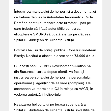
Întocmirea manualului de heliport și a documentației
ce trebuie depusă la Autoritatea Aeronautică Civilă
Română pentru autorizare este următorul pas pe
care trebuie să-l facă autoritățile pentru ca
elicopterele SMURD să poată ateriza pe clădirea
Spitalului Județean de Urgență Bistrița.
Potrivit site-ului de licitații publice, Consiliul Județean
Bistrița-Năsăud a alocat în acest sens
73.000 de lei.
Cu acești bani
,
SC ABC Development Aviation SRL
din București, care a depus ofertă, va face și
instruirea personalului de heliport, a personalului
operațional și agenților de salvare (pompieri). De
asemenea va reprezenta CJ în relația cu AACR, în
vederea autorizării heliportului.
Realizarea heliportului pe terasa superioară a
Spitalului Județean de Urgență Bistrița, investiție de