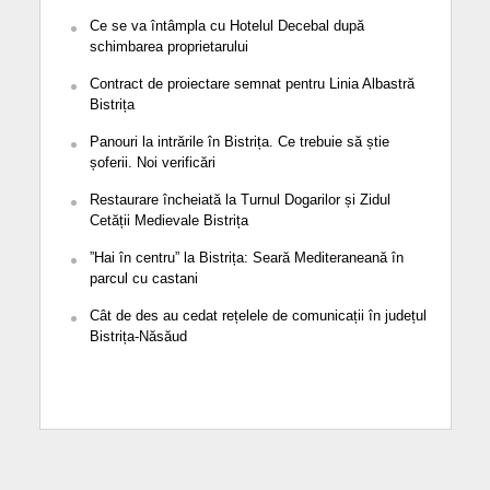
Ce se va întâmpla cu Hotelul Decebal după
schimbarea proprietarului
Contract de proiectare semnat pentru Linia Albastră
Bistrița
Panouri la intrările în Bistrița. Ce trebuie să știe
șoferii. Noi verificări
Restaurare încheiată la Turnul Dogarilor și Zidul
Cetății Medievale Bistrița
”Hai în centru” la Bistrița: Seară Mediteraneană în
parcul cu castani
Cât de des au cedat rețelele de comunicații în județul
Bistrița-Năsăud