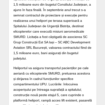
1,5 milioane euro din bugetul Consiliului Județean, a
ajuns în faza finală. În septembrie anul trecut s-a
semnat contractul de proiectare și execuție pentru
realizarea unui heliport pe terasa superioară a
Spitalului Județean de Urgență Bistrița, destinat
elicopterelor care execută misiuni aeromedicale
SMURD. Licitația a fost câștigată de asocierea SC
Grup Construcții Est SA Iași – SC ABC Development
Aviation SRL București, valoarea contractului fiind de
1,5 milioane euro, bani asigurați din bugetul
județului.
Heliportul va asigura transportul pacienților pe cale
aeriană cu elicopterele SMURD, preluarea acestora
și dirijarea în cadrul funcțiunilor specifice
compartimentului UPU. Lucrările: înlocuirea
acoperișului pe întreaga suprafață a spitalului;
construcție nouă peste etajul 5, care cuprinde o
platformă heliport, rampă acces lift existent, pasarelă