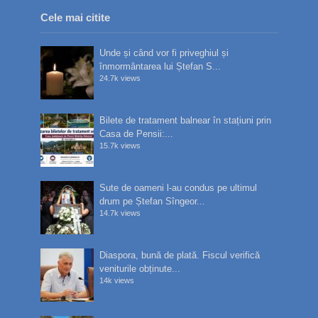
Cele mai citite
Unde și când vor fi priveghiul și
înmormântarea lui Ștefan S...
24.7k views
Bilete de tratament balnear în stațiuni prin
Casa de Pensii:...
15.7k views
Sute de oameni l-au condus pe ultimul
drum pe Ștefan Sîngeor...
14.7k views
Diaspora, bună de plată. Fiscul verifică
veniturile obținute...
14k views