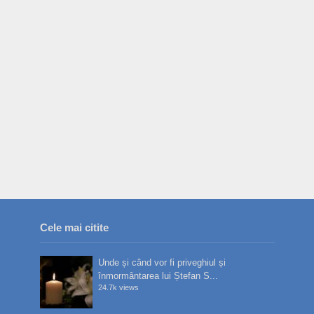
Cele mai citite
Unde și când vor fi priveghiul și
înmormântarea lui Ștefan S...
24.7k views