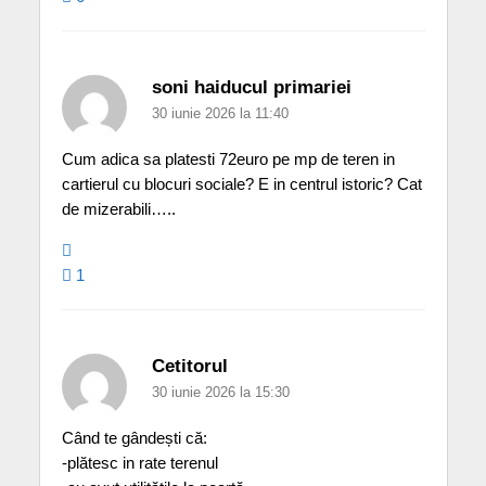
soni haiducul primariei
30 iunie 2026 la 11:40
Cum adica sa platesti 72euro pe mp de teren in
cartierul cu blocuri sociale? E in centrul istoric? Cat
de mizerabili…..
1
Cetitorul
30 iunie 2026 la 15:30
Când te gândești că:
-plătesc in rate terenul