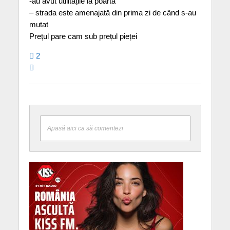
-au avut utilitățile la poartă
– strada este amenajată din prima zi de când s-au
mutat
Prețul pare cam sub prețul pieței
2
Apasă aici ca să comentezi