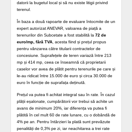
datorii la bugetul local și să nu existe litigii privind
terenul.
În baza a două rapoarte de evaluare întocmite de un
expert autorizat ANEVAR, valoarea de piață a
terenurilor din Subcetate a fost stabilită la
72 de
euro/mp, fără TVA
, acesta fiind și prețul propus
pentru vânzarea către titularii contractelor de
concesiune. Suprafețele de teren variază între 213
mp și 414 mp, ceea ce înseamnă că proprietarii
caselor vor avea de plătit pentru terenurile pe care și
le-au ridicat între 15.000 de euro și circa 30.000 de
euro în funcție de suprafața deținută.
Prețul va putea fi achitat integral sau în rate. În cazul
plății eșalonate, cumpărătorii vor trebui să achite un
avans de minimum 20%, iar diferența va putea fi
plătită în cel mult 60 de rate lunare, cu o dobândă de
4% pe an. Pentru întârzieri la plată sunt prevăzute
penalități de 0,3% pe zi, iar neachitarea a trei rate