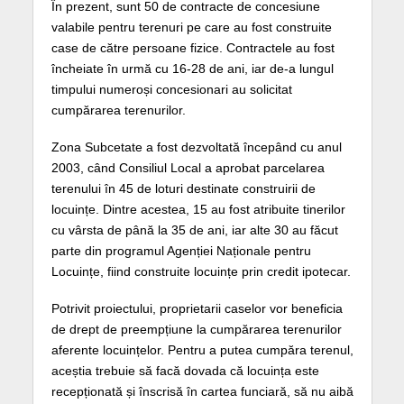
În prezent, sunt 50 de contracte de concesiune
valabile pentru terenuri pe care au fost construite
case de către persoane fizice. Contractele au fost
încheiate în urmă cu 16-28 de ani, iar de-a lungul
timpului numeroși concesionari au solicitat
cumpărarea terenurilor.
Zona Subcetate a fost dezvoltată începând cu anul
2003, când Consiliul Local a aprobat parcelarea
terenului în 45 de loturi destinate construirii de
locuințe. Dintre acestea, 15 au fost atribuite tinerilor
cu vârsta de până la 35 de ani, iar alte 30 au făcut
parte din programul Agenției Naționale pentru
Locuințe, fiind construite locuințe prin credit ipotecar.
Potrivit proiectului, proprietarii caselor vor beneficia
de drept de preempțiune la cumpărarea terenurilor
aferente locuințelor. Pentru a putea cumpăra terenul,
aceștia trebuie să facă dovada că locuința este
recepționată și înscrisă în cartea funciară, să nu aibă