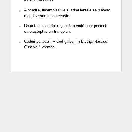
asfaltic pe DN 17
Alocațiile, indemnizațiile și stimulentele se plătesc
mai devreme luna aceasta
Două familii au dat o șansă la viață unor pacienți
care așteptau un transplant
Coduri portocalii + Cod galben în Bistrița-Năsăud.
Cum va fi vremea