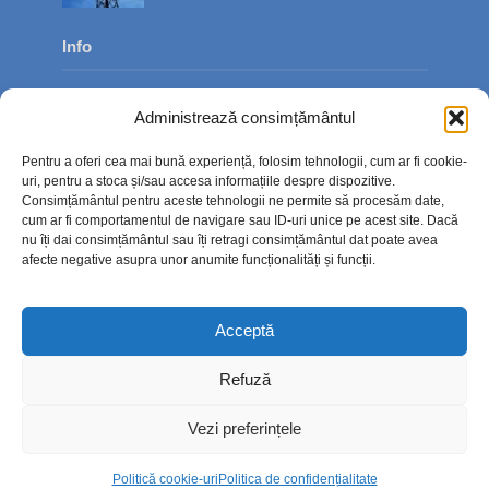
Info
Despre noi
Administrează consimțământul
Publicitate
Pentru a oferi cea mai bună experiență, folosim tehnologii, cum ar fi cookie-
Contact
uri, pentru a stoca și/sau accesa informațiile despre dispozitive.
Consimțământul pentru aceste tehnologii ne permite să procesăm date,
Politica de confidențialitate
cum ar fi comportamentul de navigare sau ID-uri unice pe acest site. Dacă
nu îți dai consimțământul sau îți retragi consimțământul dat poate avea
Politică cookie-uri (UE)
afecte negative asupra unor anumite funcționalități și funcții.
Acceptă
Refuză
Vezi preferințele
Politică cookie-uri
Politica de confidențialitate
Copyright © 2026. TimpOnline.ro