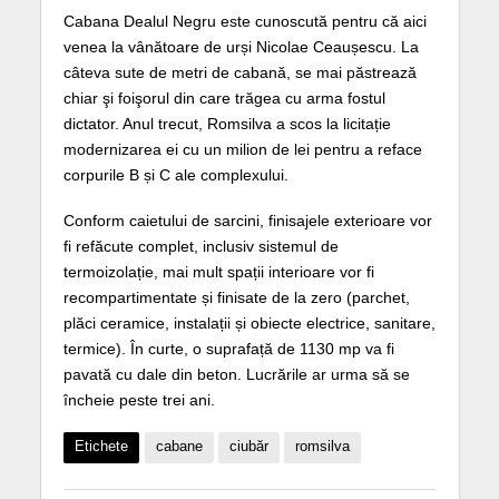
Cabana Dealul Negru este cunoscută pentru că aici
venea la vânătoare de urși Nicolae Ceaușescu. La
câteva sute de metri de cabană, se mai păstrează
chiar şi foişorul din care trăgea cu arma fostul
dictator. Anul trecut, Romsilva a scos la licitație
modernizarea ei cu un milion de lei pentru a reface
corpurile B și C ale complexului.
Conform caietului de sarcini, finisajele exterioare vor
fi refăcute complet, inclusiv sistemul de
termoizolație, mai mult spații interioare vor fi
recompartimentate și finisate de la zero (parchet,
plăci ceramice, instalații și obiecte electrice, sanitare,
termice). În curte, o suprafață de 1130 mp va fi
pavată cu dale din beton. Lucrările ar urma să se
încheie peste trei ani.
Etichete
cabane
ciubăr
romsilva