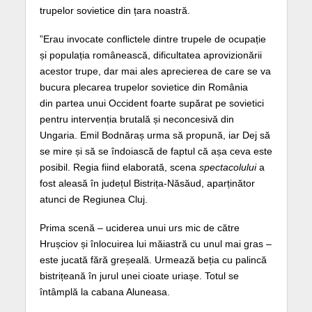
trupelor sovietice din țara noastră.
”Erau invocate conflictele dintre trupele de ocupație
și populația românească, dificultatea aprovizionării
acestor trupe, dar mai ales aprecierea de care se va
bucura plecarea trupelor sovietice din România
din partea unui Occident foarte supărat pe sovietici
pentru intervenția brutală și neconcesivă din
Ungaria. Emil Bodnăraș urma să propună, iar Dej să
se mire și să se îndoiască de faptul că așa ceva este
posibil. Regia fiind elaborată, scena
spectacolului
a
fost aleasă în județul Bistrița-Năsăud, aparținător
atunci de Regiunea Cluj.
Prima scenă – uciderea unui urs mic de către
Hrușciov și înlocuirea lui măiastră cu unul mai gras –
este jucată fără greșeală. Urmează beția cu palincă
bistrițeană în jurul unei cioate uriașe. Totul se
întâmplă la cabana Aluneasa.