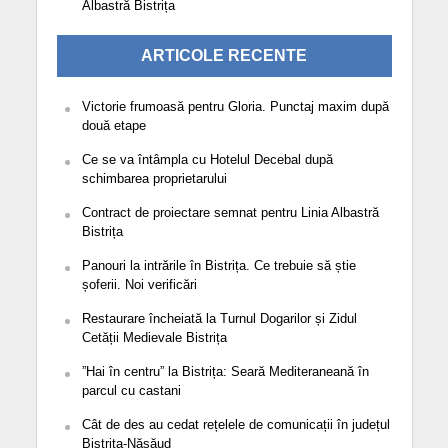
Albastră Bistrița
ARTICOLE RECENTE
Victorie frumoasă pentru Gloria. Punctaj maxim după
două etape
Ce se va întâmpla cu Hotelul Decebal după
schimbarea proprietarului
Contract de proiectare semnat pentru Linia Albastră
Bistrița
Panouri la intrările în Bistrița. Ce trebuie să știe
șoferii. Noi verificări
Restaurare încheiată la Turnul Dogarilor și Zidul
Cetății Medievale Bistrița
”Hai în centru” la Bistrița: Seară Mediteraneană în
parcul cu castani
Cât de des au cedat rețelele de comunicații în județul
Bistrița-Năsăud