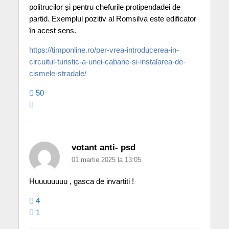
politrucilor și pentru chefurile protipendadei de
partid. Exemplul pozitiv al Romsilva este edificator
în acest sens.
https://timponline.ro/per-vrea-introducerea-in-
circuitul-turistic-a-unei-cabane-si-instalarea-de-
cismele-stradale/
50
votant anti- psd
01 martie 2025 la 13:05
Huuuuuuuu , gasca de invartiti !
4
1