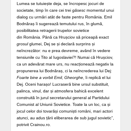
Lumea se tutuiește deja, se încropesc jocuri de
societate, timp în care cei trei
găsesc
momentul unui
dialog cu urmări atât de faste pentru România. Emil
Bodnăraș îi sugerează temutului rus, în glumă,
posibilitatea retragerii trupelor sovietice
din România. Până ca Hrușciov să priceapă exact
grosul
glumei, Dej se și declară surprins și
neîncrezător: nu e prea devreme, având în vedere
tensiunile cu Tito al Iugoslaviei?! Numai că Hrușciov,
ca un adevărat mare urs, nu reacționează negativ la
propunerea lui Bodnăraș, ci la neîncrederea lui Dej:
Foarte bine a vorbit Emil, Gheorghe
, îi replică el lui
Dej. Oceni harașo! Lucraseră bine ursul substituit,
palinca, vinul, dar și atmosfera bahică excelent
construită în jurul secretarului general al Partidului
Comunist al Uniunii Sovietice. Toate la un loc, ca și
jocul celor doi tovarăși comuniști români, mari actori
atunci, au adus țării eliberarea de sub jugul sovietic”,
potrivit Crainou.ro.