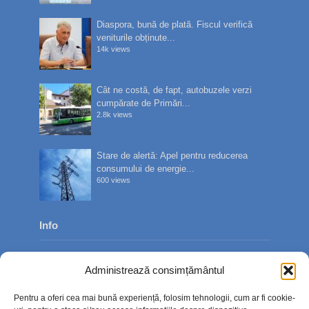
Diaspora, bună de plată. Fiscul verifică
veniturile obținute...
14k views
Cât ne costă, de fapt, autobuzele verzi
cumpărate de Primări...
2.8k views
Stare de alertă: Apel pentru reducerea
consumului de energie...
600 views
Info
Despre noi
Administrează consimțământul
Publicitate
Pentru a oferi cea mai bună experiență, folosim tehnologii, cum ar fi cookie-
Contact