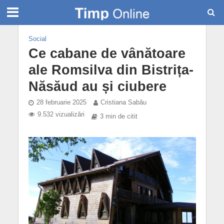
Social
Ce cabane de vânătoare
ale Romsilva din Bistrița-
Năsăud au și ciubere
28 februarie 2025
Cristiana Sabău
9.532 vizualizări
3 min de citit