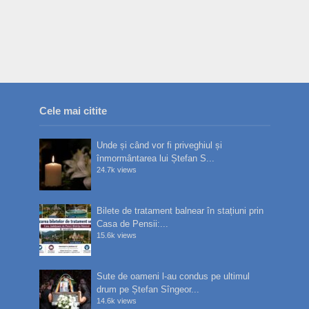
Cele mai citite
Unde și când vor fi priveghiul și
înmormântarea lui Ștefan S...
24.7k views
Bilete de tratament balnear în stațiuni prin
Casa de Pensii:...
15.6k views
Sute de oameni l-au condus pe ultimul
drum pe Ștefan Sîngeor...
14.6k views