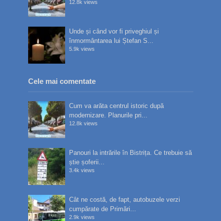
12.8k views
Unde și când vor fi priveghiul și
înmormântarea lui Ștefan S...
5.9k views
Cele mai comentate
Cum va arăta centrul istoric după
modernizare. Planurile pri...
12.8k views
Panouri la intrările în Bistrița. Ce trebuie să
știe șoferii...
3.4k views
Cât ne costă, de fapt, autobuzele verzi
cumpărate de Primări...
2.9k views