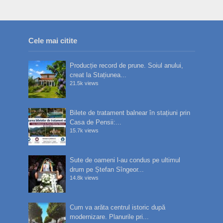
Cele mai citite
Producție record de prune. Soiul anului,
creat la Stațiunea...
21.5k views
Bilete de tratament balnear în stațiuni prin
Casa de Pensii:...
15.7k views
Sute de oameni l-au condus pe ultimul
drum pe Ștefan Sîngeor...
14.8k views
Cum va arăta centrul istoric după
modernizare. Planurile pri...