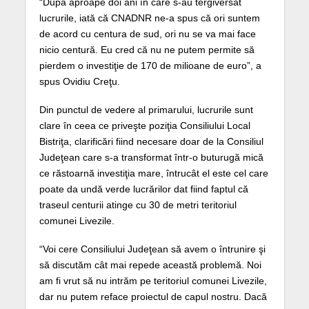
“După aproape doi ani în care s-au tergiversat
lucrurile, iată că CNADNR ne-a spus că ori suntem
de acord cu centura de sud, ori nu se va mai face
nicio centură. Eu cred că nu ne putem permite să
pierdem o investiţie de 170 de milioane de euro”, a
spus Ovidiu Creţu.
Din punctul de vedere al primarului, lucrurile sunt
clare în ceea ce priveşte poziţia Consiliului Local
Bistriţa, clarificări fiind necesare doar de la Consiliul
Judeţean care s-a transformat într-o buturugă mică
ce răstoarnă investiţia mare, întrucât el este cel care
poate da undă verde lucrărilor dat fiind faptul că
traseul centurii atinge cu 30 de metri teritoriul
comunei Livezile.
“Voi cere Consiliului Judeţean să avem o întrunire şi
să discutăm cât mai repede această problemă. Noi
am fi vrut să nu intrăm pe teritoriul comunei Livezile,
dar nu putem reface proiectul de capul nostru. Dacă