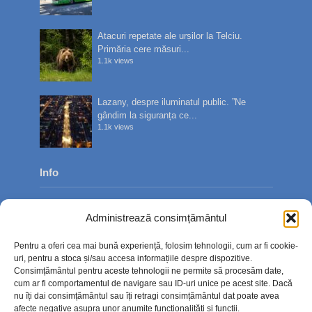
Atacuri repetate ale urșilor la Telciu.
Primăria cere măsuri...
1.1k views
Lazany, despre iluminatul public. ”Ne
gândim la siguranța ce...
1.1k views
Info
Despre noi
Administrează consimțământul
Publicitate
Pentru a oferi cea mai bună experiență, folosim tehnologii, cum ar fi cookie-
Contact
uri, pentru a stoca și/sau accesa informațiile despre dispozitive.
Consimțământul pentru aceste tehnologii ne permite să procesăm date,
Politica de confidențialitate
cum ar fi comportamentul de navigare sau ID-uri unice pe acest site. Dacă
nu îți dai consimțământul sau îți retragi consimțământul dat poate avea
Politică cookie-uri (UE)
afecte negative asupra unor anumite funcționalități și funcții.