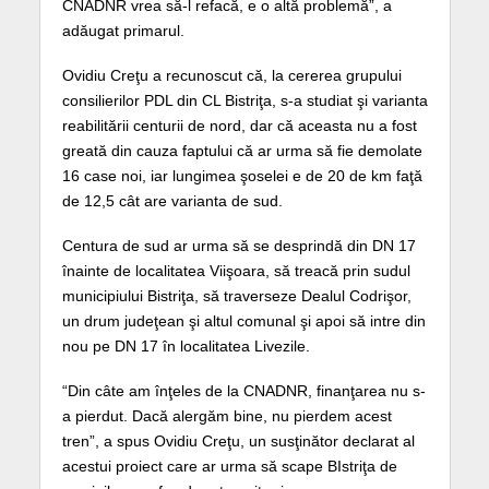
CNADNR vrea să-l refacă, e o altă problemă”, a
adăugat primarul.
Ovidiu Creţu a recunoscut că, la cererea grupului
consilierilor PDL din CL Bistriţa, s-a studiat şi varianta
reabilitării centurii de nord, dar că aceasta nu a fost
greată din cauza faptului că ar urma să fie demolate
16 case noi, iar lungimea şoselei e de 20 de km faţă
de 12,5 cât are varianta de sud.
Centura de sud ar urma să se desprindă din DN 17
înainte de localitatea Viişoara, să treacă prin sudul
municipiului Bistriţa, să traverseze Dealul Codrişor,
un drum judeţean şi altul comunal şi apoi să intre din
nou pe DN 17 în localitatea Livezile.
“Din câte am înţeles de la CNADNR, finanţarea nu s-
a pierdut. Dacă alergăm bine, nu pierdem acest
tren”, a spus Ovidiu Creţu, un susţinător declarat al
acestui proiect care ar urma să scape BIstriţa de