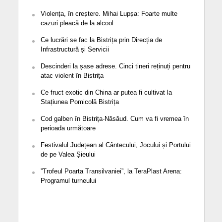
Violența, în creștere. Mihai Lupșa: Foarte multe
cazuri pleacă de la alcool
Ce lucrări se fac la Bistrița prin Direcția de
Infrastructură și Servicii
Descinderi la șase adrese. Cinci tineri reținuți pentru
atac violent în Bistrița
Ce fruct exotic din China ar putea fi cultivat la
Stațiunea Pomicolă Bistrița
Cod galben în Bistrița-Năsăud. Cum va fi vremea în
perioada următoare
Festivalul Județean al Cântecului, Jocului și Portului
de pe Valea Șieului
”Trofeul Poarta Transilvaniei”, la TeraPlast Arena:
Programul turneului