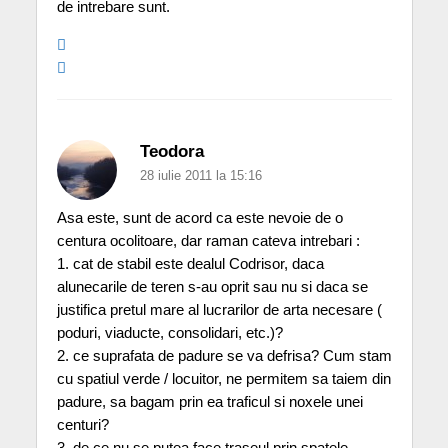
de intrebare sunt.
Teodora
28 iulie 2011 la 15:16
Asa este, sunt de acord ca este nevoie de o
centura ocolitoare, dar raman cateva intrebari :
1. cat de stabil este dealul Codrisor, daca
alunecarile de teren s-au oprit sau nu si daca se
justifica pretul mare al lucrarilor de arta necesare (
poduri, viaducte, consolidari, etc.)?
2. ce suprafata de padure se va defrisa? Cum stam
cu spatiul verde / locuitor, ne permitem sa taiem din
padure, sa bagam prin ea traficul si noxele unei
centuri?
3. de ce nu se putea face traseul prin spatele