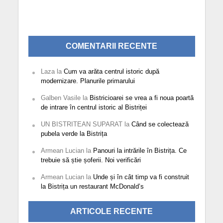
COMENTARII RECENTE
Laza
la
Cum va arăta centrul istoric după
modernizare. Planurile primarului
Galben Vasile
la
Bistricioarei se vrea a fi noua poartă
de intrare în centrul istoric al Bistriței
UN BISTRITEAN SUPARAT
la
Când se colectează
pubela verde la Bistrița
Armean Lucian
la
Panouri la intrările în Bistrița. Ce
trebuie să știe șoferii. Noi verificări
Armean Lucian
la
Unde și în cât timp va fi construit
la Bistrița un restaurant McDonald’s
ARTICOLE RECENTE