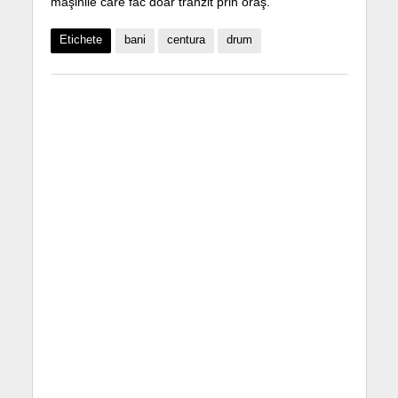
maşinile care fac doar tranzit prin oraş.
Etichete
bani
centura
drum