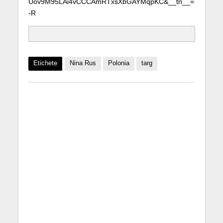
Uov9M95LAi4vCCCAmRTxsXbGAYMqpKC&__tn__=
-R
Etichete
Nina Rus
Polonia
targ