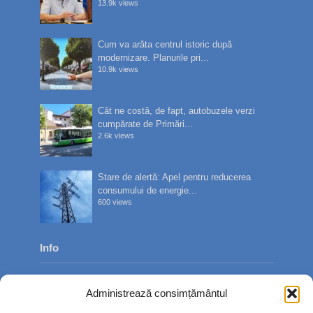
13.9k views
Cum va arăta centrul istoric după
modernizare. Planurile pri...
10.9k views
Cât ne costă, de fapt, autobuzele verzi
cumpărate de Primări...
2.6k views
Stare de alertă: Apel pentru reducerea
consumului de energie...
600 views
Info
Despre noi
Administrează consimțământul
Publicitate