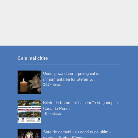
Cele mai citite
Unde și când vor fi priveghiul și
înmormântarea lui Ștefan S...
24.7k views
Bilete de tratament balnear în stațiuni prin
Casa de Pensii:...
15.4k views
Sute de oameni l-au condus pe ultimul
drum pe Ștefan Sîngeor...