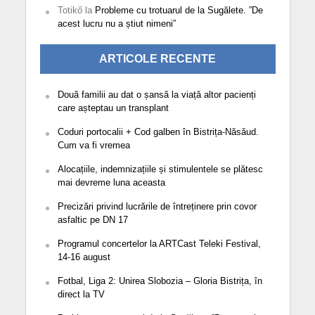
Totikő
la
Probleme cu trotuarul de la Sugălete. ”De
acest lucru nu a știut nimeni”
ARTICOLE RECENTE
Două familii au dat o șansă la viață altor pacienți
care așteptau un transplant
Coduri portocalii + Cod galben în Bistrița-Năsăud.
Cum va fi vremea
Alocațiile, indemnizațiile și stimulentele se plătesc
mai devreme luna aceasta
Precizări privind lucrările de întreținere prin covor
asfaltic pe DN 17
Programul concertelor la ARTCast Teleki Festival,
14-16 august
Fotbal, Liga 2: Unirea Slobozia – Gloria Bistrița, în
direct la TV