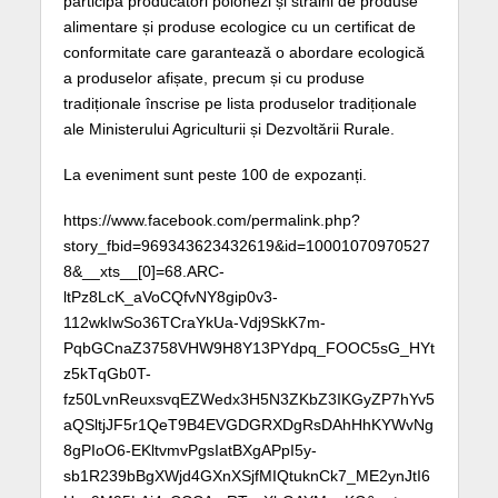
participă producători polonezi și străini de produse
alimentare și produse ecologice cu un certificat de
conformitate care garantează o abordare ecologică
a produselor afișate, precum și cu produse
tradiționale înscrise pe lista produselor tradiționale
ale Ministerului Agriculturii și Dezvoltării Rurale.
La eveniment sunt peste 100 de expozanți.
https://www.facebook.com/permalink.php?
story_fbid=969343623432619&id=10001070970527
8&__xts__[0]=68.ARC-
ltPz8LcK_aVoCQfvNY8gip0v3-
112wkIwSo36TCraYkUa-Vdj9SkK7m-
PqbGCnaZ3758VHW9H8Y13PYdpq_FOOC5sG_HYt
z5kTqGb0T-
fz50LvnReuxsvqEZWedx3H5N3ZKbZ3IKGyZP7hYv5
aQSltjJF5r1QeT9B4EVGDGRXDgRsDAhHhKYWvNg
8gPIoO6-EKltvmvPgsIatBXgAPpI5y-
sb1R239bBgXWjd4GXnXSjfMIQtuknCk7_ME2ynJtI6