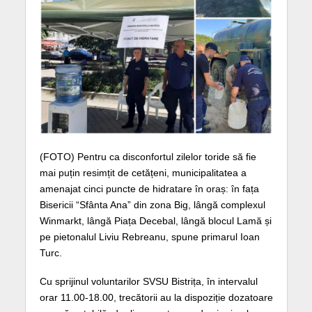
(FOTO) Pentru ca disconfortul zilelor toride să fie
mai puțin resimțit de cetățeni, municipalitatea a
amenajat cinci puncte de hidratare în oraș: în fața
Bisericii “Sfânta Ana” din zona Big, lângă complexul
Winmarkt, lângă Piața Decebal, lângă blocul Lamă și
pe pietonalul Liviu Rebreanu, spune primarul Ioan
Turc.
Cu sprijinul voluntarilor SVSU Bistrița, în intervalul
orar 11.00-18.00, trecătorii au la dispoziție dozatoare