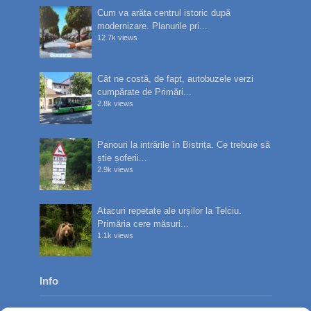
Cum va arăta centrul istoric după
modernizare. Planurile pri...
12.7k views
Cât ne costă, de fapt, autobuzele verzi
cumpărate de Primări...
2.8k views
Panouri la intrările în Bistrița. Ce trebuie să
știe șoferii...
2.9k views
Atacuri repetate ale urșilor la Telciu.
Primăria cere măsuri...
1.1k views
Info