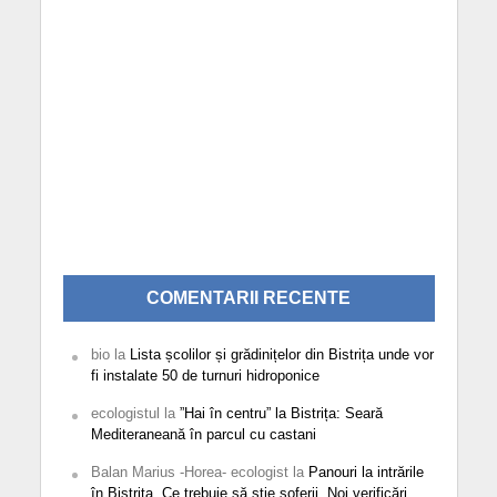
COMENTARII RECENTE
bio
la
Lista școlilor și grădinițelor din Bistrița unde vor
fi instalate 50 de turnuri hidroponice
ecologistul
la
”Hai în centru” la Bistrița: Seară
Mediteraneană în parcul cu castani
Balan Marius -Horea- ecologist
la
Panouri la intrările
în Bistrița. Ce trebuie să știe șoferii. Noi verificări