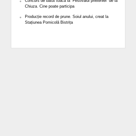
Concurs de bătut toaca la ”Festivalul prieteniei” de la
Chiuza. Cine poate participa
Producție record de prune. Soiul anului, creat la
Stațiunea Pomicolă Bistrița