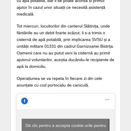
cu apă potabilă, dar li se poate acorda și primul
ajutor în cazul unor situații ce necesită asistență
medicală.
Tot miercuri, locuitorilor din cartierul Slătinița, unde
fântânile au un debit foarte scăzut, li s-a trimis o
cisternă de apă potabilă, prin implicarea SVSU și a
unității militare 01331 din cadrul Garnizoanei Bistrița.
Oamenii care nu au putut veni la cisternă au primit
ajutorul voluntarilor, aceștia ducându-le recipiente de
apă la domiciliu.
Operațiunea se va repeta în fiecare zi din cele
anunțate cu cod portocaliu de caniculă.
Dă clic pentru a accepta cookie-urile pentru