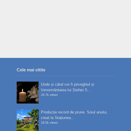
Cele mai citite
Unde și când vor fi priveghiul și
înmormântarea lui Ștefan S...
24.7k views
Producție record de prune. Soiul anului,
creat la Stațiunea...
18.5k views