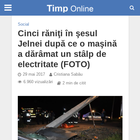
Social
Cinci răniţi în şesul
Jelnei după ce o maşină
a dărâmat un stâlp de
electritate (FOTO)
29 mai 2017
Cristiana Sabău
6.960 vizualizări
2 min de citit