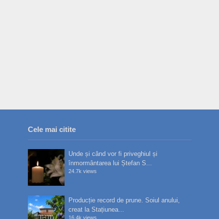
Cele mai citite
Unde și când vor fi priveghiul și
înmormântarea lui Ștefan S...
24.7k views
Producție record de prune. Soiul anului,
creat la Stațiunea...
16.4k views