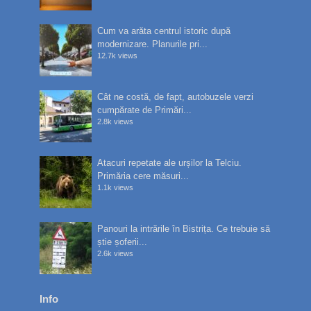
Cum va arăta centrul istoric după
modernizare. Planurile pri...
12.7k views
Cât ne costă, de fapt, autobuzele verzi
cumpărate de Primări...
2.8k views
Atacuri repetate ale urșilor la Telciu.
Primăria cere măsuri...
1.1k views
Panouri la intrările în Bistrița. Ce trebuie să
știe șoferii...
2.6k views
Info