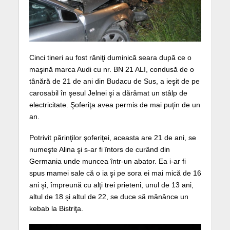
Cinci tineri au fost răniţi duminică seara după ce o
maşină marca Audi cu nr. BN 21 ALI, condusă de o
tânără de 21 de ani din Budacu de Sus, a ieşit de pe
carosabil în şesul Jelnei şi a dărâmat un stâlp de
electricitate. Şoferiţa avea permis de mai puţin de un
an.
Potrivit părinţilor şoferiţei, aceasta are 21 de ani, se
numeşte Alina şi s-ar fi întors de curând din
Germania unde muncea într-un abator. Ea i-ar fi
spus mamei sale că o ia şi pe sora ei mai mică de 16
ani şi, împreună cu alţi trei prieteni, unul de 13 ani,
altul de 18 şi altul de 22, se duce să mănânce un
kebab la Bistriţa.