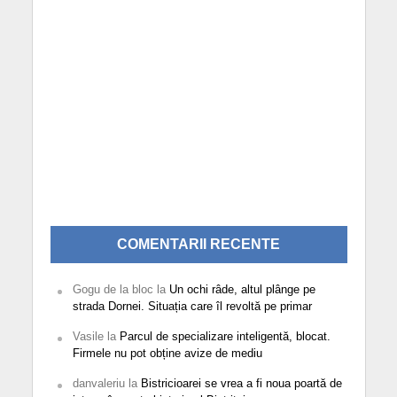
COMENTARII RECENTE
Gogu de la bloc
la
Un ochi râde, altul plânge pe
strada Dornei. Situația care îl revoltă pe primar
Vasile
la
Parcul de specializare inteligentă, blocat.
Firmele nu pot obține avize de mediu
danvaleriu
la
Bistricioarei se vrea a fi noua poartă de