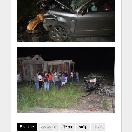
Etichete
accident
Jelna
stâlp
tineri