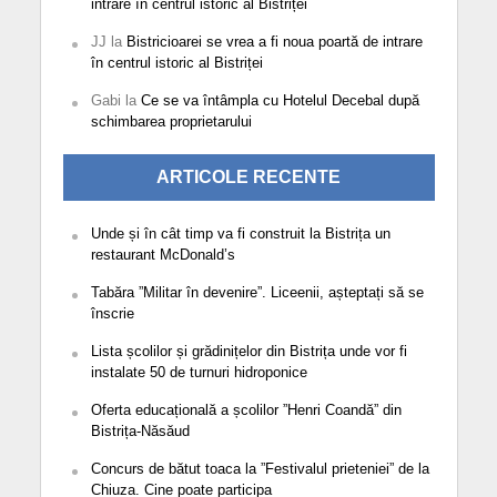
intrare în centrul istoric al Bistriței
JJ
la
Bistricioarei se vrea a fi noua poartă de intrare
în centrul istoric al Bistriței
Gabi
la
Ce se va întâmpla cu Hotelul Decebal după
schimbarea proprietarului
ARTICOLE RECENTE
Unde și în cât timp va fi construit la Bistrița un
restaurant McDonald’s
Tabăra ”Militar în devenire”. Liceenii, așteptați să se
înscrie
Lista școlilor și grădinițelor din Bistrița unde vor fi
instalate 50 de turnuri hidroponice
Oferta educațională a școlilor ”Henri Coandă” din
Bistrița-Năsăud
Concurs de bătut toaca la ”Festivalul prieteniei” de la
Chiuza. Cine poate participa