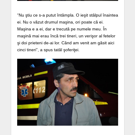
“Nu ştiu ce s-a putut întâmpla. O ieşit stâlpul înaintea
ei. Nu o văzut drumul maşina, ori poate că ei.
Maşina e a ei, dar e trecută pe numele meu. În
maşină mai erau încă trei tineri, un verişor al fetelor
şi doi prieteni de-ai lor. Când am venit am găsit aici
cinci tineri”, a spus tatăl şoferiţei.