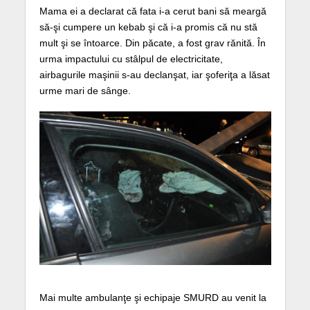
Mama ei a declarat că fata i-a cerut bani să meargă
să-şi cumpere un kebab şi că i-a promis că nu stă
mult şi se întoarce. Din păcate, a fost grav rănită. În
urma impactului cu stâlpul de electricitate,
airbagurile maşinii s-au declanşat, iar şoferiţa a lăsat
urme mari de sânge.
Mai multe ambulanţe şi echipaje SMURD au venit la