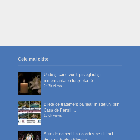
Cele mai citite
Unde și când vor fi priveghiul și
înmormântarea lui Ștefan S...
24.7k views
Bilete de tratament balnear în stațiuni prin
Casa de Pensii:...
15.6k views
Sute de oameni l-au condus pe ultimul
drum pe Ștefan Sîngeor...