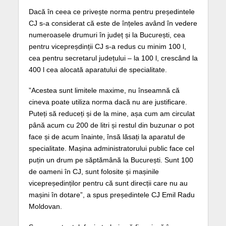
Dacă în ceea ce privește norma pentru președintele
CJ s-a considerat că este de înțeles având în vedere
numeroasele drumuri în județ și la București, cea
pentru vicepreșdinții CJ s-a redus cu minim 100 l,
cea pentru secretarul județului – la 100 l, crescând la
400 l cea alocată aparatului de specialitate.
”Acestea sunt limitele maxime, nu înseamnă că
cineva poate utiliza norma dacă nu are justificare.
Puteți să reduceți și de la mine, așa cum am circulat
până acum cu 200 de litri și restul din buzunar o pot
face și de acum înainte, însă lăsați la aparatul de
specialitate. Mașina administratorului public face cel
puțin un drum pe săptămână la București. Sunt 100
de oameni în CJ, sunt folosite și mașinile
vicepreședinților pentru că sunt direcții care nu au
mașini în dotare”, a spus președintele CJ Emil Radu
Moldovan.