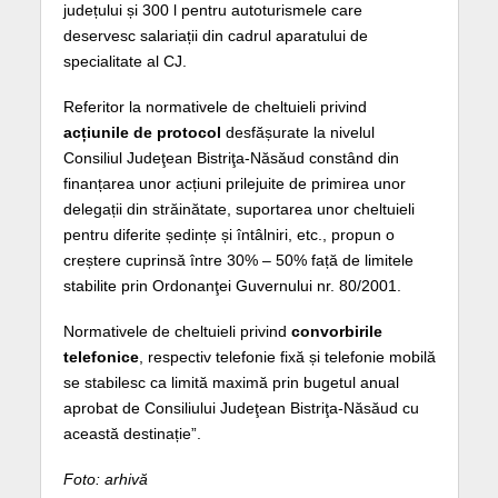
județului și 300 l pentru autoturismele care
deservesc salariații din cadrul aparatului de
specialitate al CJ.
Referitor la normativele de cheltuieli privind
acțiunile de protocol
desfășurate la nivelul
Consiliul Judeţean Bistriţa-Năsăud constând din
finanțarea unor acțiuni prilejuite de primirea unor
delegații din străinătate, suportarea unor cheltuieli
pentru diferite ședințe și întâlniri, etc., propun o
creștere cuprinsă între 30% – 50% față de limitele
stabilite prin Ordonanţei Guvernului nr. 80/2001.
Normativele de cheltuieli privind
convorbirile
telefonice
, respectiv telefonie fixă și telefonie mobilă
se stabilesc ca limită maximă prin bugetul anual
aprobat de Consiliului Judeţean Bistriţa-Năsăud cu
această destinație”.
Foto: arhivă