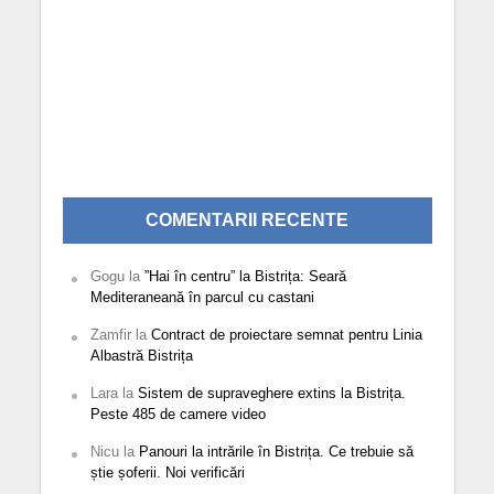
COMENTARII RECENTE
Gogu
la
”Hai în centru” la Bistrița: Seară
Mediteraneană în parcul cu castani
Zamfir
la
Contract de proiectare semnat pentru Linia
Albastră Bistrița
Lara
la
Sistem de supraveghere extins la Bistrița.
Peste 485 de camere video
Nicu
la
Panouri la intrările în Bistrița. Ce trebuie să
știe șoferii. Noi verificări