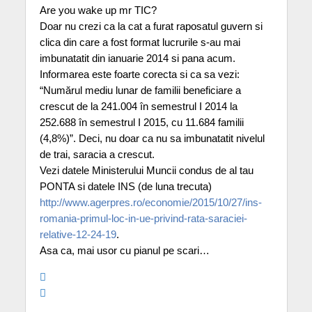
Are you wake up mr TIC?
Doar nu crezi ca la cat a furat raposatul guvern si
clica din care a fost format lucrurile s-au mai
imbunatatit din ianuarie 2014 si pana acum.
Informarea este foarte corecta si ca sa vezi:
“Numărul mediu lunar de familii beneficiare a
crescut de la 241.004 în semestrul I 2014 la
252.688 în semestrul I 2015, cu 11.684 familii
(4,8%)”. Deci, nu doar ca nu sa imbunatatit nivelul
de trai, saracia a crescut.
Vezi datele Ministerului Muncii condus de al tau
PONTA si datele INS (de luna trecuta)
http://www.agerpres.ro/economie/2015/10/27/ins-
romania-primul-loc-in-ue-privind-rata-saraciei-
relative-12-24-19
.
Asa ca, mai usor cu pianul pe scari…