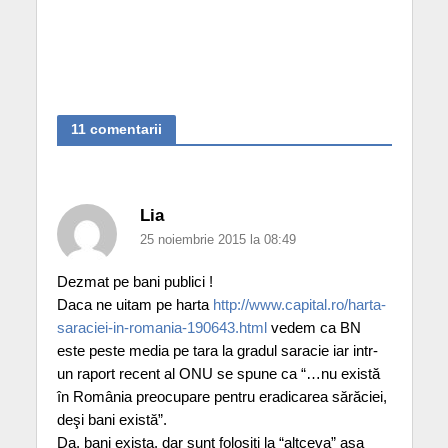
11 comentarii
Lia
25 noiembrie 2015 la 08:49
Dezmat pe bani publici !
Daca ne uitam pe harta
http://www.capital.ro/harta-
saraciei-in-romania-190643.html
vedem ca BN
este peste media pe tara la gradul saracie iar intr-
un raport recent al ONU se spune ca “…nu există
în România preocupare pentru eradicarea sărăciei,
deşi bani există”.
Da, bani exista, dar sunt folositi la “altceva” asa