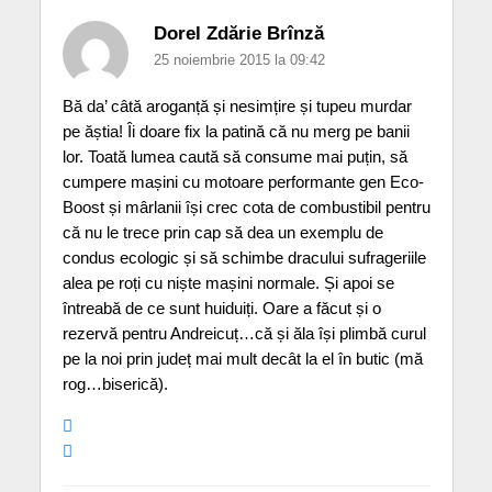
Dorel Zdărie Brînză
25 noiembrie 2015 la 09:42
Bă da’ câtă aroganță și nesimțire și tupeu murdar
pe ăștia! Îi doare fix la patină că nu merg pe banii
lor. Toată lumea caută să consume mai puțin, să
cumpere mașini cu motoare performante gen Eco-
Boost și mârlanii își crec cota de combustibil pentru
că nu le trece prin cap să dea un exemplu de
condus ecologic și să schimbe dracului sufrageriile
alea pe roți cu niște mașini normale. Și apoi se
întreabă de ce sunt huiduiți. Oare a făcut și o
rezervă pentru Andreicuț…că și ăla își plimbă curul
pe la noi prin județ mai mult decât la el în butic (mă
rog…biserică).