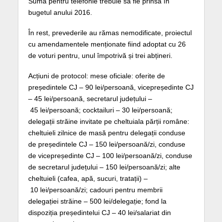
Suma pentru telefonie trebuie să fie prinsă în
bugetul anului 2016.
În rest, prevederile au rămas nemodificate, proiectul
cu amendamentele menționate fiind adoptat cu 26
de voturi pentru, unul împotrivă și trei abțineri.
Acțiuni de protocol: mese oficiale: oferite de
președintele CJ – 90 lei/persoană, vicepreședinte CJ
– 45 lei/persoană, secretarul județului –
45 lei/persoană; cocktailuri – 30 lei/persoană;
delegații străine invitate pe cheltuiala părții române:
cheltuieli zilnice de masă pentru delegații conduse
de președintele CJ – 150 lei/persoană/zi, conduse
de vicepreședinte CJ – 100 lei/persoană/zi, conduse
de secretarul județului – 150 lei/persoană/zi; alte
cheltuieli (cafea, apă, sucuri, tratații) –
10 lei/persoană/zi; cadouri pentru membrii
delegației străine – 500 lei/delegație; fond la
dispoziția președintelui CJ – 40 lei/salariat din