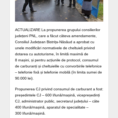
ACTUALIZARE La propunerea grupului consilierilor
județeni PNL, care a făcut câteva amendamente,
Consiliul Județean Bistrița-Năsăud a aprobat cu
unele modificări normativele
de cheltuieli privind
dotarea cu autoturisme, în limită maximă de
8 mașini, și pentru acțiunile de protocol, consumul
de carburanți și cheltuielile cu convorbirile telefonice
–
telefonie fixă și telefonie mobilă (în limita sumei de
90.000 lei).
Propunerea CJ privind consumul de carburant a fost:
președintele CJ – 600 l/lună/mașină, vicepreședinți
CJ, administrator public, secretarul județului – câte
400 l/lună/mașină, aparatul de specialitate –
300 l/lună/mașină.