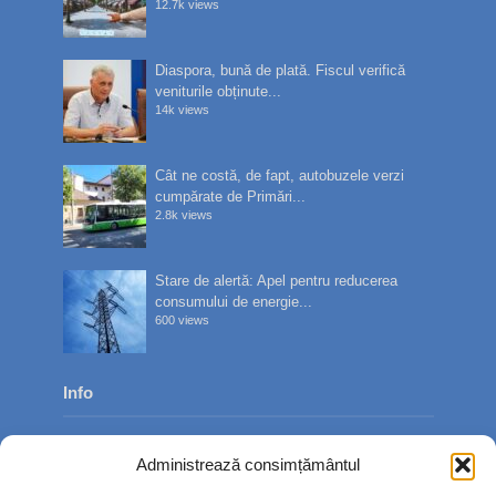
12.7k views
Diaspora, bună de plată. Fiscul verifică
veniturile obținute...
14k views
Cât ne costă, de fapt, autobuzele verzi
cumpărate de Primări...
2.8k views
Stare de alertă: Apel pentru reducerea
consumului de energie...
600 views
Info
Despre noi
Administrează consimțământul
Publicitate