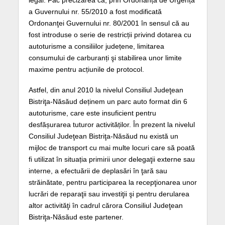
legal.
Fac precizarea că, prin Ordonanța de Urgență
a Guvernului nr. 55/2010 a fost modificată
Ordonanţei Guvernului nr. 80/2001 în sensul că au
fost introduse o serie de restricții privind dotarea cu
autoturisme a consiliilor județene, limitarea
consumului de carburanți şi stabilirea unor limite
maxime pentru acțiunile de protocol.
Astfel, din anul 2010 la nivelul Consiliul Judeţean
Bistriţa-Năsăud deținem un parc auto format din 6
autoturisme, care este insuficient pentru
desfășurarea tuturor activităților. În prezent la nivelul
Consiliul Judeţean Bistriţa-Năsăud nu există un
mijloc de transport cu mai multe locuri care să poată
fi utilizat în situația primirii unor delegaţii externe sau
interne, a efectuării de deplasări în ţară sau
străinătate, pentru participarea la recepţionarea unor
lucrări de reparaţii sau investiţii şi pentru derularea
altor activităţi în cadrul cărora Consiliul Judeţean
Bistriţa-Năsăud este partener.