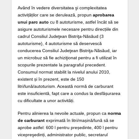
Având în vedere diversitatea şi complexitatea
activițăților care se derulează, propun
aprobarea
unui parc auto
cu 8 autoturisme, astfel încât să se
asigure autoturismele necesare pentru direcțiile din
cadrul Consiliul Judeţean Bistriţa-Năsăud (3
autoturisme), 4 autoturisme să deservescă
conducerea Consiliul Judeţean Bistriţa-Năsăud, iar
un microbuz să fie achiziţionat pentru a fi utilizat în
scopurile prezentate la paragraful precedent.
Consumul normat stabilit la nivelul anului 2010,
existent și în prezent, este de 150
litri/lună/autoturism. Această normă de carburant
este insuficientă, fapt care a condus la desfășurarea
cu dificultate a unor activități.
Pentru alinierea la nevoile actuale, propun ca
norma
de carburant
exprimată în litri/mașină/lună să se
aprobe astfel: 600 l pentru președinte, 400 l pentru
vicepreşedinți, administrator public, secretarul