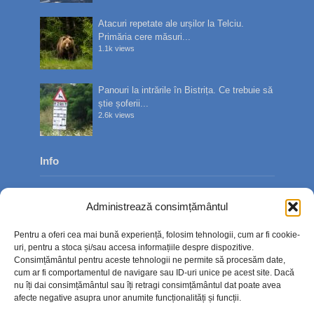
Atacuri repetate ale urșilor la Telciu.
Primăria cere măsuri...
1.1k views
Panouri la intrările în Bistrița. Ce trebuie să
știe șoferii...
2.6k views
Info
Despre noi
Administrează consimțământul
Publicitate
Pentru a oferi cea mai bună experiență, folosim tehnologii, cum ar fi cookie-
Contact
uri, pentru a stoca și/sau accesa informațiile despre dispozitive.
Consimțământul pentru aceste tehnologii ne permite să procesăm date,
Politica de confidențialitate
cum ar fi comportamentul de navigare sau ID-uri unice pe acest site. Dacă
nu îți dai consimțământul sau îți retragi consimțământul dat poate avea
Politică cookie-uri (UE)
afecte negative asupra unor anumite funcționalități și funcții.