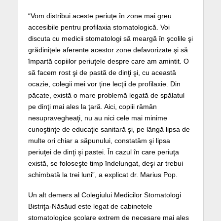
“Vom distribui aceste periuţe în zone mai greu
accesibile pentru profilaxia stomatologică. Voi
discuta cu medicii stomatologi să meargă în şcolile şi
grădiniţele aferente acestor zone defavorizate şi să
împartă copiilor periuţele despre care am amintit. O
să facem rost şi de pastă de dinţi şi, cu această
ocazie, colegii mei vor ţine lecţii de profilaxie. Din
păcate, există o mare problemă legată de spălatul
pe dinţi mai ales la ţară. Aici, copiii rămân
nesupravegheaţi, nu au nici cele mai minime
cunoştinţe de educaţie sanitară şi, pe lângă lipsa de
multe ori chiar a săpunului, constatăm şi lipsa
periuţei de dinţi şi pastei. În cazul în care periuţa
există, se foloseşte timp îndelungat, deşi ar trebui
schimbată la trei luni”, a explicat dr. Marius Pop.
Un alt demers al Colegiului Medicilor Stomatologi
Bistriţa-Năsăud este legat de cabinetele
stomatologice şcolare extrem de necesare mai ales