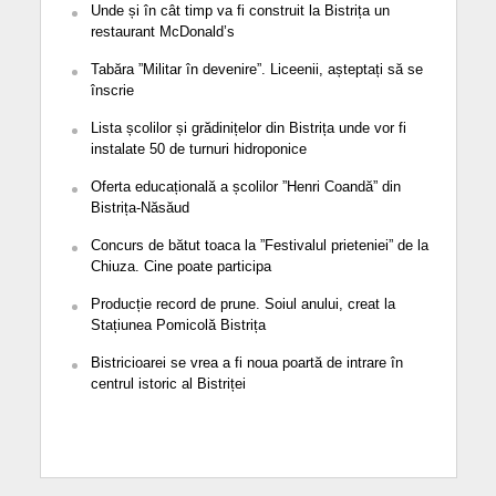
Unde și în cât timp va fi construit la Bistrița un
restaurant McDonald’s
Tabăra ”Militar în devenire”. Liceenii, așteptați să se
înscrie
Lista școlilor și grădinițelor din Bistrița unde vor fi
instalate 50 de turnuri hidroponice
Oferta educațională a școlilor ”Henri Coandă” din
Bistrița-Năsăud
Concurs de bătut toaca la ”Festivalul prieteniei” de la
Chiuza. Cine poate participa
Producție record de prune. Soiul anului, creat la
Stațiunea Pomicolă Bistrița
Bistricioarei se vrea a fi noua poartă de intrare în
centrul istoric al Bistriței