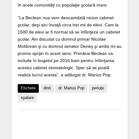
în acele comunităţi cu populaţie şcolară mare.
“La Beclean nua vem deocamdată niciun cabinet
şcolar, deşi aici învaţă circa trei mii de elevi. Cam la
1500 de elevi ar fi normal să se înfiinţeze un cabinet
şcolar. Am discutat cu domnul primar Nicolae
Moldovan şi cu domnul senator Deneş şi ambii mi-au
promis sprijin în acest sens. Primăria Beclean va
include în bugetul pe 2016 bani pentru înfiinţarea
acestui cabinet stomatologic. Sper să se poată
realiza lucrul acesta”, a adăugat dr. Marius Pop.
Etichete
dinti
dr. Marius Pop
periuţe
spalare