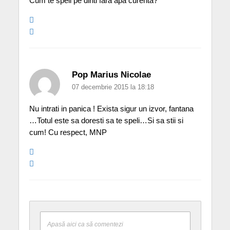
Cum te speli pe dinti fara apa curenta?
Pop Marius Nicolae
07 decembrie 2015 la 18:18
Nu intrati in panica ! Exista sigur un izvor, fantana
…Totul este sa doresti sa te speli…Si sa stii si
cum! Cu respect, MNP
Apasă aici ca să comentezi