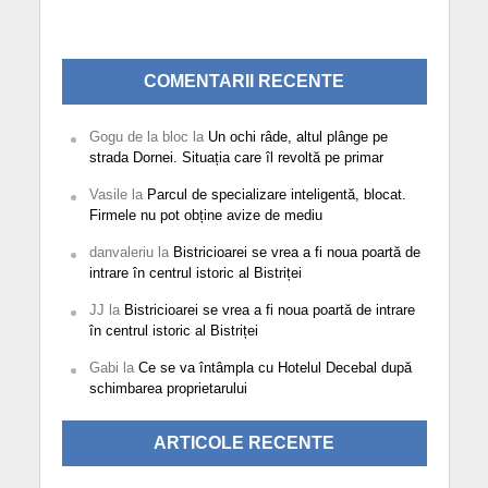
COMENTARII RECENTE
Gogu de la bloc
la
Un ochi râde, altul plânge pe
strada Dornei. Situația care îl revoltă pe primar
Vasile
la
Parcul de specializare inteligentă, blocat.
Firmele nu pot obține avize de mediu
danvaleriu
la
Bistricioarei se vrea a fi noua poartă de
intrare în centrul istoric al Bistriței
JJ
la
Bistricioarei se vrea a fi noua poartă de intrare
în centrul istoric al Bistriței
Gabi
la
Ce se va întâmpla cu Hotelul Decebal după
schimbarea proprietarului
ARTICOLE RECENTE