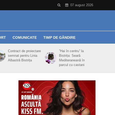
07 august 2026
ORT
COMUNICATE
TIMP DE GÂNDIRE
Contract de proiectare
”Hai în centru” la
semnat pentru Linia
Bistrița: Seară
Albastră Bistrița
Mediteraneană în
parcul cu castani