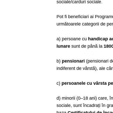
sociale/carduri sociale
.
Pot fi beneficiari ai Program
următoarele categorii de pe
a) persoane cu
handicap a
lunare
sunt de până la
1800
b)
pensionari
(pensionari de
indiferent de vârstă), ale că
c)
persoanele cu vârsta pe
d) minorii (0–18 ani) care, î
sociale, sunt încadrați în g
baza
Certificatului de înca