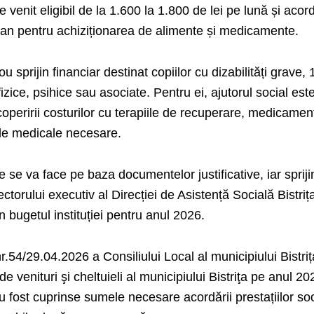
e venit eligibil de la 1.600 la 1.800 de lei pe lună și aco
e an pentru achiziționarea de alimente și medicamente.
 sprijin financiar destinat copiilor cu dizabilități grave,
fizice, psihice sau asociate. Pentru ei, ajutorul social est
coperirii costurilor cu terapiile de recuperare, medicamen
ele medicale necesare.
e se va face pe baza documentelor justificative, iar spriji
ectorului executiv al Direcției de Asistență Socială Bistrița
în bugetul instituției pentru anul 2026.
.54/29.04.2026 a Consiliului Local al municipiului Bistriț
e venituri şi cheltuieli al municipiului Bistriţa pe anul 20
 fost cuprinse sumele necesare acordării prestațiilor so