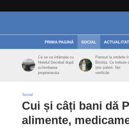
PRIMA PAGINĂ
SOCIAL
ACTUALITA
Ce se va întâmpla cu
Panouri la intrările î
Hotelul Decebal după
Bistrița. Ce trebuie 
schimbarea
știe șoferii. Noi
proprietarului
verificări
Social
Cui și câți bani dă 
alimente, medicame