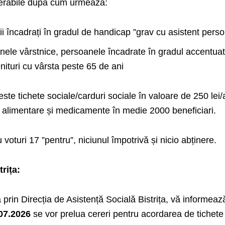
nerabile după cum urmează:
i încadrați în gradul de handicap ”grav cu asistent perso
nele vârstnice, persoanele încadrate în gradul accentua
nituri cu vârsta peste 65 de ani
aceste tichete sociale/carduri sociale în valoare de 250 lei
 alimentare și medicamente în medie 2000 beneficiari.
voturi 17 ”pentru”, niciunul împotrivă și nicio abținere.
rița:
a prin Direcția de Asistență Socială Bistrița, vă informeaz
07.2026
se vor prelua cereri pentru acordarea de tichete