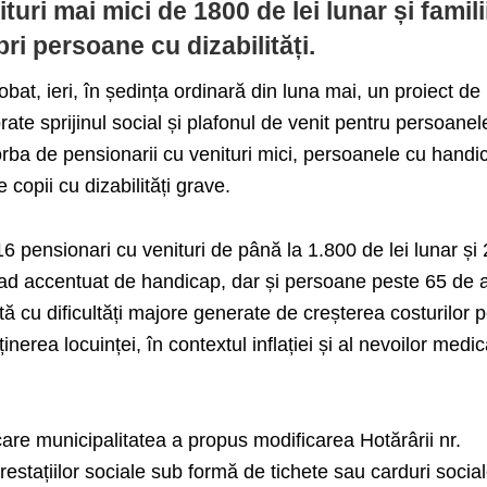
turi mai mici de 1800 de lei lunar și famili
ri persoane cu dizabilități.
robat, ieri, în ședința ordinară din luna mai, un proiect de
ate sprijinul social și plafonul de venit pentru persoanel
orba de pensionarii cu venituri mici, persoanele cu handi
e copii cu dizabilități grave.
16 pensionari cu venituri de până la 1.800 de lei lunar și
ad accentuat de handicap, dar și persoane peste 65 de 
tă cu dificultăți majore generate de creșterea costurilor 
nerea locuinței, în contextul inflației și al nevoilor medic
are municipalitatea a propus modificarea Hotărârii nr.
estațiilor sociale sub formă de tichete sau carduri social