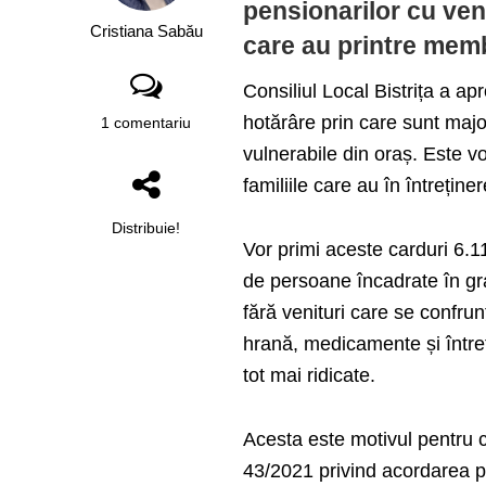
pensionarilor cu veni
Cristiana Sabău
care au printre memb
Consiliul Local Bistrița a ap
hotărâre prin care sunt major
1 comentariu
vulnerabile din oraș. Este v
familiile care au în întreținer
Distribuie!
Vor primi aceste carduri 6.1
de persoane încadrate în gr
fără venituri care se confrun
hrană, medicamente și întreți
tot mai ridicate.
Acesta este motivul pentru c
43/2021 privind acordarea pr