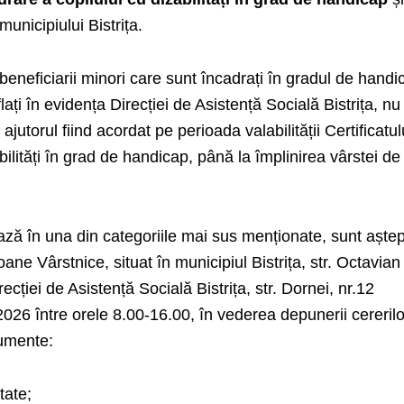
municipiului Bistrița.
eneficiarii minori care sunt încadrați în gradul de handi
lați în evidența Direcției de Asistență Socială Bistrița, nu
jutorul fiind acordat pe perioada valabilității Certificatul
bilități în grad de handicap, până la împlinirea vârstei de
ză în una din categoriile mai sus menționate, sunt aștep
ane Vârstnice, situat în municipiul Bistrița, str. Octavian
ecției de Asistență Socială Bistrița, str. Dornei, nr.12
26 între orele 8.00-16.00, în vederea depunerii cererilo
cumente:
tate;