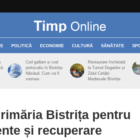
TE
POLITICĂ
ECONOMIE
CULTURĂ
SĂNĂTATE
SP
n
Cod galben și cod
Restaurare încheiată
să
portocaliu în Bistrița-
la Turnul Dogarilor și
Năsăud. Cum va fi
Zidul Cetății
vremea
Medievale Bistrița
Primăria Bistrița pentru
nte și recuperare