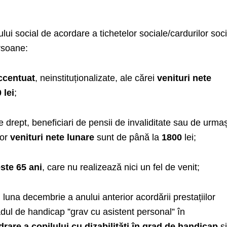
ului social de acordare a tichetelor sociale/cardurilor soci
rsoane:
ccentuat
, neinstituționalizate, ale cărei
venituri nete
 lei
;
 drept, beneficiari de pensii de invaliditate sau de urma
ror
venituri nete lunare
sunt de până la
1800
lei;
ste 65 ani
, care nu realizează nici un fel de venit;
n luna decembrie a anului anterior acordării prestațiilor
radul de handicap ”grav cu asistent personal” în
drare a copilului cu dizabilități în grad de handicap
și