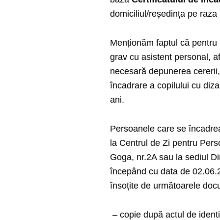
domiciliul/reședința pe raza 
Menționăm faptul că pentru b
grav cu asistent personal, af
necesară depunerea cererii, a
încadrare a copilului cu diza
ani.
Persoanele care se încadrea
la Centrul de Zi pentru Perso
Goga, nr.2A sau la sediul Dir
începând cu data de 02.06.20
însoțite de următoarele do
– copie după actul de identi