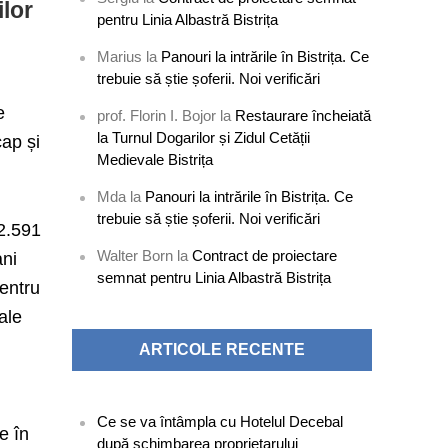
ilor
pentru Linia Albastră Bistrița
Marius
la
Panouri la intrările în Bistrița. Ce
trebuie să știe șoferii. Noi verificări
e
prof. Florin I. Bojor
la
Restaurare încheiată
la Turnul Dogarilor și Zidul Cetății
cap și
Medievale Bistrița
Mda
la
Panouri la intrările în Bistrița. Ce
trebuie să știe șoferii. Noi verificări
 2.591
Walter Born
la
Contract de proiectare
ani
semnat pentru Linia Albastră Bistrița
pentru
ale
ARTICOLE RECENTE
Ce se va întâmpla cu Hotelul Decebal
e în
după schimbarea proprietarului