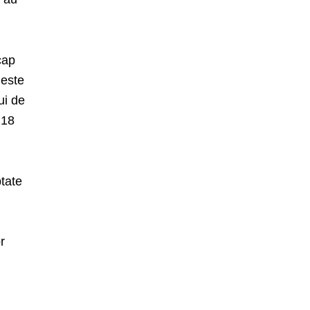
cap
 este
ui de
 18
tate
r