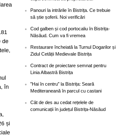
rdarea
Panouri la intrările în Bistrița. Ce trebuie
să știe șoferii. Noi verificări
Cod galben și cod portocaliu în Bistrița-
 181
Năsăud. Cum va fi vremea
e de
Restaurare încheiată la Turnul Dogarilor și
tele,
Zidul Cetății Medievale Bistrița
Contract de proiectare semnat pentru
Linia Albastră Bistrița
nul
”Hai în centru” la Bistrița: Seară
, în
Mediteraneană în parcul cu castani
Cât de des au cedat rețelele de
comunicații în județul Bistrița-Năsăud
a,
26 și
ciale