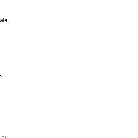
ale,
ș,
 au