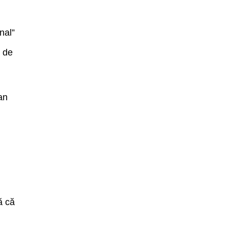
nal”
t de
/an
ă că