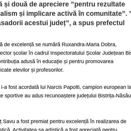
 și două de apreciere ”pentru rezultate
alism și implicare activă în comunitate”.
sadorii acestui județ”, a spus prefectul
lomă de excelență se numără Ruxandra-Maria Dobra,
tor școlar în cadrul Inspectoratului Școlar Județean Bis
ntribuția adusă în educație și pentru promovarea
cate elevilor și profesorilor.
i-a fost acordată lui Narcis Papolti, campion european l
țe sportive au adus recunoaștere județului Bistrița-Năsă
 Savu a fost premiat pentru excelență în realizarea de
tică. Activitatea sa artistică a fost apreciată pentru