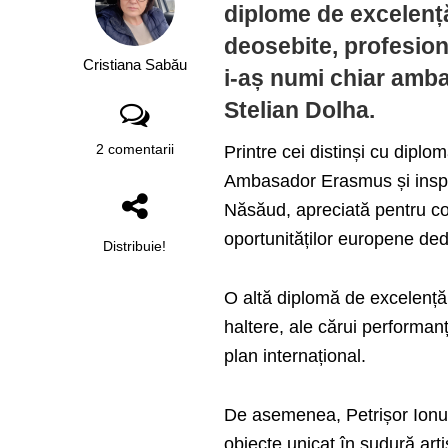
diplome de excelență
deosebite, profesion
Cristiana Sabău
i-aș numi chiar amba
Stelian Dolha.
2 comentarii
Printre cei distinși cu dip
Ambasador Erasmus și inspec
Năsăud, apreciată pentru co
oportunităților europene dedi
Distribuie!
O altă diplomă de excelență 
haltere, ale cărui performan
plan internațional.
De asemenea, Petrișor Ionuț
obiecte unicat în sudură artis