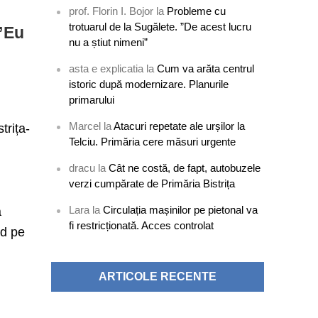
prof. Florin I. Bojor
la
Probleme cu
trotuarul de la Sugălete. ”De acest lucru
 ”Eu
nu a știut nimeni”
asta e explicatia
la
Cum va arăta centrul
istoric după modernizare. Planurile
primarului
Marcel
la
Atacuri repetate ale urșilor la
trița-
Telciu. Primăria cere măsuri urgente
dracu
la
Cât ne costă, de fapt, autobuzele
verzi cumpărate de Primăria Bistrița
Lara
la
Circulația mașinilor pe pietonal va
a
fi restricționată. Acces controlat
ud pe
ARTICOLE RECENTE