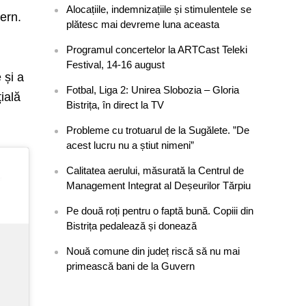
Alocațiile, indemnizațiile și stimulentele se
ern.
plătesc mai devreme luna aceasta
Programul concertelor la ARTCast Teleki
Festival, 14-16 august
 și a
Fotbal, Liga 2: Unirea Slobozia – Gloria
ială
Bistrița, în direct la TV
Probleme cu trotuarul de la Sugălete. ”De
acest lucru nu a știut nimeni”
Calitatea aerului, măsurată la Centrul de
Management Integrat al Deșeurilor Tărpiu
Pe două roți pentru o faptă bună. Copiii din
Bistrița pedalează și donează
Nouă comune din județ riscă să nu mai
primească bani de la Guvern