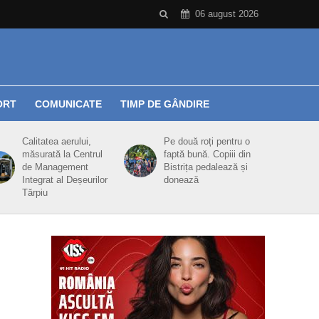
06 august 2026
ORT
COMUNICATE
TIMP DE GÂNDIRE
Calitatea aerului,
Pe două roți pentru o
măsurată la Centrul
faptă bună. Copiii din
de Management
Bistrița pedalează și
Integrat al Deșeurilor
donează
Tărpiu