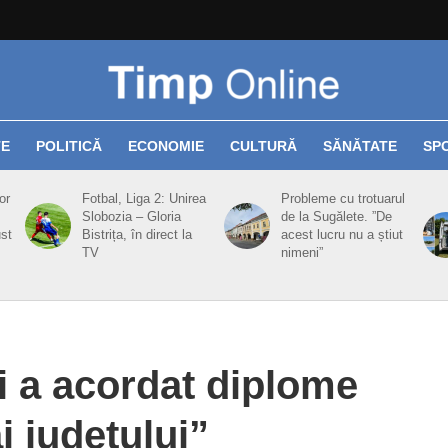
TE
POLITICĂ
ECONOMIE
CULTURĂ
SĂNĂTATE
SP
or
Fotbal, Liga 2: Unirea
Probleme cu trotuarul
Slobozia – Gloria
de la Sugălete. ”De
ust
Bistrița, în direct la
acest lucru nu a știut
TV
nimeni”
ui a acordat diplome
 județului”