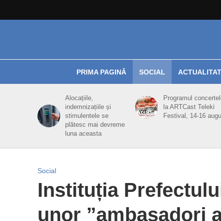
PRIMA PAGINĂ
SOCIAL
ACTUALITA
Alocațiile,
Programul concertel
indemnizațiile și
la ARTCast Teleki
stimulentele se
Festival, 14-16 aug
plătesc mai devreme
luna aceasta
Social
Instituția Prefectul
unor ”ambasadori ai