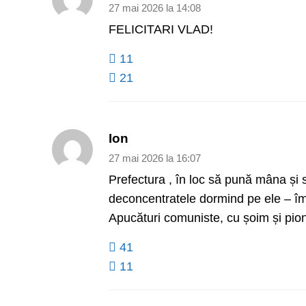
27 mai 2026 la 14:08
FELICITARI VLAD!
11
21
Ion
27 mai 2026 la 16:07
Prefectura , în loc să pună mâna și s
deconcentratele dormind pe ele – împ
Apucături comuniste, cu șoim și pion
41
11