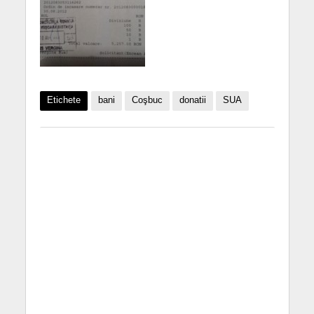
Etichete
bani
Coşbuc
donatii
SUA