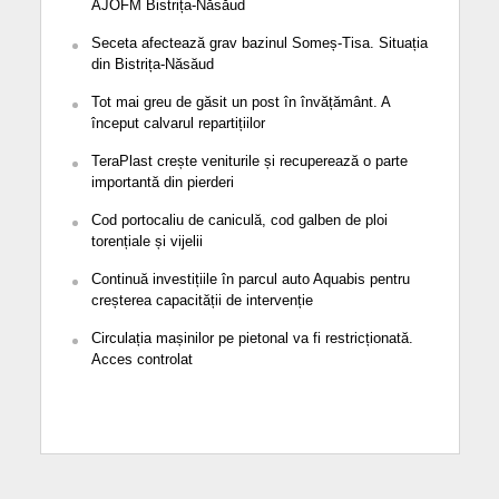
AJOFM Bistrița-Năsăud
Seceta afectează grav bazinul Someș-Tisa. Situația
din Bistrița-Năsăud
Tot mai greu de găsit un post în învățământ. A
început calvarul repartițiilor
TeraPlast crește veniturile și recuperează o parte
importantă din pierderi
Cod portocaliu de caniculă, cod galben de ploi
torențiale și vijelii
Continuă investițiile în parcul auto Aquabis pentru
creșterea capacității de intervenție
Circulația mașinilor pe pietonal va fi restricționată.
Acces controlat