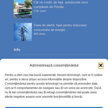
Cât ne costă, de fapt, autobuzele verzi
cumpărate de Primări...
2.5k views
Stare de alertă: Apel pentru reducerea
consumului de energie...
600 views
Info
Despre noi
Administrează consimțământul
Publicitate
Pentru a oferi cea mai bună experiență, folosim tehnologii, cum ar fi cookie-
Contact
uri, pentru a stoca și/sau accesa informațiile despre dispozitive.
Consimțământul pentru aceste tehnologii ne permite să procesăm date,
Politica de confidențialitate
cum ar fi comportamentul de navigare sau ID-uri unice pe acest site. Dacă
nu îți dai consimțământul sau îți retragi consimțământul dat poate avea
Politică cookie-uri (UE)
afecte negative asupra unor anumite funcționalități și funcții.