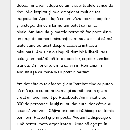
„Ideea mi-a venit după ce am citit articolele scrise de
tine. M-a inspirat şi m-a emoţionat mult de tot
tragedia lor. Apoi, după ce am văzut pozele copiilor
şi tristeţea din ochi lor nu am putut să nu fac
nimic. Am bucuria şi marele noroc să fac parte dintr-
un grup de oameni minunaţi care nu au ezitat să mă
ajute când au auzit despre această iniţiativă
minunată. Am avut o singură duminică liberă vara
asta şi am hotărât să le-o dedic lor, copiilor familiei
Ganea. Din fericire, urma să vin în România în
august aşa că toate s-au potrivit perfect.
Am dat câteva telefoane şi am întrebat cine ar putea
să mă ajute cu organizarea şi cu mâncarea şi am
creat un eveniment pe Facebook. Am invitat vreo
300 de persoane. Mulţi nu au dat curs, dar câţiva au
spus că vor veni. Câţiva prieteni dinChicago au trimis
bani prin Paypall şi prin poştă. Aveam la dispoziţie o
lună pentru toata organizarea. Urma să aştept, în