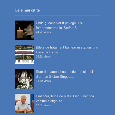
Cele mai citite
Unde și când vor fi priveghiul și
înmormântarea lui Ștefan S...
24.7k views
Bilete de tratament balnear în stațiuni prin
Casa de Pensii:...
15.1k views
Sute de oameni l-au condus pe ultimul
drum pe Ștefan Sîngeor...
14.1k views
Diaspora, bună de plată. Fiscul verifică
veniturile obținute...
13.8k views