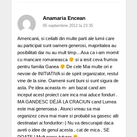
Anamaria Encean
05 septembrie 2012 la 23:35
Americanii, si ceilalti din multe parti ale lumii care
au participat sunt oameni generosi, majoritatea au
posibilitati dar nu au mult timp…Asa ca i-am momit
cu mancare romaneasca
si a iesit ceva frumos
pentru familia Ganea
De cele Mai multe ori e
nevoie de INITIATIVA si de spirit organizator, restul
vine de la sine. Oamenii sunt buni si sunt sigura de
asta. Pe idea aceasta m- am bazat cand am
inceput acest proiect care inca mai aduce fonduri .
MA GANDESC DÉJÀ LA CRACIUN cand Lumea
este mai generoasa . Atunci vreau sa mai
organizez ceva mai mare si probabil sa gasesc alti
destinatari ai fondurilor:-) Nu va descurajati daca
aveti o idee de genul acesta , cat de mica , SE
POATE ! Mult noroc tuturor