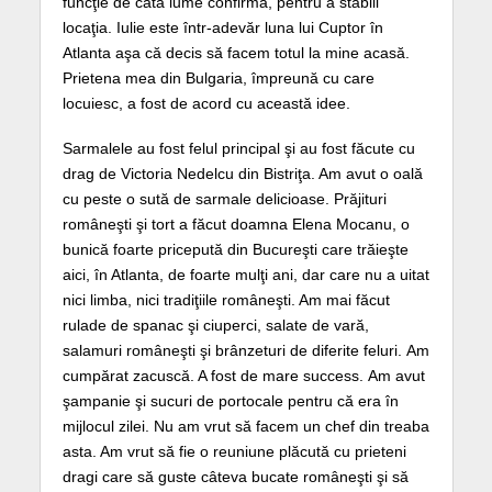
funcţie de câtă lume confirma, pentru a stabili
locaţia. Iulie este într-adevăr luna lui Cuptor în
Atlanta aşa că decis să facem totul la mine acasă.
Prietena mea din Bulgaria, împreună cu care
locuiesc, a fost de acord cu această idee.
Sarmalele au fost felul principal şi au fost făcute cu
drag de Victoria Nedelcu din Bistriţa. Am avut o oală
cu peste o sută de sarmale delicioase. Prăjituri
româneşti şi tort a făcut doamna Elena Mocanu, o
bunică foarte pricepută din Bucureşti care trăieşte
aici, în Atlanta, de foarte mulţi ani, dar care nu a uitat
nici limba, nici tradiţiile româneşti. Am mai făcut
rulade de spanac şi ciuperci, salate de vară,
salamuri româneşti şi brânzeturi de diferite feluri. Am
cumpărat zacuscă. A fost de mare success. Am avut
şampanie şi sucuri de portocale pentru că era în
mijlocul zilei. Nu am vrut să facem un chef din treaba
asta. Am vrut să fie o reuniune plăcută cu prieteni
dragi care să guste câteva bucate româneşti şi să