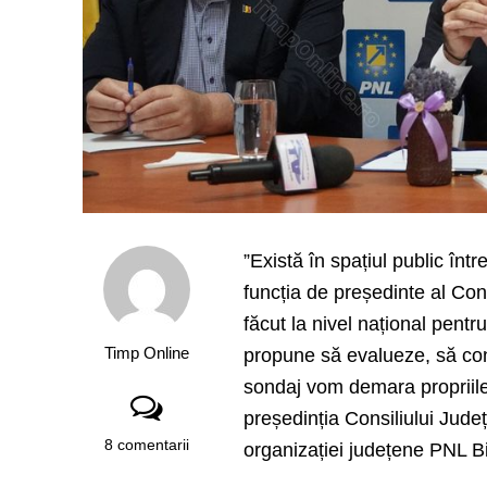
”Există în spațiul public într
funcția de președinte al Con
făcut la nivel național pentr
Timp Online
propune să evalueze, să co
sondaj vom demara propriile
președinția Consiliului Jude
8 comentarii
organizației județene PNL Bi