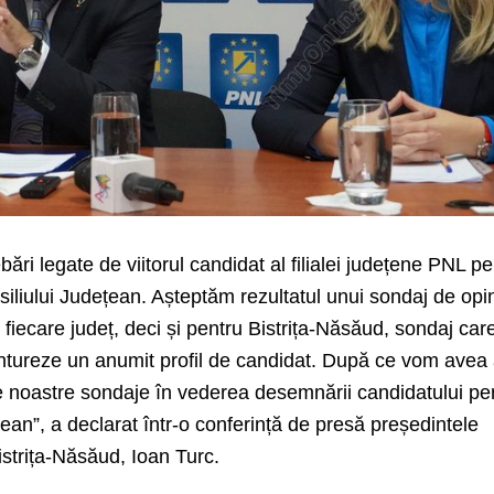
ebări legate de viitorul candidat al filialei județene PNL p
siliului Județean. Așteptăm rezultatul unui sondaj de opi
u fiecare județ, deci și pentru Bistrița-Năsăud, sondaj care
ntureze un anumit profil de candidat. După ce vom avea
 noastre sondaje în vederea desemnării candidatului pe
țean”, a declarat într-o conferință de presă președintele
strița-Năsăud, Ioan Turc.