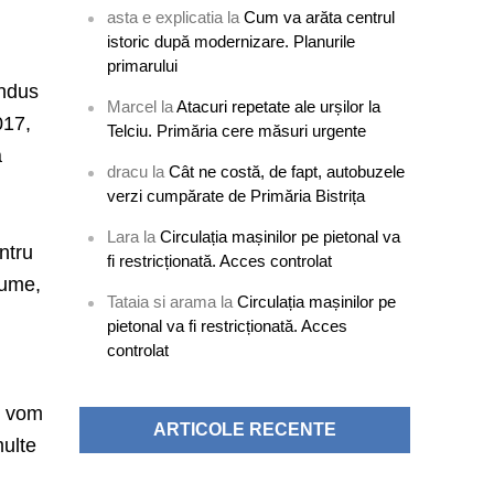
asta e explicatia
la
Cum va arăta centrul
istoric după modernizare. Planurile
primarului
ondus
Marcel
la
Atacuri repetate ale urșilor la
017,
Telciu. Primăria cere măsuri urgente
a
dracu
la
Cât ne costă, de fapt, autobuzele
verzi cumpărate de Primăria Bistrița
Lara
la
Circulația mașinilor pe pietonal va
ntru
fi restricționată. Acces controlat
nume,
Tataia si arama
la
Circulația mașinilor pe
pietonal va fi restricționată. Acces
controlat
o vom
ARTICOLE RECENTE
multe