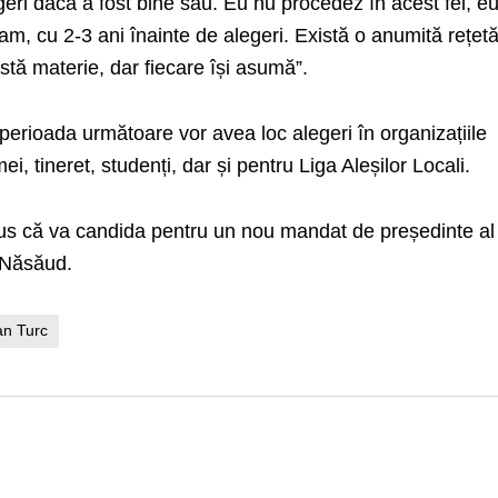
eri dacă a fost bine sau. Eu nu procedez în acest fel, e
 am, cu 2-3 ani înainte de alegeri. Există o anumită rețet
eastă materie, dar fiecare își asumă”.
perioada următoare vor avea loc alegeri în organizațiile
i, tineret, studenți, dar și pentru Liga Aleșilor Locali.
us că va candida pentru un nou mandat de președinte al
a-Năsăud.
an Turc