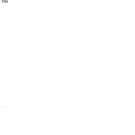
u nu
ă