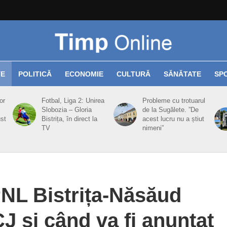
TE
POLITICĂ
ECONOMIE
CULTURĂ
SĂNĂTATE
SP
or
Fotbal, Liga 2: Unirea
Probleme cu trotuarul
Slobozia – Gloria
de la Sugălete. ”De
ust
Bistrița, în direct la
acest lucru nu a știut
TV
nimeni”
L Bistrița-Năsăud
CJ și când va fi anunțat