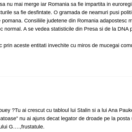
asa nu mai merge iar Romania sa fie impartita in euroregi
cturile sa fie desfintate. O gramada de neamuri pusi politi
e pomana. Consiliile judetene din Romania adapostesc m
oc normal. A se vedea statisticile din Presa si de la DNA 
litic prin aceste entitati invechite cu miros de mucegai com
ey ?Tu ai crescut cu tabloul lui Stalin si a lui Ana Pauk
sanatoase” nu ai ajuns decat legator de droade pe la posta
ului G….,frustatule.