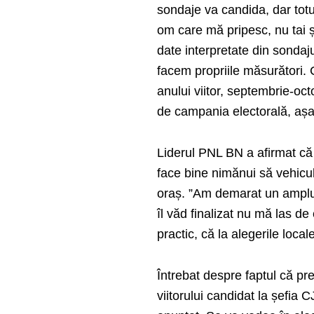
sondaje va candida, dar totu
om care mă pripesc, nu tai 
date interpretate din sondaju
facem propriile măsurători.
anului viitor, septembrie-oc
de campania electorală, aș
Liderul PNL BN a afirmat că
face bine nimănui să vehicule
oraș. ”Am demarat un amplu 
îl văd finalizat nu mă las de 
practic, că la alegerile loc
Întrebat despre faptul că 
viitorului candidat la șefia