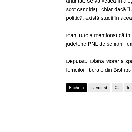
anunțat. Se va vedea în aleg
scot candidați, chiar dacă îi
politică, există studii în ac
Ioan Turc a menționat că în 
județene PNL de seniori, feme
Deputatul Diana Morar a sp
femeilor liberale din Bistriț
Etichete
candidat
CJ
Io