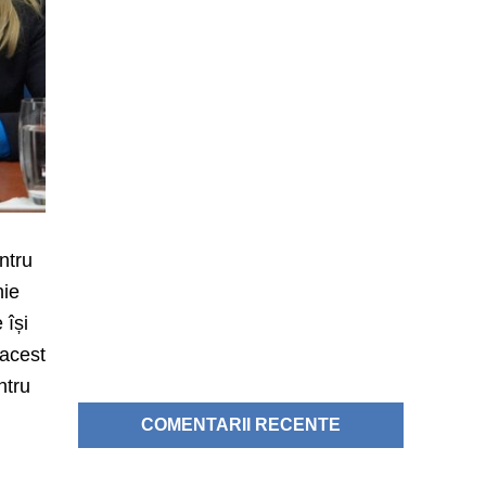
entru
nie
 își
 acest
ntru
COMENTARII RECENTE