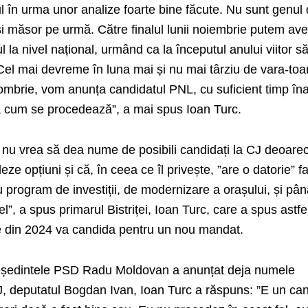
l în urma unor analize foarte bine făcute. Nu sunt genul
și măsor pe urmă. Către finalul lunii noiembrie putem av
l la nivel național, urmând ca la începutul anului viitor s
 Cel mai devreme în luna mai și nu mai târziu de vara-to
tombrie, vom anunța candidatul PNL, cu suficient timp îna
a cum se procedează”, a mai spus Ioan Turc.
 nu vrea să dea nume de posibili candidați la CJ deoare
ze opțiuni și că, în ceea ce îl privește, ”are o datorie” f
program de investiții, de modernizare a orașului, și pâ
el”, a spus primarul Bistriței, Ioan Turc, care a spus astfe
ale din 2024 va candida pentru un nou mandat.
președintele PSD Radu Moldovan a anunțat deja numele
 CJ, deputatul Bogdan Ivan, Ioan Turc a răspuns: ”E un ca