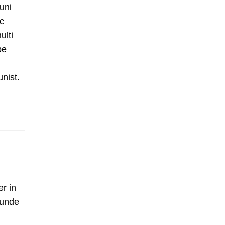
uni
c
ulti
pe
unist.
er in
 unde