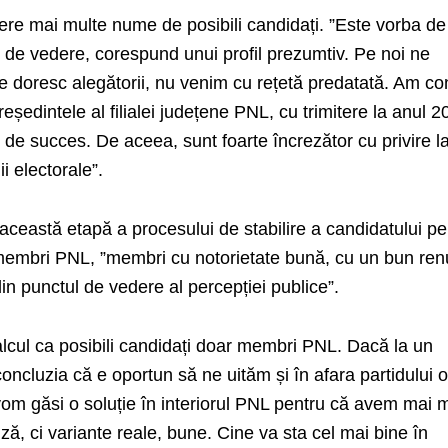
ere mai multe nume de posibili candidați. ”Este vorba de
 de vedere, corespund unui profil prezumtiv. Pe noi ne
ce doresc alegătorii, nu venim cu rețetă predatată. Am c
reședintele al filialei județene PNL, cu trimitere la anul 2
 de succes. De aceea, sunt foarte încrezător cu privire l
i electorale”.
această etapă a procesului de stabilire a candidatului pe
membri PNL, ”membri cu notorietate bună, cu un bun re
in punctul de vedere al percepției publice”.
lcul ca posibili candidați doar membri PNL. Dacă la un
ncluzia că e oportun să ne uităm și în afara partidului 
vom găsi o soluție în interiorul PNL pentru că avem mai 
iză, ci variante reale, bune. Cine va sta cel mai bine în