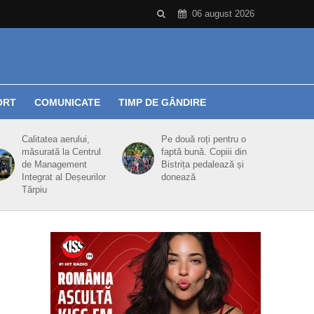
06 august 2026
ORT
COMUNICATE
TIMP DE GÂNDIRE
Calitatea aerului,
Pe două roți pentru o
măsurată la Centrul
faptă bună. Copiii din
de Management
Bistrița pedalează și
Integrat al Deșeurilor
donează
Tărpiu