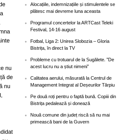
 de
Alocațiile, indemnizațiile și stimulentele se
plătesc mai devreme luna aceasta
ea
ă
Programul concertelor la ARTCast Teleki
Festival, 14-16 august
amna
inte
Fotbal, Liga 2: Unirea Slobozia – Gloria
Bistrița, în direct la TV
Probleme cu trotuarul de la Sugălete. ”De
acest lucru nu a știut nimeni”
ce nu
ață de
Calitatea aerului, măsurată la Centrul de
Management Integrat al Deșeurilor Tărpiu
nă nu
l,
Pe două roți pentru o faptă bună. Copiii din
Bistrița pedalează și donează
Nouă comune din județ riscă să nu mai
primească bani de la Guvern
ndidat