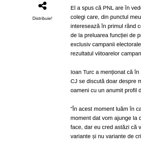
El a spus că PNL are în ved
colegi care, din punctul meu
Distribuie!
interesează în primul rând 
de la preluarea funcției de p
exclusiv campanii electorale
rezultatul viitoarelor campani
Ioan Turc a menționat că în 
CJ se discută doar despre 
oameni cu un anumit profil d
”În acest moment luăm în ca
moment dat vom ajunge la co
face, dar eu cred astăzi că 
variante și nu variante de cr