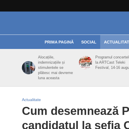
PRIMA PAGINĂ
SOCIAL
ACTUALITA
Alocațiile,
Programul concertel
indemnizațiile și
la ARTCast Teleki
stimulentele se
Festival, 14-16 aug
plătesc mai devreme
luna aceasta
Actualitate
Cum desemnează PN
candidatul la șefia 