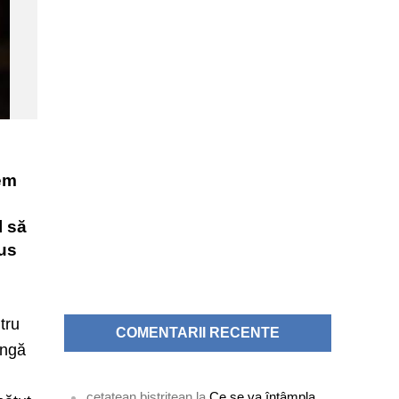
gem
l să
pus
tru
COMENTARII RECENTE
angă
cetatean bistritean
la
Ce se va întâmpla