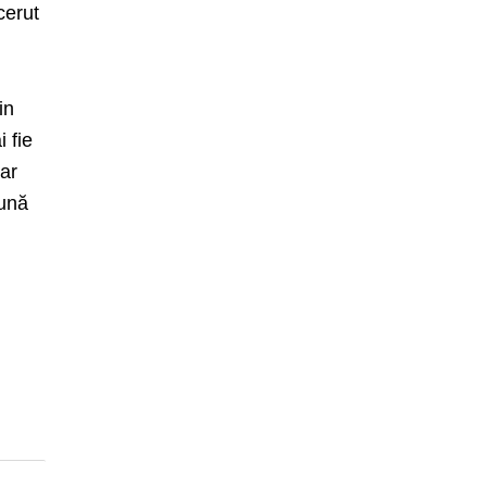
cerut
in
 fie
car
mună