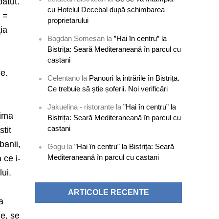
bătut.
cu Hotelul Decebal după schimbarea
i =
proprietarului
ţia
Bogdan Somesan
la
”Hai în centru” la
Bistrița: Seară Mediteraneană în parcul cu
castani
ie.
Celentano
la
Panouri la intrările în Bistrița.
Ce trebuie să știe șoferii. Noi verificări
Jakuelina - ristorante
la
”Hai în centru” la
tima
Bistrița: Seară Mediteraneană în parcul cu
castani
stit
banii,
Gogu
la
”Hai în centru” la Bistrița: Seară
Mediteraneană în parcul cu castani
 ce i-
ui.
ARTICOLE RECENTE
a
ne, se