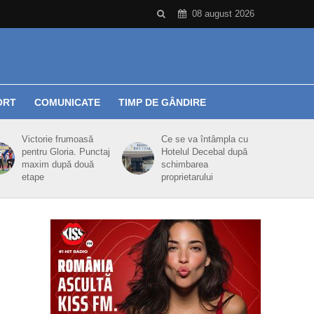
08 august 2026
ORT
COMUNICATE
TIMP DE GÂNDIRE
Victorie frumoasă
Ce se va întâmpla cu
pentru Gloria. Punctaj
Hotelul Decebal după
maxim după două
schimbarea
etape
proprietarului