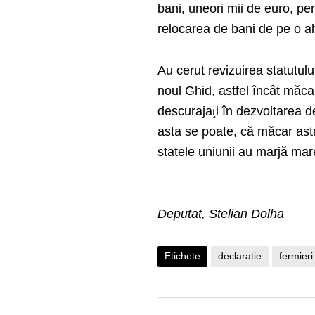
bani, uneori mii de euro, pen
relocarea de bani de pe o a
Au cerut revizuirea statutului
noul Ghid, astfel încât măcar
descuraja
ţ
i în dezvoltarea 
asta se poate, că măcar ast
statele uniunii au marjă mare
Deputat, Stelian Dolha
Etichete
declaratie
fermieri