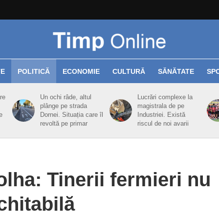
TE
POLITICĂ
ECONOMIE
CULTURĂ
SĂNĂTATE
SP
re
Un ochi râde, altul
Lucrări complexe la
plânge pe strada
magistrala de pe
e
Dornei. Situația care îl
Industriei. Există
revoltă pe primar
riscul de noi avarii
lha: Tinerii fermieri nu
chitabilă