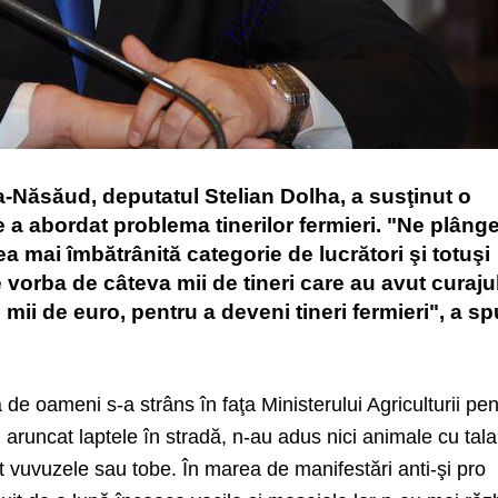
a-Năsăud, deputatul Stelian Dolha, a susţinut o
re a abordat problema tinerilor fermieri. "Ne plân
a mai îmbătrânită categorie de lucrători şi totuşi
 vorba de câteva mii de tineri care au avut curaju
mii de euro, pentru a deveni tineri fermieri", a s
 oameni s-a strâns în faţa Ministerului Agriculturii pen
 aruncat laptele în stradă, n-au adus nici animale cu tal
at vuvuzele sau tobe. În marea de manifestări anti-şi pro