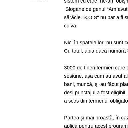
sistem cu care
ne-am obişnu
Slogane de genul “Am avut
sărăcie. S.O.S“ nu par a fi s
cuiva.
Nici în spatele lor
nu sunt c
Cu totul, abia dacă numără 3
3000 de tineri fermieri care
sesiune, aşa cum au avut alte
bani, muncă, şi-au făcut plan
deşi punctajul a fost eligibil
a scos din termenul obligato
Partea şi mai proastă, în ca
aplica pentru acest program”