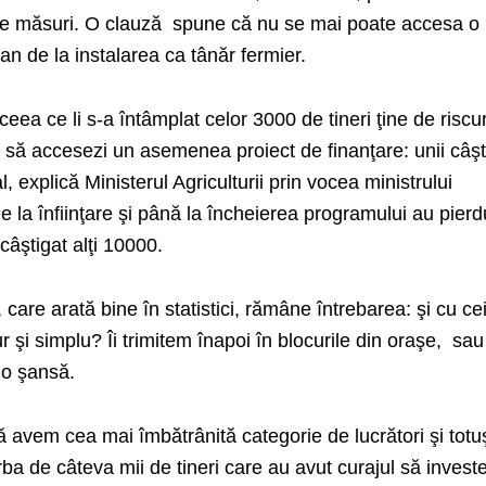
te măsuri. O clauză
spune că nu se mai poate accesa o
 de la instalarea ca tânăr fermier.
ea ce li s-a întâmplat celor 3000 de tineri ţine de riscur
 să accesezi un asemenea proiect de finanţare: unii câşt
tal, explică Ministerul Agriculturii prin vocea ministrului
la înfiinţare şi până la încheierea programului au pierd
câştigat alţi 10000.
care arată bine în statistici, rămâne întrebarea: şi cu ceil
şi simplu? Îi trimitem înapoi în blocurile din oraşe,
sau
 o şansă.
 avem cea mai îmbătrânită categorie de lucrători şi totu
ba de câteva mii de tineri care au avut curajul să inves