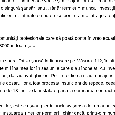
it de o lună încoace vocile şi mesajele lor n-au mai răz
 o singură şansă”
sau ,,Tânăr fermier = munca+investiţi
uficient de ritmate ori puternice pentru a mai atrage aten
omunităţi profesionale care să poată conta în vreo ecuaţ
000 în toată ţara.
 au sperat într-o şansă la finanşare pe Măsura
112, în ul
 mii înaintea lor în sesiunile care s-au încheiat. Au inve
uri, dar au avut ghinion. Pentru ei fie că n-au mai ajuns 
, fie dosarul lor a fost procesat insuficient de repede, ceea
riu de 18 luni de la instalare până la semnarea contractul
zul lor, este că şi-au pierdut inclusiv şansa de a mai pute
 Instalarea Tinerilor Fermieri”, chiar dacă, printr-o minu