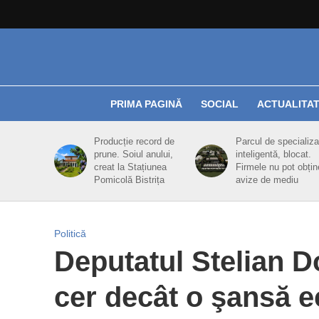
PRIMA PAGINĂ
SOCIAL
ACTUALITA
Producție record de
Parcul de specializa
prune. Soiul anului,
inteligentă, blocat.
creat la Stațiunea
Firmele nu pot obțin
Pomicolă Bistrița
avize de mediu
Politică
Deputatul Stelian Do
cer decât o şansă e