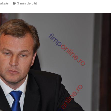
alizări
3 min de citit