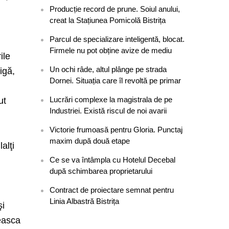
Producție record de prune. Soiul anului,
creat la Stațiunea Pomicolă Bistrița
Parcul de specializare inteligentă, blocat.
Firmele nu pot obține avize de mediu
ile
Un ochi râde, altul plânge pe strada
igă,
Dornei. Situația care îl revoltă pe primar
Lucrări complexe la magistrala de pe
ut
Industriei. Există riscul de noi avarii
Victorie frumoasă pentru Gloria. Punctaj
maxim după două etape
alţi
Ce se va întâmpla cu Hotelul Decebal
după schimbarea proprietarului
Contract de proiectare semnat pentru
Linia Albastră Bistrița
şi
teasca