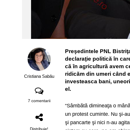
Preşedintele PNL Bistriţ
declaraţie politică în ca
că în agricultură avem ce
ridicăm din umeri când e
Cristiana Sabău
investeasca bani, uneori 
el.
7 comentarii
“Sâmbătă dimineaţa o mână de
un protest cuminte. Nu şi-au
şi pancarte şi nici n-au agit
Distribuie!